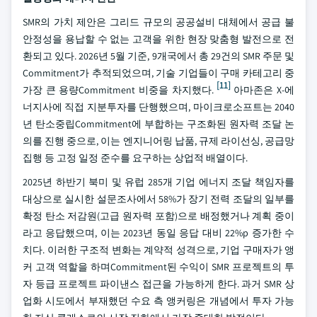
SMR의 가치 제안은 그리드 규모의 공공설비 대체에서 공급 불
안정성을 용납할 수 없는 고객을 위한 현장 맞춤형 발전으로 전
환되고 있다. 2026년 5월 기준, 9개국에서 총 29건의 SMR 주문 및
Commitment가 추적되었으며, 기술 기업들이 구매 카테고리 중
[11]
가장 큰 용량Commitment 비중을 차지했다.
아마존은 X-에
너지사에 직접 지분투자를 단행했으며, 마이크로소프트는 2040
년 탄소중립Commitment에 부합하는 구조화된 원자력 조달 논
의를 진행 중으로, 이는 엔지니어링 납품, 규제 라이선싱, 공급망
집행 등 고정 일정 준수를 요구하는 상업적 배열이다.
2025년 하반기 북미 및 유럽 285개 기업 에너지 조달 책임자를
대상으로 실시한 설문조사에서 58%가 장기 전력 조달의 일부를
확정 탄소 저감원(고급 원자력 포함)으로 배정했거나 계획 중이
라고 응답했으며, 이는 2023년 동일 응답 대비 22%p 증가한 수
치다. 이러한 구조적 변화는 계약적 성격으로, 기업 구매자가 앵
커 고객 역할을 하며Commitment된 수익이 SMR 프로젝트의 투
자 등급 프로젝트 파이낸스 접근을 가능하게 한다. 과거 SMR 상
업화 시도에서 부재했던 수요 측 앵커링은 개념에서 투자 가능