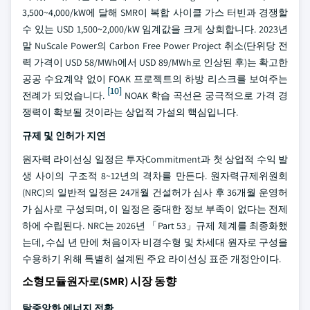
3,500~4,000/kW에 달해 SMR이 복합 사이클 가스 터빈과 경쟁할
수 있는 USD 1,500~2,000/kW 임계값을 크게 상회합니다. 2023년
말 NuScale Power의 Carbon Free Power Project 취소(단위당 전
력 가격이 USD 58/MWh에서 USD 89/MWh로 인상된 후)는 확고한
공공 수요계약 없이 FOAK 프로젝트의 하방 리스크를 보여주는
[10]
전례가 되었습니다.
NOAK 학습 곡선은 궁극적으로 가격 경
쟁력이 확보될 것이라는 상업적 가설의 핵심입니다.
규제 및 인허가 지연
원자력 라이선싱 일정은 투자Commitment과 첫 상업적 수익 발
생 사이의 구조적 8~12년의 격차를 만든다. 원자력규제위원회
(NRC)의 일반적 일정은 24개월 건설허가 심사 후 36개월 운영허
가 심사로 구성되며, 이 일정은 중대한 정보 부족이 없다는 전제
하에 수립된다. NRC는 2026년 「Part 53」규제 체계를 최종화했
는데, 수십 년 만에 처음이자 비경수형 및 차세대 원자로 구성을
수용하기 위해 특별히 설계된 주요 라이선싱 표준 개정안이다.
소형모듈원자로(SMR) 시장 동향
탈중앙화 에너지 전환