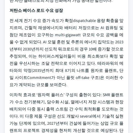
한 자산 클래스로의 시장 진화에서 가장 중대한 발전이다.
저탄소 베이스 로드 수요 성장
전 세계 전기 수요 증가 속도가 확정dispatchable 용량 확충을 앞
지르며, 간헐적 재생에너지와 배터리 저장으로는 AI 컴퓨팅 및
첨단 제조업이 요구하는 multi-gigawatt 규모의 수요 공백을 메
울 수 없게 되었다. AI 모델 훈련 및 추론의 에너지 집약도는 2023
년부터 2030년까지 선도적 워크로드의 경우 10배 증가할 것으로
추정되며, 이는 하이퍼스케일러들이 비용 최소화보다 확정 발
전을 우선시하는 조달 전략으로 이어지고 있다. 테라파워의 메
타와의 약정(2035년까지 최대 8기의 나트륨 원자로 플랜트, 단
일 사이트Commitment가 아닌 플릿 off-take 구조)은 이러한 수
요가 계약되는 규모를 보여준다.
이차적 효과로 ‘원자력 플러스’ 구성의 출현이 있다: SMR 플랜트
가 수소 전기분해기, 담수화 시설, 열에너지 저장 시스템과 현장
배치되어 다중 동시 출력 스트림 간 수익 최적화를 도모하는 것
이다. 이 다중 제품 구성은 선도 개발사 several에서 기술적 실현
가능 단계에 있으며, 2027년부터 건설에 들어가는 상업 규모 플
랜트의 프로젝트 경제성을 현저히 개선할 것으로 예상된다. 단