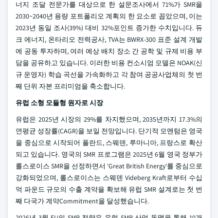
너지 조달 전문가를 대상으로 한 설문조사에서 71%가 SMR을
2030~2040년 용량 포트폴리오 계획의 한 요소로 꼽았으며, 이는
2023년 동일 조사(39%) 대비 32%포인트 증가한 수치입니다. 듀
크 에너지, 온타리오 전력공사, TVA는 BWRX-300 표준 설계 개발
에 공동 투자하며, 여러 예상 배치 장소 간 공학 및 규제 비용 부
담을 공유하고 있습니다. 이러한 비용 컨소시엄 모델은 NOAK(신
규 운영자) 학습 곡선을 가속화하고 각 참여 공공사업체의 첫 번
째 단위 자본 프리미엄을 축소합니다.
유럽 소형 모듈형 원자로 시장
유럽은 2025년 시장의 29%를 차지했으며, 2035년까지 17.3%의
연평균 성장률(CAGR)을 보일 전망입니다. 단기적 모멘텀은 영국
을 중심으로 시작되어 폴란드, 스웨덴, 루마니아, 프랑스로 확산
되고 있습니다. 영국의 SMR 프로그램은 2025년 6월 영국 정부가
롤스로이스 SMR을 선정하면서 'Great British Energy'를 중심으로
강화되었으며, 롤스로이스는 스웨덴 Videberg Kraft로부터 수십
억 파운드 규모의 수출 계약을 확보해 유럽 SMR 설계로는 첫 번
째 다국가 계약Commitment을 달성했습니다.
2026년 3월 EU의 SMR 전략은 유럽 SMR 산업 동맹을 통해 10개