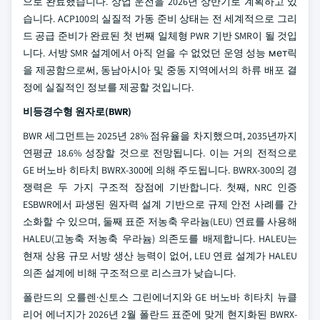
으로 완료했습니다. 상업 운전을 2026년 상반기로 계획하고 있
습니다. ACP100의 실질적 가동 준비 상태는 전 세계적으로 그리
드 공급 준비가 완료된 첫 번째 일체형 PWR 기반 SMR이 될 것입
니다. 서방 SMR 설계에서 아직 얻을 수 없었던 운영 성능 мет릭
을 제공함으로써, 동남아시아 및 중동 지역에서의 하류 배포 결
정에 실질적인 정보를 제공할 것입니다.
비등경수형 원자로(BWR)
BWR 세그먼트는 2025년 28% 점유율을 차지했으며, 2035년까지
연평균 18.6% 성장할 것으로 전망됩니다. 이는 거의 전적으로
GE 버노바 히타치 BWRX-300에 의해 주도됩니다. BWRX-300의 경
쟁력은 두 가지 구조적 장점에 기반합니다. 첫째, NRC 인증
ESBWR에서 파생된 원자력 설계 기반으로 규제 안전 사례를 간
소화할 수 있으며, 둘째 표준 저농축 우라늄(LEU) 연료를 사용해
HALEU(고농축 저농축 우라늄) 의존도를 배제합니다. HALEU는
현재 상용 규모 서방 생산 능력이 없어, LEU 연료 설계가 HALEU
의존 설계에 비해 구조적으로 리스크가 낮습니다.
폴란드의 오를렌·신토스 그린에너지와 GE 버노바 히타치 뉴클
리어 에너지가 2026년 2월 폴란드 표준에 맞게 현지화된 BWRX-