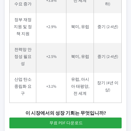
+3.8%
전 세계
수요 증가
하)
정부 재정
지원 및 정
+2.9%
북미, 유럽
중기 (2-4년)
책 지원
전력망 안
정성 필요
+2.5%
북미, 유럽
중기 (2-4년)
성
산업 탄소
유럽, 아시
장기 (4년 이
중립화 요
+3.1%
아 태평양,
상)
구
전 세계
이 시장에서의 성장 기회는 무엇입니까?
무료 PDF 다운로드