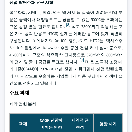
산업 탈탄소화 요구 사항
석유화학, 시멘트, 철강, 펄프 및 제지 등 감축이 어려운 산업 부
문은 풍력이나 태양광으로는 공급할 수 없는 500°C를 초과하는
[8]
고온 공정 열을 필요로 합니다.
최고 750°C까지 작동하는 고
온 가스 냉각 반응로(HTGR) 설계는 이러한 용도에 맞게 특별히
구성됩니다. X-에너지의 Xe-100 펠릿ベ드 HTGR는 텍사스주
Seadrift 현장에서 Dow사가 추진 중인 건설 허가 심사 중으로,
4,700에이커 규모의 석유화학 단지용으로 320MWe와 800MWth
[9]
의 전기 및 증기 공급을 목표로 합니다.
EU 탄소 국경 조정 메
커니즘(CBAM)이 2026~2027년 전면 시행되면서 산업 탈탄소화
가 EU 시장으로 수출하는 기업들에게 비용 부담에서 경쟁력 요
건으로 전환되고 있습니다.
주요 과제
제약 영향 분석
CAGR 전망에
지역적 관
과제
영향 시기
미치는 영향
련성