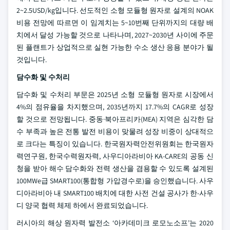
2~2.5USD/kg입니다. 선도적인 소형 모듈형 원자로 설계의 NOAK
비용 전망에 따르면 이 임계치는 5~10번째 단위까지의 대량 배
치에서 달성 가능할 것으로 나타나며, 2027~2030년 사이에 주문
된 플랜트가 상업적으로 실현 가능한 수소 생산 응용 분야가 될
것입니다.
담수화 및 수처리
담수화 및 수처리 부문은 2025년 소형 모듈형 원자로 시장에서
4%의 점유율을 차지했으며, 2035년까지 17.7%의 CAGR로 성장
할 것으로 전망됩니다. 중동·북아프리카(MEA) 지역은 심각한 담
수 부족과 높은 전통 발전 비용이 맞물려 성장 비중이 상대적으
로 크다는 특징이 있습니다. 한국원자력안전위원회는 한국원자
력연구원, 한국수력원자력, 사우디아라비아 KA-CARE의 공동 신
청을 받아 해수 담수화와 전력 생산을 겸용할 수 있도록 설계된
100MWe급 SMART100(통합형 가압경수로)을 승인했습니다. 사우
디아라비아 내 SMART100 배치에 대한 사전 건설 공사가 한-사우
디 양국 협력 체제 하에서 완료되었습니다.
러시아의 해상 원자력 발전소 ‘아카데미크 로모노소프’는 2020