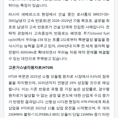
하다는 특징이 있습니다.
러시아 세베르스크 현장에서 건설 중인 로사톰의 BREST-OD-
300(납냉각 고속 반응로)은 2028~2029년 가동 목표로, 글로벌 최
초로 납냉각 고속 반응로가 건설 단계에 진입한 사례입니다. 전
략적 관점에서 고속중성자 반응로는 폐연료 주기(closed fuel
cycle)에서 우라늄-238 또는 토륨-232로부터 핵분열성 물질을 증
식시키는 능력을 갖추고 있어, 2040년대 이후 전 세계 원자력 발
전량이 600GWe로 확대되면서 우라늄 자원 제약 문제를 해결할
수 있는 대안으로 주목받고 있습니다.
고온가스냉각원자로(HTGR)
HTGR 부문은 2025년 소형 모듈형 원자로 시장에서 9.6%의 점유
율을 차지했으며, 2035년까지 연평균 29% 성장할 것으로 예상
됩니다. 이는 기존 반응로 유형 중 가장 높은 성장률로, 경수형
원자로가 달성할 수 없는 공정 열 온도에 대한 산업계 수요 증가
가 반영된 결과입니다. 산둥성 시다완 현장의 HTR-PM(세계 최초
상업용 HTGR)은 2023년 12월 상업 운전을 시작했으며, 두 개의
250MWth 펠릿ベ드(PEBBLE-BED) 모듈이 단일 210MWe 증기 터빈