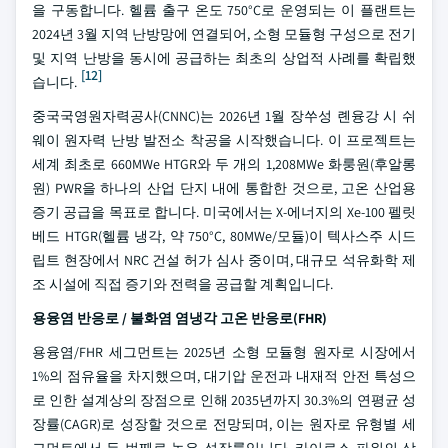
을 구동합니다. 헬륨 출구 온도 750°C로 운영되는 이 플랜트는
2024년 3월 지역 난방망에 연결되어, 소형 모듈형 구성으로 전기
및 지역 난방을 동시에 공급하는 최초의 상업적 사례를 확립했
[12]
습니다.
중국국영원자력공사(CNNC)는 2026년 1월 장쑤성 롄융강 시 쉬
웨이 원자력 난방 발전소 착공을 시작했습니다. 이 프로젝트는
세계 최초로 660MWe HTGR와 두 개의 1,208MWe 화룽원(후알롱
원) PWR을 하나의 산업 단지 내에 통합한 것으로, 고온 산업용
증기 공급을 목표로 합니다. 미국에서는 X-에너지의 Xe-100 펠릿
베드 HTGR(헬륨 냉각, 약 750°C, 80MWe/모듈)이 텍사스주 시드
립트 현장에서 NRC 건설 허가 심사 중이며, 대규모 석유화학 제
조 시설에 직접 증기와 전력을 공급할 계획입니다.
용융염 반응로 / 불화염 염냉각 고온 반응로(FHR)
용융염/FHR 세그먼트는 2025년 소형 모듈형 원자로 시장에서
1%의 점유율을 차지했으며, 대기압 운전과 내재적 안전 특성으
로 인한 설계상의 장점으로 인해 2035년까지 30.3%의 연평균 성
장률(CAGR)로 성장할 것으로 전망되며, 이는 원자로 유형별 세
그먼트에서 두 번째로 높은 성장률입니다. 카이로스 파워의 상