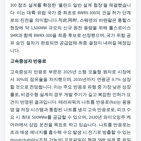
300 참조 설계를 확정한 ‘폴란드 일반 설계 협정’을 체결했습니
다. 이는 대륙 유럽 국가 중 최초로 BWRX-300의 건설 허가 단계
로의 진전을 의미합니다.与此同时, 스웨덴의 바텐팔은 릉할스
현장에 약 1,500MW 규모의 신규 원전 용량을 위해 롤스로이스
SMR과 함께 BWRX-300을 최종 후보로 선정했으며, 국가 위험 공
유 승인 절차가 완료되면 공급업체 최종 결정이 내려질 예정입
니다.
고속중성자 반응로
고속중성자 반응로 부문은 2025년 소형 모듈형 원자로 시장에
서 30%의 점유율을 차지했으며, 2035년까지 연평균 9.7% 성장
할 것으로 전망됩니다. 이는 주요 반응로 유형 중 가장 낮은 성장
률로, 비경수형 설계의 경우 개발 주기가 길고 복잡한 인허가 요
건이 반영된 결과입니다. 테라파워의 나트륨 반응로(Na)는 용융
염 열 저장 시스템과 통합된 나트륨 냉각 고속 반응로로, 피크 수
요 시 최대 500MWe를 공급할 수 있으며, 2030년 와이오밍주 케
머러에서 상업 운전을 목표로 하고 있습니다. 나트륨 반응로는
초과 재생 에너지를 흡수해 수요 발생 시 전기로 방출할 수 있는
dispatchability(조정 가능성) 프로파일이 현재 SMR 설계 중 유일