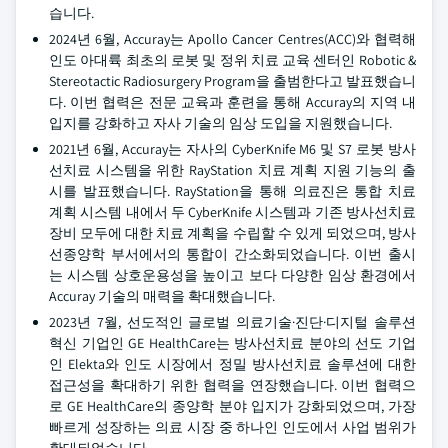
습니다.
2024년 6월, Accuray는 Apollo Cancer Centres(ACC)와 협력해
인도 아대륙 최초의 로봇 및 정위 치료 교육 센터인 Robotic &
Stereotactic Radiosurgery Program을 출범한다고 발표했습니
다. 이번 협력은 전문 교육과 훈련을 통해 Accuray의 지역 내
입지를 강화하고 자사 기술의 임상 도입을 지원했습니다.
2021년 6월, Accuray는 자사의 CyberKnife M6 및 S7 로봇 방사
선치료 시스템을 위한 RayStation 치료 계획 지원 기능의 출
시를 발표했습니다. RayStation을 통해 의료진은 통합 치료
계획 시스템 내에서 두 CyberKnife 시스템과 기존 방사선치료
장비 모두에 대한 치료 계획을 수립할 수 있게 되었으며, 방사
선종양학 부서에서의 통합이 간소화되었습니다. 이번 출시
는 시스템 상호운용성을 높이고 보다 다양한 임상 환경에서
Accuray 기술의 매력을 확대했습니다.
2023년 7월, 선도적인 글로벌 의료기술·진단·디지털 솔루션
혁신 기업인 GE HealthCare는 방사선치료 분야의 선도 기업
인 Elekta와 인도 시장에서 정밀 방사선치료 솔루션에 대한
접근성을 확대하기 위한 협력을 연장했습니다. 이번 협력으
로 GE HealthCare의 종양학 분야 입지가 강화되었으며, 가장
빠르게 성장하는 의료 시장 중 하나인 인도에서 사업 범위가