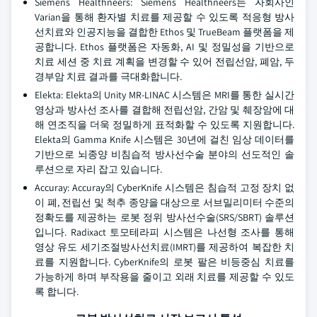
Siemens Healthneers: Siemens Healthneers는 자회사인
Varian을 통해 환자별 치료를 제공할 수 있도록 적응형 방사
선치료와 인공지능을 결합한 Ethos 및 TrueBeam 플랫폼을 제
공합니다. Ethos 플랫폼은 자동화, AI 및 정밀성을 기반으로
치료 세션 중 치료 계획을 변경할 수 있어 전립선암, 폐암, 두
경부암 치료 결과를 극대화합니다.
Elekta: Elekta의 Unity MR-LINAC 시스템은 MRI를 통한 실시간
영상과 방사선 조사를 결합해 전립선암, 간암 및 췌장암에 대
해 연조직을 더욱 정밀하게 표적화할 수 있도록 지원합니다.
Elekta의 Gamma Knife 시스템은 30년에 걸친 임상 데이터를
기반으로 뇌종양 비침습적 방사선수술 분야의 선도적인 솔
루션으로 자리 잡고 있습니다.
Accuray: Accuray의 CyberKnife 시스템은 침습적 고정 장치 없
이 폐, 전립선 및 척추 종양을 대상으로 서브밀리미터 수준의
정확도를 제공하는 로봇 정위 방사선수술(SRS/SBRT) 솔루션
입니다. Radixact 토모테라피 시스템은 나선형 조사를 통해
영상 유도 세기조절방사선치료(IMRT)를 제공하여 복잡한 치
료를 지원합니다. CyberKnife의 로봇 팔은 비등중심 치료를
가능하게 하며 부작용을 줄이고 외래 치료를 제공할 수 있도
록 합니다.