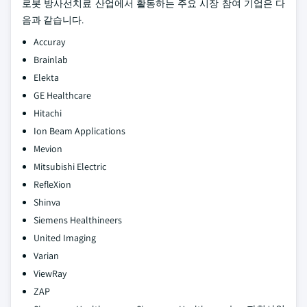
로봇 방사선치료 산업에서 활동하는 주요 시장 참여 기업은 다
음과 같습니다.
Accuray
Brainlab
Elekta
GE Healthcare
Hitachi
Ion Beam Applications
Mevion
Mitsubishi Electric
RefleXion
Shinva
Siemens Healthineers
United Imaging
Varian
ViewRay
ZAP