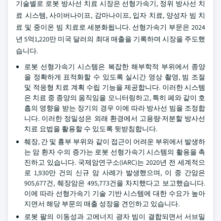
기술별로 로봇 방사선 치료 시장은 선형가속기, 정위 방사선 치
료 시스템, 사이버나이프, 감마나이프, 입자 치료, 양성자 빔 치
료 및 중이온 빔 치료로 세분화됩니다. 선형가속기 부문은 2024
년 5억1,220만 미국 달러의 최대 매출을 기록하며 시장을 주도했
습니다.
로봇 선형가속기 시스템은 복잡한 해부학적 부위에서 종양
을 정확하게 표적화할 수 있도록 실시간 영상 촬영, 빔 조절
및 적응형 치료 계획 수립 기능을 제공합니다. 이러한 시스템
은 치료 중 종양의 움직임을 모니터링하고, 특히 폐와 같이 호
흡의 영향을 받는 장기의 경우 이에 따라 방사선 빔을 조정합
니다. 이러한 정밀성은 외래 환경에서 고용량·저분할 방사선
치료 요법을 활용할 수 있도록 뒷받침합니다.
췌장, 간 및 흉부 부위와 같이 접근이 어려운 부위에서 발생하
는 암 환자 수의 증가는 로봇 선형가속기 시스템의 활용을 촉
진하고 있습니다. 국제암연구소(IARC)는 2020년 전 세계적으
로 1,930만 건의 신규 암 사례가 발생했으며, 이 중 간암은
905,677건, 췌장암은 495,773건을 차지했다고 보고했습니다.
이에 따라 선형가속기 기술 기반 시스템에 대한 수요가 높아
지면서 해당 부문의 매출 성장을 견인하고 있습니다.
로봇 팔의 이동성과 고에너지 광자 빔이 결합되면서 서브밀