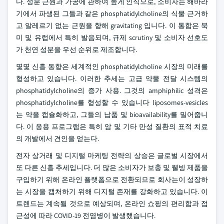
다. 성분 근원과 가공에 관하여 높게 인식으로, 소비자는 해바라
기에서 파생된 그들과 같은 phosphatidylcholine의 식물 근거하
고 알레르기 없는 근원을 향해 gravitating 입니다. 이 통합은 북
미 및 유럽에서 특히 발음되며, 규제 scrutiny 및 소비자 선호도
가 천연 성분을 우선 순위로 제조합니다.
몇몇 신흥 동향은 세계적인 phosphatidylcholine 시장의 미래를
형성하고 있습니다. 이러한 추세는 고급 약물 전달 시스템의
phosphatidylcholine의 증가 사용. 그것의 amphiphilic 성격은
phosphatidylcholine를 형성할 수 있습니다 liposomes-vesicles
는 약을 캡슐화하고, 그들의 납품 및 bioavailability를 밀어줍니
다. 이 응용 프로그램은 특히 암 및 기타 만성 질환의 표적 치료
의 개발에서 견인을 얻는다.
전자 상거래 및 디지털 마케팅 전략의 상승은 글로벌 시장에서
또 다른 신흥 추세입니다. 더 많은 소비자가 보충 및 웰빙 제품을
구입하기 위해 온라인 플랫폼으로 전환되므로 회사는이 성장하
는 시장을 캡처하기 위해 디지털 존재를 강화하고 있습니다. 이
트렌드는 계속될 것으로 예상되며, 온라인 쇼핑의 편리함과 접
근성에 따라 COVID-19 전염병이 발생했습니다.