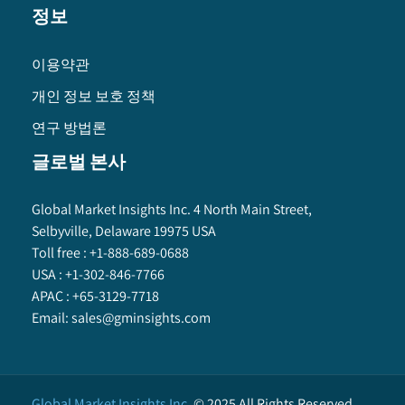
정보
이용약관
개인 정보 보호 정책
연구 방법론
글로벌 본사
Global Market Insights Inc. 4 North Main Street,
Selbyville, Delaware 19975 USA
Toll free :
+1-888-689-0688
USA :
+1-302-846-7766
APAC :
+65-3129-7718
Email:
sales@gminsights.com
Global Market Insights Inc.
©
2025
All Rights Reserved.