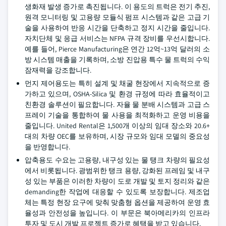
생화재 발생 증가로 촉진됩니다. 이 용도의 트럭은 전기 추진,
원격 모니터링 및 고용량 모듈식 펌프 시스템과 같은 고급 기
술을 사용하여 반응 시간을 단축하고 정지 시간을 줄입니다.
자치단체 및 응급 서비스는 NFPA 규격 장비를 우선시합니다.
예를 들어, Pierce Manufacturing은 연간 12억~13억 달러의 소
방 시스템 매출을 기록하며, 소방 진압용 특수 물 트럭의 수익
잠재력을 강조합니다.
먼지 제어용도는 특히 설계 및 채굴 현장에서 지속적으로 증
가하고 있으며, OSHA-Silica 및 환경 규정에 따라 효율적이고
친환경 솔루션이 필요합니다. 자율 물 분배 시스템과 고급 스
프레이 기술을 통합하여 물 사용을 최적화하고 운영 비용을
줄입니다. United Rental은 1,500개 이상의 임대 장소와 20.6+
대의 차량 OEC를 보유하며, 시장 규모와 임대 모델의 중요성
을 반영합니다.
압축용도 수요는 고용량, 내구성 있는 물 탱크 차량의 필요성
에서 비롯됩니다. 광범위한 탱크 용량, 강화된 프레임 및 내구
성 있는 부품은 이러한 차량이 도로 개발 및 토지 정리와 같은
demanding한 작업에 대응할 수 있도록 보장합니다. 제조업
체는 특정 현장 요구에 맞춰 맞춤형 옵션을 제공하여 운영 효
율성과 안전성을 높입니다. 이 부문은 북아메리카의 인프라
투자 및 도시 개발 프로젝트 증가로 혜택을 받고 있습니다.