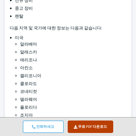
신규 장비
중고 장비
렌탈
다음 지역 및 국가에 대한 정보는 다음과 같습니다:
미국
알라배마
알래스카
애리조나
아칸소
캘리포니아
콜로라도
코네티컷
델라웨어
플로리다
조지아
하와이
전화하세요
무료 PDF 다운로드
아이다호