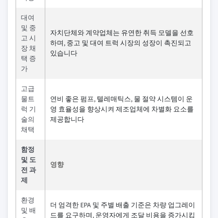
대여
및 중
자치단체와 계약업체는 유연한 취득 모델을 선호
고 시
하며, 중고 및 대여 트럭 시장의 성장이 촉진되고
장 채
있습니다
택 증
가
고급
물트
연비 좋은 펌프, 텔레매틱스, 물 절약 시스템이 운
럭 기
영 효율성을 향상시켜 제조업체에 차별화 요소를
술의
제공합니다
채택
함정
및 도
영향
전 과
제
환경
더 엄격한 EPA 및 주별 배출 기준은 차량 업그레이
및 배
드를 요구하며, 운영자에게 조달 비용을 증가시킵