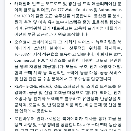
캐터필러 인크는 오프로드 및 광산 물 트럭 애플리케이션 분
야의 글로벌 리더로, Cat 777 Water Solutions 및 Autonomous
Cat 789D와 같은 고급 솔루션을 제공합니다. 통합된 물 분배,
원격 측정 및 예측 유지보수 시스템은 운영 효율성을 향상시
키며, 광범위한 딜러 네트워크는 고용량 프리미엄 애플리케
이션의 부품 접근성과 지원을 보장합니다.
오슈코시 코퍼레이션과 그 자회사 피어스 매뉴팩처링은 북
아메리카 소방차 분야에서 선두적인 위치를 차지하며,
70~80%의 시장 점유율을 보유하고 있습니다. 이 회사는 BX™,
Commercial, PUC™ 시리즈를 포함한 다양한 고도로 유연한
물 탱크 차량을 제공합니다. 모듈식 구조, 전기 소방차 개발,
협력 구매 계약 등 혁신적인 노력이 응급 대응, 공공 서비스
및 산업 관련 물 수송 분야에서 그 우수성을 입증합니다.
REV는 E-ONE, 페라라, KME, 스파르탄 및 스미얼 브랜드를 운
영하며, 공공 및 산업 고객을 대상으로 합니다. 벡터는 전기
소방차 등 전기화 노력에도 불구하고 유연성과 반응성을 제
공하며, 모듈식 및 반 맞춤형 제품 라인, 배송 문제 및 산업 통
합 압력에 대응합니다.
로젠바우어 인터내셔널은 북아메리카 지사를 통해 고급 물
탱크 차량 및 소방 장비를 공급합니다. 사우스다코타 생산 공
장, 고급 펌프 시스템, 주조 알루미늄 구조물 및 24/7 OEM 지