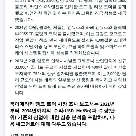
트 567 8×4 차체, 3,500갤런 D.O.T. 412 탱크, 유롭 헬릭스 1500
블로워, 커민스 X15 엔진을 탑재한 로드 킹 터보 로더를 공개
했으며, 엄격한 환경 및 하수 처리용 고용량 진공 성능을 제공
했습니다.
2024년 10월, 클라인 제품은 켄워스와 파페 켄워스와 협력해
K400SS-TD 물탱크 트럭을 출시했으며, 이는 고강도 오프로드
작업, 변압기 청소, 먼지 제어용으로 설계된 4,000갤런 스테인
리스 스틸 이중 용도 모델로, 고급 하이드롤릭 및 스마트스프
레이 시스템을 탑재해 성능을 최적화했습니다.
2024년 2월, 암토르 인터내셔널은 그레트나 산업단지에 신규
33,000제곱피트 규모의 시설을 개설하며 400만 달러 이상을
투자하고 75개의 신규 일자리를 창출했으며, 이는 3,000만 달
러 규모의 자본 계획의 일부로 생산 용량을 확대하고 다양한
산업을 위한 트럭 탑재 탱크 수요 증가에 대응하기 위한 것입
니다.
북아메리카 탱크 트럭 시장 조사 보고서는 2021년
부터 2034년까지의 수익(USD Mn/Bn)과 수량(단
위) 기준의 산업에 대한 심층 분석을 포함하며, 다
음 세그먼트에 대해 다루고 있습니다:
시장, 용도별