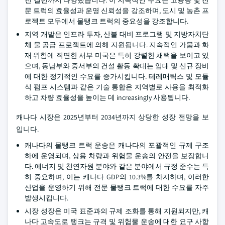
천 갤런까지 다양했습니다. 이 지속적인 수요는 고용량 및 전
문 트럭의 효율성과 운영 신뢰성을 강조하며, 도시 및 농촌 프
로젝트 모두에서 물탱크 트럭의 중요성을 강조합니다.
지역 개발은 인프라 투자, 산불 대비 프로그램 및 지방자치단
체 물 공급 프로젝트에 의해 지원됩니다. 지속적인 가뭄과 화
재 위험에 직면한 서부 미국은 특히 강렬한 채택을 보이고 있
으며, 동남부와 중서부의 건설 활동 확대는 임대 및 신규 장비
에 대한 정기적인 수요를 증가시킵니다. 테레매틱스 및 모듈
식 펌프 시스템과 같은 기술 통합은 지역별로 사용을 최적화
하고 차량 효율성을 높이는 데 increasingly 사용됩니다.
캐나다 시장은 2025년부터 2034년까지 상당한 성장 전망을 보
입니다.
캐나다의 물탱크 트럭 운송은 캐나다의 포괄적인 규제 구조
하에 운영되며, 상용 차량과 위험물 운송의 안전을 보장합니
다. 에너지 및 천연자원 분야와 같은 분야에서 규정 준수는 특
히 중요하며, 이는 캐나다 GDP의 10.3%를 차지하며, 이러한
산업을 운영하기 위해 전문 물탱크 트럭에 대한 수요를 자주
발생시킵니다.
시장 성장은 미국 표준과의 규제 조화를 통해 지원되지만, 캐
나다 고속도로 탱크는 규격 및 위험물 운송에 대한 요구 사항