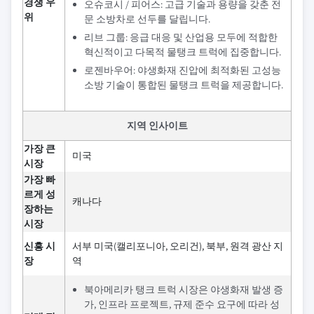
경쟁 우
오슈코시 / 피어스: 고급 기술과 용량을 갖춘 전
위
문 소방차로 선두를 달립니다.
리브 그룹: 응급 대응 및 산업용 모두에 적합한
혁신적이고 다목적 물탱크 트럭에 집중합니다.
로젠바우어: 야생화재 진압에 최적화된 고성능
소방 기술이 통합된 물탱크 트럭을 제공합니다.
지역 인사이트
가장 큰
미국
시장
가장 빠
르게 성
캐나다
장하는
시장
신흥 시
서부 미국(캘리포니아, 오리건), 북부, 원격 광산 지
장
역
북아메리카 탱크 트럭 시장은 야생화재 발생 증
가, 인프라 프로젝트, 규제 준수 요구에 따라 성