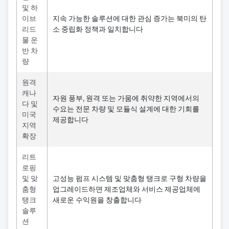
및 하
이브
지속 가능한 솔루션에 대한 관심 증가는 북미의 탄
리드
소 중립화 정책과 일치합니다
물 운
반 차
량
원격
캐나
자원 풍부, 원격 또는 가뭄에 취약한 지역에서의
다 및
수요는 전문 차량 및 모듈식 설계에 대한 기회를
미국
제공합니다
지역
확장
리트
로핑
및 맞
고성능 펌프 시스템 및 맞춤형 탱크로 구형 차량을
춤형
업그레이드하면 제조업체와 서비스 제공업체에
탱크
새로운 수익원을 창출합니다
솔루
션