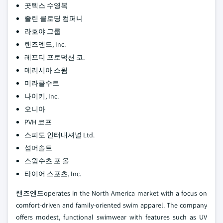
곳텍스 수영복
졸린 클로딩 컴퍼니
라호야 그룹
랜즈엔드, Inc.
레프티 프로덕션 코.
메리시아 스윔
미라클수트
나이키, Inc.
오니아
PVH 코프
스피도 인터내셔널 Ltd.
섬머솔트
스윔수츠 포 올
타이어 스포츠, Inc.
랜즈엔드operates in the North America market with a focus on
comfort-driven and family-oriented swim apparel. The company
offers modest, functional swimwear with features such as UV