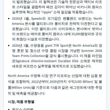
식 발표했습니다. 이 컬렉션은 기술적 전문성과 액티브 리조
트 스타일을 결합하여 패션 감각이 뛰어난 비키니와 원피스
실루엣에 혁신적인 "ripple" 소재 질감을 적용했습니다.
2026년 1월, Speedo의 모기업인 펜틀랜드 브랜드는 North
America 본사를 캘리포니아 롱비치로 전략적 이전한다고 발
표했습니다. 이전 캘리포니아 사이프레스 본사에서 벗어나
이 브랜드는 에어로 롱비치 캠퍼스 내에 25,000평방피트 규모
의 최첨단 시설로 이전했습니다.
2026년 1월, 수영용품 giant TYR Sport은 North America의 경
쟁 훈련 및 청소년 수영 클럽 시장을 겨냥한 Summer 2026
Team Prints Collection을 공식 출시했습니다. 이 제품 라인업
은Signature chlorine-resistant Durafast Elite 소재로 제작된
새로운 퍼포먼스 실루엣을 체계적으로 도입했습니다.
North America 수영복 시장 연구 리포트는 산업에 대한 심층 분
석을 포함하며, 2022년부터 2035년까지 수익(USD Billion) 및 볼
륨(Million Units)을 기준으로 다음과 같은 세그먼트에 대한 추정
치 및 예측을 제공합니다:
시장, 제품 유형별
원피스 수영복