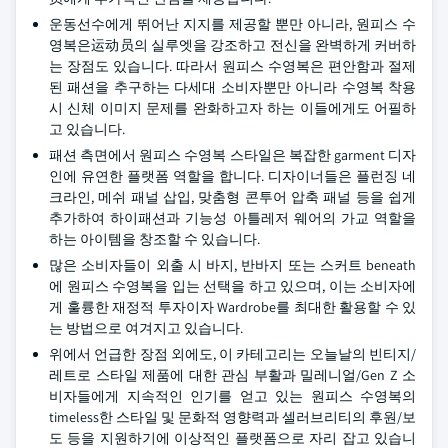
운동선수에게 뛰어난 지지를 제공할 뿐만 아니라, 원피스 수
영복은运动员의 실루엣을 강조하고 전신을 완벽하게 커버하
는 장점도 있습니다. 따라서 원피스 수영복은 편안함과 절제
된 패션을 추구하는 다세대 소비자뿐만 아니라 수영복 착용
시 신체 이미지 문제를 완화하고자 하는 이들에게도 어필하
고 있습니다.
패션 측면에서 원피스 수영복 스타일은 복잡한 garment 디자
인에 유연한 플랫폼 역할을 합니다. 디자이너들은 플런징 네
크라인, 메쉬 패널 삽입, 맞춤형 콘투어 압축 패널 등을 쉽게
추가하여 하이패션과 기능성 아틀레저 웨어의 가교 역할을
하는 아이템을 창조할 수 있습니다.
많은 소비자들이 외출 시 바지, 반바지 또는 스커트 beneath
에 원피스 수영복을 입는 선택을 하고 있으며, 이는 소비자에
게 훌륭한 재정적 투자이자 Wardrobe를 최대한 활용할 수 있
는 방법으로 여겨지고 있습니다.
위에서 언급한 장점 외에도, 이 카테고리는 오늘날의 빈티지/
레트로 스타일 제품에 대한 관심 부활과 밀레니얼/Gen Z 소
비자들에게 지속적인 인기를 얻고 있는 원피스 수영복의
timeless한 스타일 및 문화적 영향력과 셀러브리티의 후원/보
도 등을 지원하기에 이상적인 플랫폼으로 자리 잡고 있습니