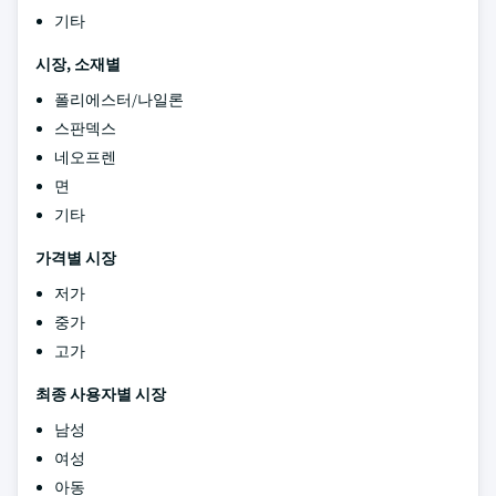
기타
시장, 소재별
폴리에스터/나일론
스판덱스
네오프렌
면
기타
가격별 시장
저가
중가
고가
최종 사용자별 시장
남성
여성
아동