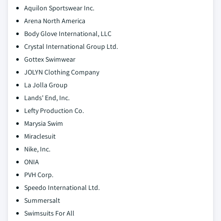
Aquilon Sportswear Inc.
Arena North America
Body Glove International, LLC
Crystal International Group Ltd.
Gottex Swimwear
JOLYN Clothing Company
La Jolla Group
Lands' End, Inc.
Lefty Production Co.
Marysia Swim
Miraclesuit
Nike, Inc.
ONIA
PVH Corp.
Speedo International Ltd.
Summersalt
Swimsuits For All