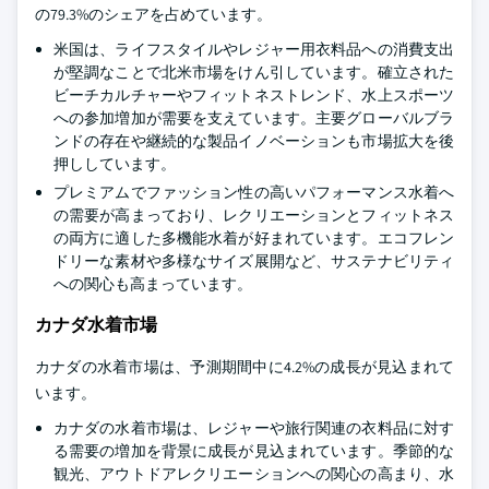
の79.3%のシェアを占めています。
米国は、ライフスタイルやレジャー用衣料品への消費支出
が堅調なことで北米市場をけん引しています。確立された
ビーチカルチャーやフィットネストレンド、水上スポーツ
への参加増加が需要を支えています。主要グローバルブラ
ンドの存在や継続的な製品イノベーションも市場拡大を後
押ししています。
プレミアムでファッション性の高いパフォーマンス水着へ
の需要が高まっており、レクリエーションとフィットネス
の両方に適した多機能水着が好まれています。エコフレン
ドリーな素材や多様なサイズ展開など、サステナビリティ
への関心も高まっています。
カナダ水着市場
カナダの水着市場は、予測期間中に4.2%の成長が見込まれて
います。
カナダの水着市場は、レジャーや旅行関連の衣料品に対す
る需要の増加を背景に成長が見込まれています。季節的な
観光、アウトドアレクリエーションへの関心の高まり、水