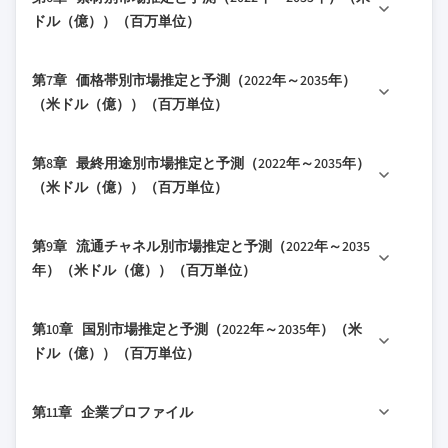
3.2.1 成長ドライバー
5.2 ワンピース水着
4.2.1.2 カナダ
ドル（億））（百万単位）
1.5.1 有料ソース
3.2.1.1 健康とフィットネスに対する意識
5.2.1 アスレチック/パフォーマンス用ワンピー
4.3 企業マトリックス分析
1.5.1.1 地域別のソース
の高まり
ス
6.1 主要な動向
4.4 主要市場プレイヤーの競争分析
1.6 基本推定値と計算
第7章 価格帯別市場推定と予測（2022年～2035年）
3.2.1.2 ビーチ・リゾート観光の急増
5.2.2 ファッション/レジャー用ワンピース
6.2 ポリエステル/ナイロン
4.5 競争ポジショニングマトリックス
（米ドル（億））（百万単位）
1.6.1 任意のアプローチに対する基準年の計算
3.2.1.3 可処分所得の増加とライフスタイ
5.3 トップスとボトムスのセパレーツ
6.3 スパンデックス
4.6 主要な動向
1.7 予測モデル
ルの変化
5.3.1 &ンキニ
7.1 主要な動向
6.4 ネオプレン
4.6.1 合併と買収
第8章 最終用途別市場推定と予測（2022年～2035年）
1.7.1 定量化された市場影響分析
3.2.2 産業の落とし穴と課題
5.3.2 ハイウエストのセパレーツ
7.2 ロープライス帯
6.5 コットン
4.6.2 パートナーシップとコラボレーション
（米ドル（億））（百万単位）
1.7.1.1 成長パラメータが予測に与える数
3.2.2.1 熾烈な競争とファストファッショ
5.3.3 従来型のセパレーツ
7.3 ミドルプライス帯
6.6 その他
4.6.3 新製品の発売
学的影響
ンのサイクル
5.4 水泳用トランクス
8.1 主要な動向
7.4 ハイプライス帯
4.6.4 拡大計画
1.8 調査の透明性に関する追加資料
3.2.2.2 コストとサプライチェーンの変動
第9章 流通チャネル別市場推定と予測（2022年～2035
5.4.1 ブリーフスタイル
8.2 男性
年）（米ドル（億））（百万単位）
1.8.1 ソース属性のフレームワーク
3.2.3 機会
5.4.2 スクエアカット
8.3 女性
1.8.2 品質保証指標
3.2.3.1 包摂的でカスタマイズ可能なデザ
9.1 主要な動向
5.4.3 ミドルレングストランクス
8.4 子供
インへの重点
1.9 信頼に対する当社の取り組み
第10章 国別市場推定と予測（2022年～2035年）（米
5.5 ビキニ
9.2 オンライン
ドル（億））（百万単位）
3.2.3.2 Eコマースとデジタルの進化によ
5.5.1 トライアングルビキニ
9.2.1 Eコマース
る成長
10.1 主要な動向
5.5.2 バンドゥビキニ
9.2.2 企業ウェブサイト
3.3 成長ポテンシャル分析
第11章 企業プロファイル
10.2 米国
9.3 オフライン
5.5.3 スポーツビキニ
3.4 将来の市場動向