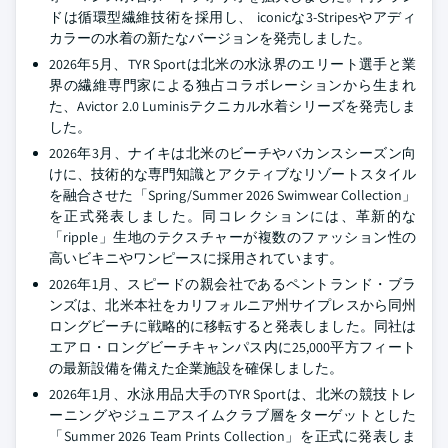
ドは循環型繊維技術を採用し、 iconicな3-Stripesやアディ
カラーの水着の新たなバージョンを発売しました。
2026年5月、TYR Sportは北米の水泳界のエリート選手と業
界の繊維専門家による独占コラボレーションから生まれ
た、Avictor 2.0 Luminisテクニカル水着シリーズを発売しま
した。
2026年3月、ナイキは北米のビーチやバカンスシーズン向
けに、技術的な専門知識とアクティブなリゾートスタイル
を融合させた「Spring/Summer 2026 Swimwear Collection」
を正式発表しました。同コレクションには、革新的な
「ripple」生地のテクスチャーが複数のファッション性の
高いビキニやワンピースに採用されています。
2026年1月、スピードの親会社であるペントランド・ブラ
ンズは、北米本社をカリフォルニア州サイプレスから同州
ロングビーチに戦略的に移転すると発表しました。同社は
エアロ・ロングビーチキャンパス内に25,000平方フィート
の最新設備を備えた企業施設を確保しました。
2026年1月、水泳用品大手のTYR Sportは、北米の競技トレ
ーニングやジュニアスイムクラブ層をターゲットとした
「Summer 2026 Team Prints Collection」を正式に発表しま