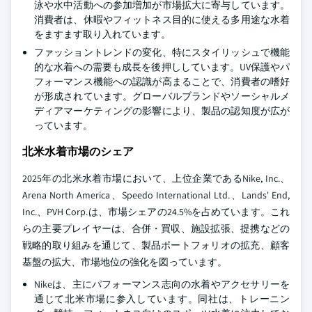
泳や水中活動への参加増加が市場拡大に寄与しています。
消費者は、休暇やフィットネス目的に使える多用途な水着
をますます取り入れています。
ファッショントレンドの変化、特にスタイリッシュで機能
的な水着への需要も成長を後押ししています。UV保護やパ
フォーマンス機能への認識が高まることで、消費者の嗜好
が形成されています。グローバルブランドやソーシャルメ
ディアマーケティングの影響により、製品の認知度が広が
っています。
北米水着市場のシェア
2025年の北米水着市場において、上位企業であるNike, Inc.、
Arena North America、Speedo International Ltd.、Lands' End,
Inc.、PVH Corp.は、市場シェアの24.5%を占めています。これ
らの主要プレイヤーは、合併・買収、施設拡張、提携などの
戦略的取り組みを通じて、製品ポートフォリオの拡充、顧客
基盤の拡大、市場地位の強化を図っています。
Nikeは、主にパフォーマンス志向の水着やアクセサリーを
通じて北米市場に参入しています。同社は、トレーニン