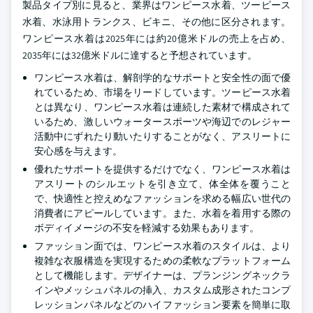
製品タイプ別に見ると、業界はワンピース水着、ツーピース
水着、水泳用トランクス、ビキニ、その他に区分されます。
ワンピース水着は2025年には約20億米ドルの売上を占め、
2035年には32億米ドルに達すると予想されています。
ワンピース水着は、解剖学的なサポートと安全性の面で優
れているため、市場をリードしています。ツーピース水着
とは異なり、ワンピース水着は連続した素材で構成されて
いるため、激しいウォータースポーツや海辺でのレジャー
活動中にずれたり動いたりすることがなく、アスリートに
安心感を与えます。
優れたサポートを提供するだけでなく、ワンピース水着は
アスリートのシルエットを引き立て、体全体を覆うこと
で、快適性と控えめなファッションを求める幅広い世代の
消費者にアピールしています。また、水着を着用する際の
ボディイメージの不安を軽減する効果もあります。
ファッション面では、ワンピース水着のスタイルは、より
複雑な衣服構造を実現するための柔軟なプラットフォーム
として機能します。デザイナーは、プランジングネックラ
インやメッシュパネルの挿入、カスタム成形されたコンプ
レッションパネルなどのハイファッション要素を簡単に取