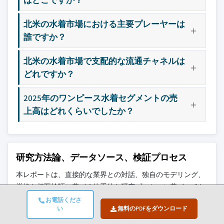
3.9.1 過去の価格動向分析（2022年～2025年）
11.2.6 スイムスーツ・フォー・オール
3.9.2 プレイヤータイプ別の価格戦略
北米の水着市場における主要プレーヤーは
11.2.7 タイア・スポーツ
3.9.3 用途セグメント別の価格感度分析
誰ですか？
11.3 新興企業
3.10 流通インフラとチャネル浸透の状況（一次調査に
11.3.1 アフィックス・アパレル・グループ
よる）
北米の水着市場で支配的な流通チャネルは
11.3.2 アンディー・スイム
3.10.1 地域とフォーマット別のチャネルカバレ
どれですか？
11.3.3 JOLYN
ッジ（近代的 vs. 伝統的取引）（一次調査によ
る）
11.3.4 レフティ・プロダクション・カンパ
2025年のワンピース水着セグメントの売
ニー
3.10.2 最終配送インフラのギャップと新興チャ
上高はどれくらいでしたか？
ネルシフト
11.3.5 メアリーシア・スイム
3.11 ポーターの分析
11.3.6 オニア
3.12 PESTEL分析
11.3.7 サマーサルト
研究方法論、データソース、検証プロセス
3.13 原材料分析
主要な競合他社が見当たりませんか？
本レポートは、直接的な業界との対話、独自のモデリング、
3.14 消費者行動分析
このレポートに掲載されている企業は厳選さ
厳格な相互検証に基づく体系的な研究プロセスに基づいてお
3.14.1 購買パターン
れたものであり、競合全体を網羅するもので
り、単なる机上調査ではありません。
お電話くださ
3.14.2 プレファレンス分析
はありません。
い
無料のPDFをダウンロード
6ステップの研究プロセス
3.14.3 地域による消費者行動の違い