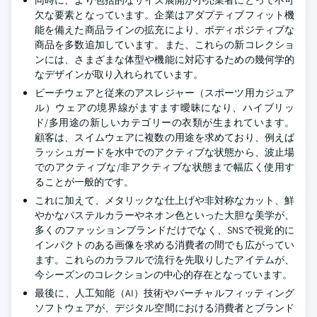
同時に、より包括的なサイズ展開が小売業者にとって不可
欠な要素となっています。企業はアダプティブフィット機
能を備えた商品ラインの拡充により、ボディポジティブな
商品を多数追加しています。また、これらの新コレクショ
ンには、さまざまな体型や機能に対応するための幾何学的
なデザインが取り入れられています。
ビーチウェアと従来のアスレジャー（スポーツ用カジュア
ル）ウェアの境界線がますます曖昧になり、ハイブリッ
ド/多用途の新しいカテゴリーの衣類が生まれています。
顧客は、スイムウェアに複数の用途を求めており、例えば
ラッシュガードを水中でのアクティブな状態から、波止場
でのアクティブな/非アクティブな状態まで幅広く使用す
ることが一般的です。
これに加えて、メタリックな仕上げや非対称なカット、鮮
やかなパステルカラーやネオン色といった大胆な美学が、
多くのファッションブランドだけでなく、SNSで視覚的に
インパクトのある画像を求める消費者の間でも広がってい
ます。これらのカラフルで流行を先取りしたアイテムが、
今シーズンのコレクションの中心的存在となっています。
最後に、人工知能（AI）技術やバーチャルフィッティング
ソフトウェアが、デジタル空間における消費者とブランド