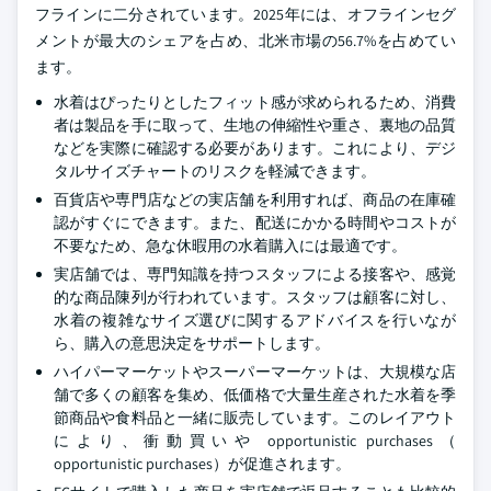
フラインに二分されています。2025年には、オフラインセグ
メントが最大のシェアを占め、北米市場の56.7%を占めてい
ます。
水着はぴったりとしたフィット感が求められるため、消費
者は製品を手に取って、生地の伸縮性や重さ、裏地の品質
などを実際に確認する必要があります。これにより、デジ
タルサイズチャートのリスクを軽減できます。
百貨店や専門店などの実店舗を利用すれば、商品の在庫確
認がすぐにできます。また、配送にかかる時間やコストが
不要なため、急な休暇用の水着購入には最適です。
実店舗では、専門知識を持つスタッフによる接客や、感覚
的な商品陳列が行われています。スタッフは顧客に対し、
水着の複雑なサイズ選びに関するアドバイスを行いなが
ら、購入の意思決定をサポートします。
ハイパーマーケットやスーパーマーケットは、大規模な店
舗で多くの顧客を集め、低価格で大量生産された水着を季
節商品や食料品と一緒に販売しています。このレイアウト
により、衝動買いや opportunistic purchases（
opportunistic purchases）が促進されます。