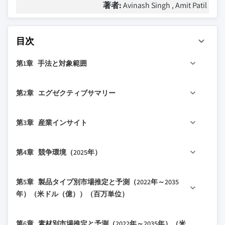
著者:
Avinash Singh , Amit Patil
目次
第1章 手法と対象範囲
1.1 調査アプローチ
第2章 エグゼクティブサマリー
1.2 品質に関する取り組み
1.2.1 GMI AIポリシーとデータ完全性に関する取
2.1 産業360°概要（2022年～2035年）
第3章 産業インサイト
り組み
2.2 主要な市場動向
1.2.1.1 ソース整合性プロトコル
2.2.1 国別
3.1 産業エコシステム分析
第4章 競争環境（2025年）
1.3 調査の流れと信頼性スコア
2.2.2 製品タイプ別
3.1.1 サプライヤーの状況
1.3.1 調査の流れを構成する要素
2.2.3 素材別
3.1.2 利益率
4.1 はじめに
1.3.2 スコアリングを構成する要素
第5章 製品タイプ別市場推定と予測（2022年～2035
2.2.4 価格別
3.1.3 各段階における価値の付加
4.2 企業の市場シェア分析
年）（米ドル（億））（百万単位）
1.4 データ収集
2.2.5 最終用途別
3.1.4 バリューチェーンに影響を与える要因
4.2.1 国別
1.4.1 主要一次ソースの部分的なリスト
2.2.6 流通チャネル別
3.2 産業への影響要因
5.1 主要な動向
4.2.1.1 米国
1.5 データマイニングソース
第6章 素材別市場推定と予測（2022年～2035年）（米