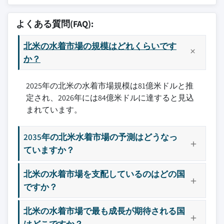
10.3 カナダ
5.6 水泳用ショーツ
9.3.2 その他の小売店
11.1 グローバル企業
3.5 技術とイノベーションの状況
5.6.1 ボードショーツ
11.1.1 アディダスAG
3.5.1 現在の技術動向
よくある質問(FAQ):
5.6.2 ハイブリッドショーツ
11.1.2 アリーナ・ノースアメリカ
3.5.2 新興技術
5.6.3 その他
北米の水着市場の規模はどれくらいです
11.1.3 クリスタル・インターナショナル・
3.6 規制環境
グループ・リミテッド
か？
5.7 その他
3.7 貿易データ分析（HSコード：6112）（有料データ
11.1.4 ランズ・エンド
ベースによる）
11.1.5 ナイキ
2025年の北米の水着市場規模は81億米ドルと推
3.7.1 輸出入数量と価値の動向
定され、2026年には84億米ドルに達すると見込
11.1.6 PVHコーポレーション
3.7.2 主要な貿易回廊とパートナ国
まれています。
11.1.7 スピード・インターナショナル・リ
3.7.3 輸出競争力に対する関税の影響
ミテッド
3.7.4 貿易収支分析（2022年～2025年）
2035年の北米水着市場の予測はどうなっ
11.2 地域企業
3.8 市場へのAIと生成AIの影響
ていますか？
11.2.1 アクイロン・スポーツウェア
3.8.1 既存のビジネスモデルのAIによる破壊
11.2.2 ボディ・グローブ・インターナショ
北米の水着市場を支配しているのはどの国
3.8.2 セグメント別のGenAIのユースケースと採
ナル
用ロードマップ
ですか？
11.2.3 ゴットテックス・スイムウェア
3.8.3 リスク、制限、規制上の考慮事項
11.2.4 ラ・ジョラ・グループ
北米の水着市場で最も成長が期待される国
3.9 価格分析（一次調査による）
11.2.5 ミラクルスーツ
はどこですか？