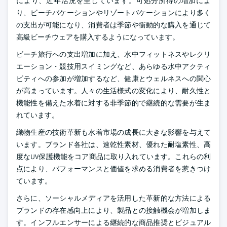
により、近年活況を呈しています。可処分所得の増加によ
り、ビーチバケーションやリゾートバケーションにより多く
の支出が可能になり、消費者は季節や衝動的な購入を通じて
高級ビーチウェアを購入するようになっています。
ビーチ旅行への支出増加に加え、水中フィットネスやレクリ
エーション・競技用スイミングなど、あらゆる水中アクティ
ビティへの参加が増加するなど、健康とウェルネスへの関心
が高まっています。人々の生活様式の変化により、耐久性と
機能性を備えた水着に対する非季節的で継続的な需要が生ま
れています。
織物生産の技術革新も水着市場の成長に大きな影響を与えて
います。ブランド各社は、速乾性素材、優れた耐塩素性、高
度なUV保護機能をコア商品に取り入れています。これらの利
点により、パフォーマンスと価値を求める消費者を惹きつけ
ています。
さらに、ソーシャルメディアを活用した革新的な方法による
ブランドの存在感向上により、製品との接触機会が増加しま
す。インフルエンサーによる継続的な商品推奨とビジュアル