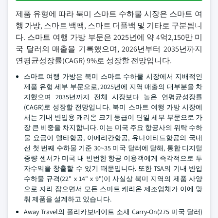
제품 유형에 따라 북미 스마트 수하물 시장은 스마트 여
행 가방, 스마트 백팩, 스마트 더플백 및 기타로 구분됩니
다. 스마트 여행 가방 부문은 2025년에 약 4억2,150만 미
국 달러의 매출을 기록했으며, 2026년부터 2035년까지
연평균성장률(CAGR) 9%로 성장할 전망입니다.
스마트 여행 가방은 북미 스마트 수하물 시장에서 지배적인
제품 유형 세부 부문으로, 2025년에 지역 매출의 대부분을 차
지했으며 2035년까지 전체 시장보다 높은 연평균성장률
(CAGR)로 성장할 전망입니다. 북미 스마트 여행 가방 시장에
서는 기내 반입용 캐리온 크기 등급이 단일 세부 부문으로 가
장 큰 비중을 차지합니다. 이는 미국 주요 항공사의 위탁 수하
물 요금이 델타항공, 아메리칸항공, 유나이티드항공의 국내
선 첫 번째 수하물 기준 30~35 미국 달러에 달해, 통합 디지털
중량 센서가 미국 내 빈번한 항공 이용객에게 즉각적으로 투
자수익을 창출할 수 있기 때문입니다. 또한 TSA의 기내 반입
수하물 규격(22" x 14" x 9")이 사실상 북미 지역의 제품 사양
으로 자리 잡으면서 모든 스마트 캐리온 제조업체가 이에 맞
춰 제품을 설계하고 있습니다.
Away Travel의 폴리카보네이트 소재 Carry-On(275 미국 달러)