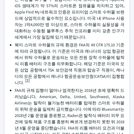
iOS 생태계가 약 57%의 스마트폰 점유율을 차지하고 있어,
Apple Find My 네트워크 인증은 프리미엄 스마트 수하물 브랜
드에 상업적으로 필수적인 요소입니다. 미국 내 iPhone 사용
자는 1억4,000만 명 이상으로, 스마트 수하물의 실용성을 극
대화하는 수동형 블루투스 추적 인프라를 이미 갖춘 인구가
세계에서 가장 밀집해 있기 때문입니다.
북미 스마트 수하물의 규제 환경은 FAA의 49 CFR 175.10 기준
에 따라 규정됩니다. 이 기준은 미국과 캐나다의 상업 항공편
에서 위탁 수하물로 운송되는 모든 전원 장착 수하물에 탈착
식 리튬 배터리 구조를 의무화합니다. 해당 기준은 미국의 모
든 상업 공항에서 TSA 보안검색 직원과 탑승구 직원이, 캐나
다의 모든 공항에서 캐나다 항공운송보안청(CATSA)이 집행합
[2]
니다.
FAA의 규제 집행이 얼마나 엄격한지는 2018년 초에 명확히 드
러났습니다. American, Delta, United, Southwest, Alaska
Airlines는 탈착이 불가능한 배터리를 탑재한 스마트 수하물
의 위탁 운송을 일제히 금지했습니다. 이에 따라 Bluesmart는
2018년 2월 운영을 종료했고, Raden은 탈착식 배터리 의무 요
건에 맞춰 제품 구조를 충분히 빠르게 변경하지 못한 뒤 2018
년 8월 운영을 중단했습니다. FAA의 리튬 배터리 요건과 더불