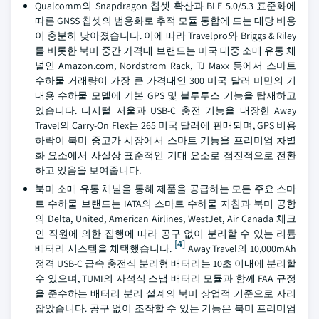
Qualcomm의 Snapdragon 칩셋 확산과 BLE 5.0/5.3 표준화에
따른 GNSS 칩셋의 범용화로 추적 모듈 통합에 드는 대당 비용
이 충분히 낮아졌습니다. 이에 따라 Travelpro와 Briggs & Riley
를 비롯한 북미 중간 가격대 브랜드는 미국 대중 소매 유통 채
널인 Amazon.com, Nordstrom Rack, TJ Maxx 등에서 스마트
수하물 거래량이 가장 큰 가격대인 300 미국 달러 미만의 기
내용 수하물 모델에 기본 GPS 및 블루투스 기능을 탑재하고
있습니다. 디지털 저울과 USB-C 충전 기능을 내장한 Away
Travel의 Carry-On Flex는 265 미국 달러에 판매되며, GPS 비용
하락이 북미 중고가 시장에서 스마트 기능을 프리미엄 차별
화 요소에서 사실상 표준적인 기대 요소로 점진적으로 전환
하고 있음을 보여줍니다.
북미 소매 유통 채널을 통해 제품을 공급하는 모든 주요 스마
트 수하물 브랜드는 IATA의 스마트 수하물 지침과 북미 공항
의 Delta, United, American Airlines, WestJet, Air Canada 체크
인 직원에 의한 집행에 따라 공구 없이 분리할 수 있는 리튬
[4]
배터리 시스템을 채택했습니다.
Away Travel의 10,000mAh
정격 USB-C 급속 충전식 분리형 배터리는 10초 이내에 분리할
수 있으며, TUMI의 자석식 스냅 배터리 모듈과 함께 FAA 규정
을 준수하는 배터리 분리 설계의 북미 상업적 기준으로 자리
잡았습니다. 공구 없이 조작할 수 있는 기능은 북미 프리미엄