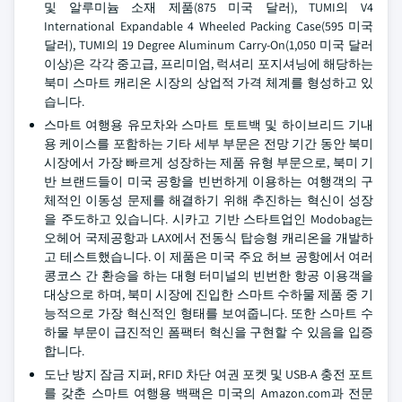
및 알루미늄 소재 제품(875 미국 달러), TUMI의 V4
International Expandable 4 Wheeled Packing Case(595 미국
달러), TUMI의 19 Degree Aluminum Carry-On(1,050 미국 달러
이상)은 각각 중고급, 프리미엄, 럭셔리 포지셔닝에 해당하는
북미 스마트 캐리온 시장의 상업적 가격 체계를 형성하고 있
습니다.
스마트 여행용 유모차와 스마트 토트백 및 하이브리드 기내
용 케이스를 포함하는 기타 세부 부문은 전망 기간 동안 북미
시장에서 가장 빠르게 성장하는 제품 유형 부문으로, 북미 기
반 브랜드들이 미국 공항을 빈번하게 이용하는 여행객의 구
체적인 이동성 문제를 해결하기 위해 추진하는 혁신이 성장
을 주도하고 있습니다. 시카고 기반 스타트업인 Modobag는
오헤어 국제공항과 LAX에서 전동식 탑승형 캐리온을 개발하
고 테스트했습니다. 이 제품은 미국 주요 허브 공항에서 여러
콩코스 간 환승을 하는 대형 터미널의 빈번한 항공 이용객을
대상으로 하며, 북미 시장에 진입한 스마트 수하물 제품 중 기
능적으로 가장 혁신적인 형태를 보여줍니다. 또한 스마트 수
하물 부문이 급진적인 폼팩터 혁신을 구현할 수 있음을 입증
합니다.
도난 방지 잠금 지퍼, RFID 차단 여권 포켓 및 USB-A 충전 포트
를 갖춘 스마트 여행용 백팩은 미국의 Amazon.com과 전문