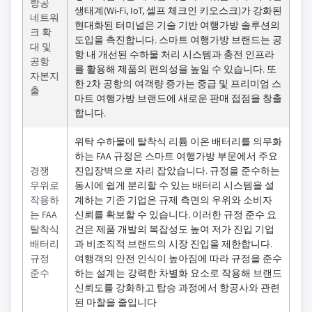
항공
생태계(Wi-Fi, IoT, 셀프 체크인 키오스크)가 강화된
네트워
현대화된 터미널은 기술 기반 여행가방 솔루션의
크 확
도입을 촉진합니다. 스마트 여행가방 브랜드는 공
대 및
항 내 개선된 수하물 처리 시스템과 충전 인프라
공항
를 활용해 제품의 편의성을 높일 수 있습니다. 또
자본지
한 2차 공항의 여객량 증가는 중급 및 프리미엄 스
출
마트 여행가방 브랜드에 새로운 판매 접점을 창출
합니다.
위탁 수하물에 탈착식 리튬 이온 배터리를 의무화
하는 FAA 규정은 스마트 여행가방 부문에서 주요
경쟁
진입장벽으로 자리 잡았습니다. 규정을 준수하는
우위로
동시에 쉽게 분리할 수 있는 배터리 시스템을 설
작용하
계하는 기존 기업은 규제 측면의 우위와 소비자
는 FAA
신뢰를 확보할 수 있습니다. 이러한 규정 준수 요
탈착식
건은 제품 개발의 복잡성도 높여 저가 진입 기업
배터리
과 비조직적 브랜드의 시장 진입을 제한합니다.
규정
여행객의 안전 인식이 높아짐에 따라 규정을 준수
준수
하는 설계는 강력한 차별화 요소로 작용해 브랜드
신뢰도를 강화하고 탑승 과정에서 항공사와 관련
된 마찰을 줄입니다