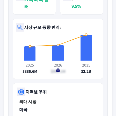
9.5%
러
시장 규모 동향 번역:
2025
2026
2035
$886.6M
$991.1M
$2.2B
지역별 우위
최대 시장
미국