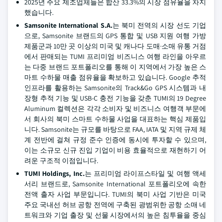
2025년 주요 제조업체들은 합산 33.3%의 시장 점유율을 차지
했습니다.
Samsonite International S.A.
는 북미 전역의 시장 선도 기업
으로, Samsonite 브랜드의 GPS 통합 및 USB 지원 여행 가방
제품군과 10만 곳 이상의 미국 및 캐나다 도매·소매 유통 거점
에서 판매되는 TUMI 프리미엄 비즈니스 여행 라인을 아우르
는 다중 브랜드 포트폴리오를 통해 이 지역에서 가장 높은 스
마트 수하물 매출 점유율을 확보하고 있습니다. Google 추적
인프라를 활용하는 Samsonite의 Track&Go GPS 시스템과 내
장형 추적 기능 및 USB-C 충전 기능을 갖춘 TUMI의 19 Degree
Aluminum 컬렉션은 각각 소비자 및 비즈니스 여행객 부문에
서 회사의 북미 스마트 수하물 사업을 대표하는 핵심 제품입
니다. Samsonite는 규모를 바탕으로 FAA, IATA 및 지역 규제 체
계 전반에 걸쳐 규정 준수 인증에 동시에 투자할 수 있으며,
이는 소규모 신규 진입 기업이 비용 효율적으로 재현하기 어
려운 구조적 이점입니다.
TUMI Holdings, Inc.
는 프리미엄 라이프스타일 및 여행 액세
서리 브랜드로, Samsonite International 포트폴리오에 속한
전액 출자 사업 부문입니다. TUMI의 북미 사업 기반은 미국
주요 국내선 허브 공항 전역에 구축된 광범위한 공항 소매 네
트워크와 기업 출장 및 선물 시장에서의 높은 침투율을 중심