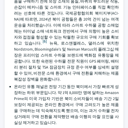
품을 구매하기 전에 외장 소재의 품질, 바퀴의 부드러운 작동,
손잡이 메커니즘 및 스마트 기능 인터페이스를 직접 확인하
려는 선호에 따른 것입니다. 국제공항협의회 북미지부(ACI-
NA)에 따르면, 2024년 북미 공항들은 총 20억 건이 넘는 여객
운송을 처리했습니다. 이에 따라 스마트 수하물 공항 소매업
체는 터미널 소매 네트워크 전반에서 구매 의향이 높은 소비
자와 접점을 형성할 수 있는 탁월한 규모의 구매 기회를 확보
[6]
하고 있습니다.
뉴욕, 로스앤젤레스, 댈러스에 위치한
Nordstrom, Bloomingdale's 및 Neiman Marcus의 플래그십 매
장은 프리미엄 스마트 수하물 브랜드에 백화점 유통망을 제
공합니다. 또한 숙련된 수하물 전문 직원이 GPS 페어링, 배터
리 분리 절차 및 TSA 잠금장치 규정 준수 여부를 상세히 설명
할 수 있어, 비전문 소매 환경에서 구매 전환을 저해하는 제품
복잡성 장벽을 완화합니다.
온라인 유통 채널은 전망 기간 동안 북미에서 가장 빠르게 성
장하는 하위 부문입니다. 약 1억 8,000만 명에 달하는 Amazon
Prime의 미국 가입자 기반은 북미 소비자들이 배송 기간 2일
보장이 제공되는 온라인 환경에서 구매 고려도가 높은 제품
을 구매하는 데 익숙해지도록 했으며, 이는 과거 수하물 전자
상거래의 구매 전환을 제약했던 배송 이행의 마찰 요인을 사
실상 제거하고 있습니다.