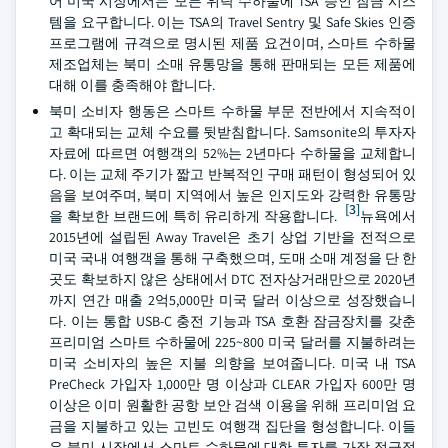
어 미국 시장에서는 모든 위탁 수하물에 TSA 승인 잠금 시스
템을 요구합니다. 이는 TSA의 Travel Sentry 및 Safe Skies 인증
프로그램에 규격으로 명시된 제품 요건이며, 스마트 수하물
제조업체는 북미 소매 유통망을 통해 판매되는 모든 제품에
대해 이를 충족해야 합니다.
북미 소비자 행동은 스마트 수하물 부문 전반에서 지속적이
고 확대되는 교체 수요를 뒷받침합니다. Samsonite의 투자자
자료에 따르면 여행객의 52%는 2년마다 수하물을 교체합니
다. 이는 교체 주기가 짧고 반복적인 구매 패턴이 형성되어 있
음을 보여주며, 북미 지역에서 높은 인지도와 강력한 유통망
[3]
을 확보한 브랜드에 특히 유리하게 작용합니다.
뉴욕에서
2015년에 설립된 Away Travel은 초기 상업 기반을 전적으로
미국 국내 여행객을 통해 구축했으며, 도매 소매 계정을 단 한
곳도 확보하지 않은 상태에서 DTC 전자상거래만으로 2020년
까지 연간 매출 2억5,000만 미국 달러 이상으로 성장했습니
다. 이는 통합 USB-C 충전 기능과 TSA 호환 잠금장치를 갖춘
프리미엄 스마트 수하물에 225~800 미국 달러를 지불하려는
미국 소비자의 높은 지불 의향을 보여줍니다. 미국 내 TSA
PreCheck 가입자 1,000만 명 이상과 CLEAR 가입자 600만 명
이상은 이미 원활한 공항 보안 검색 이용을 위해 프리미엄 요
금을 지불하고 있는 고빈도 여행객 집단을 형성합니다. 이들
은 북미 시장에서 스마트 수하물에 대한 투자를 가장 적극적