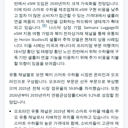
반에서 eSIM 도입은 2030년까지 크게 가속화될 전망입니다.
이에 따라 스마트 수하물 제조업체의 eSIM 구현 비용을 낮추
고 점차 더 많은 소비자가 접근할 수 있는 가격대에서 셀룰러
연결 제품의 가치 제안을 강화하는 하드웨어 생태계가 확대
[5]
되고 있습니다.
나스닥 상장 기업 Samsara Luggage의
eSIM 지원 여행 가방과 북미 전자상거래 채널을 통해 유통되
는 Horizn Studios의 셀룰러 추적 모델은 현재의 상용 사례입
니다. 이들 사례는 미국과 캐나다의 프리미엄 부문 여행객이
대서양 횡단 및 태평양 횡단 노선 전반에서 위탁 수하물에 구
독 기반 셀룰러 연결 기능을 이용하기 위해 추가 비용을 지불
할 의향이 있음을 보여줍니다.
유통 채널별로 보면 북미 스마트 수하물 시장은 온라인과 오프
라인으로 구성됩니다. 오프라인 부문은 선두 부문으로 부상했
으며 2025년 전체 시장 점유율의 59.8%를 차지했습니다. 또한
2026년부터 2035년까지 연평균성장률(CAGR) 9.2%로 성장할 전
망입니다.
오프라인 유통 채널은 2025년 북미 스마트 수하물 매출의 주
요 유통 채널로서 지배적인 위치를 유지하고 있습니다. 이는
스마트 수하물의 높은 가격대와 함께, 소비자들이 고관여 제