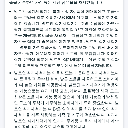
출을 기록하며 가장 높은 시장 점유율을 차지했습니다.
빌트인 식기세척기는 북미 소비자, 특히 현대적이고 고급스
러운 주방을 갖춘 소비자 사이에서 선호되는 선택지로 자리
잡고 있습니다. 빌트인 식기세척기는 주방 수납장에 자연스
럽게 통합되도록 설계되어 통일감 있고 미관상 조화로운 외
관을 제공합니다. 최종 사용자는 깔끔하고 미니멀한 주방 디
자인을 점점 더 중요하게 여기고 있으며, 빌트인 식기세척기
는 별도의 가전제품처럼 두드러지기보다 주방 전체 배치에
자연스럽게 어우러져 이러한 선호에 잘 부합합니다. 이러한
설계 유연성 덕분에 빌트인 식기세척기는 신규 주택 건설과
주택 리모델링 프로젝트 모두에서 높은 매력을 지닙니다.
빌트인 식기세척기는 이동식 또는 카운터톱 식기세척기보다
더 큰 용량과 우수한 성능, 낮은 소음을 제공하므로 소비자에
게 더 높은 가치를 제공합니다. 빌트인 식기세척기에 적용되
는 기능으로는 여러 세척 코스, 에너지 효율적인 세척 모드,
향상된 소음 제어 기능 등이 있으며, 이러한 기능은 개방형 평
면 구조의 주택에 거주하는 소비자에게 특히 중요합니다. 빌
트인 식기세척기는 더 많은 양의 식기를 처리할 수 있어 식기
세척기를 자주 사용하는 가족 및 가구에 적합합니다. 따라서
빌트인 식기세척기의 인기가 주거용 사용자 사이에서 계속
높아짐에 따라 수요도 지속될 전망입니다.