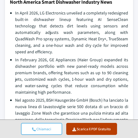
North America Smart Dishwasher Industry News
In April 2026, LG Electronics unveiled a completely redesigned
built-in dishwasher lineup featuring AI SenseClean
technology that detects dirt levels using sensors and
automatically adjusts wash parameters, along with
QuadWash Pro spray systems, Dynamic Heat Dry+, TrueSteam
cleaning, and a one-hour wash and dry cycle for improved
speed and efficiency.
In February 2026, GE Appliances (Haier Group) expanded its
dishwasher portfolio with new panel-ready models across
premium brands, offering features such as up to 90 cleaning
jets, customized wash cycles, 1-hour wash and dry options,
and water-saving cycles that reduce consumption while
maintaining high performance.
Nel agosto 2025, BSH Hausgeräte GmbH (Bosch) ha lanciato la
nuova linea di lavastoviglie serie 500 dotata di un braccio di
lavaggio Zone Wash che garantisce una pulizia mirata ad alta
pressione, della tecnologia PrecisionWash per l'adeguamento
automatico del ciclo, dell'asciugatura con apertura
Chiamaci
Scarica Il PDF Gratuito
automatica della porta AutoAir e della connettività smart