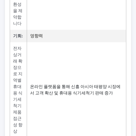
환성
을 제
약합
니다
기회:
영향력
전자
상거
래 확
장으
로 지
역별
휴대
온라인 플랫폼을 통해 신흥 아시아 태평양 시장에
용 식
서 고객 확산 및 휴대용 식기세척기 판매 증가
기세
척기
제품
접근
성 향
상