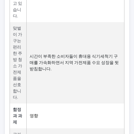
고 있
습니
다.
맞벌
이 가
구는
편리
한 주
시간이 부족한 소비자들이 휴대용 식기세척기 구
방 청
매를 가속화하면서 지역 가전제품 수요 성장을 뒷
소 가
받침합니다.
전제
품을
선호
합니
다.
함정
과 과
영향
제