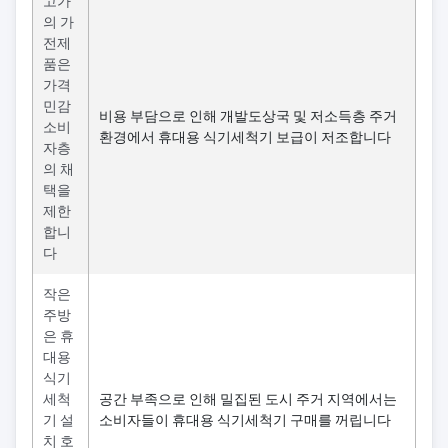
고가
의 가
전제
품은
가격
민감
비용 부담으로 인해 개발도상국 및 저소득층 주거
소비
환경에서 휴대용 식기세척기 보급이 저조합니다
자층
의 채
택을
제한
합니
다
작은
주방
은 휴
대용
식기
세척
공간 부족으로 인해 밀집된 도시 주거 지역에서는
기 설
소비자들이 휴대용 식기세척기 구매를 꺼립니다
치 호