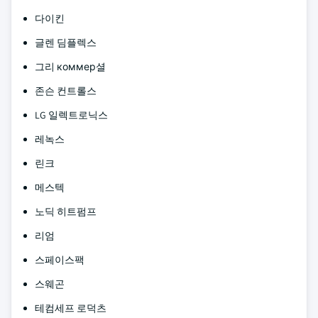
다이킨
글렌 딤플렉스
그리 коммер셜
존슨 컨트롤스
LG 일렉트로닉스
레녹스
린크
메스텍
노딕 히트펌프
리엄
스페이스팩
스웨곤
테컴세프 로덕츠