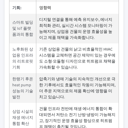
기회:
영향력
디지털 연결을 통해 예측 유지보수, 에너지
스마트 빌딩
최적화 관리, 실시간 시스템 모니터링이 가
및 IoT 플랫
능해지며, 상업용 건물의 운영 효율성을 높
폼과의 통합
이고 제품 채택을 가속화합니다.
노후화된 상
기존 상업용 건물의 낡고 비효율적인 HVAC
업용 인프라
시스템을 교체하면 공간 제약이 있는 경우에
의 리트로핏
도 소형·모듈형 디자인으로 히트펌프 채택을
기회
가속화할 수 있습니다.
한랭기 후온
압축기와 냉매 기술의 지속적인 개선으로 극
heat pump
한 기후에서도 효율적인 작동이 가능해지며,
성능의 기술
더 추운 지역으로의 제품 확산에 영향을 미
발전
치고 있습니다.
건물 인프라 전반에 재생 에너지 통합이 확
상업 시설의
대되면서 저탄소 전기 난방·냉방이 가능해지
재생 에너지
고, 장기적인 운영 효율성 향상으로 히트펌
통합 확산
프 채택이 촉진될 것입니다.