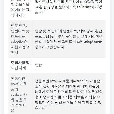
펌프로 대체하도록 유도하여 배출량을 줄이
지 효율성을
고 환경 규정을 준수하도록 thúc đẩy하고 있
높이려는 긍
습니다.
정적 전망
정부 정책,
인센티브 및
연방 및 주 단위의 인센티브, 세액 공제, 환급
히트펌프
프로그램 등이 투자 수익률을 크게 개선하여
adoption에
상업 시설에서 히트펌프 시스템 adoption을
대한 재정적
장려하고 있습니다.
혜택
주의사항 및
영향
도전 과제
전통적인
전통적인 HVAC 대체품의availability와 높은
HVAC 대체
초기 설치 비용은 장기적인 에너지 효율성
품의
혜택에도 불구하고 비용 민감도가 높은 상업
availability
용 최종 사용자들의 제품 채택을 저해할 수
와 높은 초
있으며, 이는 산업 성장을 더욱 제약할 수 있
기 설치 비
습니다.
용