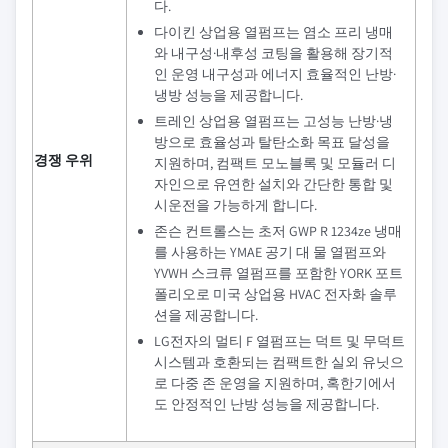
다.
다이킨 상업용 열펌프는 염소 프리 냉매
와 내구성·내후성 코팅을 활용해 장기적
인 운영 내구성과 에너지 효율적인 난방·
냉방 성능을 제공합니다.
트레인 상업용 열펌프는 고성능 난방·냉
방으로 효율성과 탈탄소화 목표 달성을
경쟁 우위
지원하며, 컴팩트 모노블록 및 모듈러 디
자인으로 유연한 설치와 간단한 통합 및
시운전을 가능하게 합니다.
존슨 컨트롤스는 초저 GWP R 1234ze 냉매
를 사용하는 YMAE 공기 대 물 열펌프와
YVWH 스크류 열펌프를 포함한 YORK 포트
폴리오로 미국 상업용 HVAC 전자화 솔루
션을 제공합니다.
LG전자의 멀티 F 열펌프는 덕트 및 무덕트
시스템과 호환되는 컴팩트한 실외 유닛으
로 다중 존 운영을 지원하며, 혹한기에서
도 안정적인 난방 성능을 제공합니다.