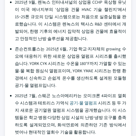
2025년 9월, 렌녹스 인터내셔널의 상업용 CCHP 옥상형 유닛
이 미국 에너지부의 '상업용 건물 HVAC 기술 챌린지'에서
15~25톤 규모의 단일 시스템으로는 처음으로 실증실험을 완
료했습니다. 이 시스템은 렌녹스의 텍사스 R&D 센터에서 개
발되어, 한랭 기후의 에너지 집약적 상업용 건물에 효율적이
고 안정적인 난방 솔루션을 제공합니다.
존슨컨트롤스는 2025년 6월, 기업·학교·지자체의 growing 수
요에 대응하기 위한 새로운 상업용 열펌프 시리즈를 출시했
습니다. YORK CYK 시리즈는 수온을 180°F까지 가열할 수 있는
물-물 복합 원심식 열펌프이며, YORK YMAE 시리즈는 한랭 환
경에서 신속하고 손쉽게 온수를 생산하도록 설계된 모듈형
공기-물 열펌프입니다.
2025년 7월, 스웨곤 노스아메리카는 오미크론 4파이프 열회
수 시스템과 테트리스 가역식
공기-물 열펌프
시리즈 등 두 가
지 새로운 공기열원 열펌프 시스템을 공개했습니다. 이 시스
템들은 학교·병원·다양한 상업 시설의 난방·냉방 요구를 충족
하도록 설계되었으며, 화석연료에 의존하던 기존 방식에서
벗어나 현대적인 열회수 기술을 활용합니다.