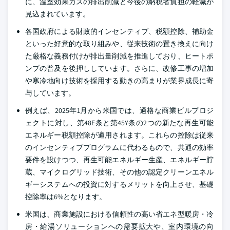
に、温室効果ガスの排出削減と今後の納税者負担の軽減が
見込まれています。
各国政府による財政的インセンティブ、税額控除、補助金
といった好意的な取り組みや、従来技術の置き換えに向け
た厳格な義務付けが排出量削減を推進しており、ヒートポ
ンプの普及を後押ししています。さらに、改修工事の増加
や寒冷地向け技術を採用する動きの高まりが業界成長に寄
与しています。
例えば、2025年1月から米国では、適格な商業ビルプロジ
ェクトに対し、第48E条と第45Y条の2つの新たな再生可能
エネルギー税額控除が適用されます。これらの控除は従来
のインセンティブプログラムに代わるもので、共通の効率
要件を設けつつ、再生可能エネルギー生産、エネルギー貯
蔵、マイクログリッド技術、その他の認定クリーンエネル
ギーシステムへの投資に対するメリットを向上させ、基礎
控除率は6%となります。
米国は、商業施設における信頼性の高い省エネ型暖房・冷
房・給湯ソリューションへの需要拡大や、室内環境の向