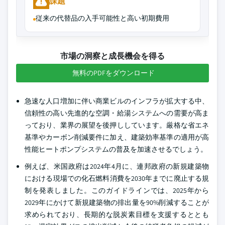
課題
従来の代替品の入手可能性と高い初期費用
市場の洞察と成長機会を得る
無料のPDFをダウンロード
急速な人口増加に伴い商業ビルのインフラが拡大する中、
信頼性の高い先進的な空調・給湯システムへの需要が高ま
っており、業界の展望を後押ししています。厳格な省エネ
基準やカーボン削減要件に加え、建築効率基準の適用が高
性能ヒートポンプシステムの普及を加速させるでしょう。
例えば、米国政府は2024年4月に、連邦政府の新規建築物
における現場での化石燃料消費を2030年までに廃止する規
制を発表しました。このガイドラインでは、2025年から
2029年にかけて新規建築物の排出量を90%削減することが
求められており、長期的な脱炭素目標を支援するととも