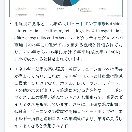
用途別に見ると、北米の
商用ヒートポンプ市場
is divided
into education, healthcare, retail, logistics & transportation,
offices, hospitality and others. ホスピタリティセグメントの
市場は2025年に10億米ドルを超える規模と評価されてお
り、2026年から2035年にかけて年平均成長率（CAGR）
8.3%で成長すると見込まれています。
エネルギー効率の高い暖房・冷房ソリューションへの需要
が高まっており、これはエネルギーコストと排出量の削減
に貢献するだけでなく、ホテル、レストラン、リゾート、
その他のホスピタリティ施設における先進的なヒートポン
プシステムの採用が進んでいることも相まって、業界のダ
イナミクスを形成しています。さらに、正確な温度制御、
低騒音、ゾーニングの柔軟性を備えたヒートポンプや、エ
ネルギー消費と運用コストの削減策により、業界の見通し
が明るくなると予想されます。