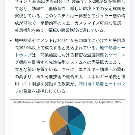
ザインと高温出力を融合した製品で、R-290冷媒を採用し
ており、効率性、低騒音性、厳しい環境下での安定稼働を
実現している。このシステムは一体型とモジュラー型の構
成が可能で、季節効率の向上、カスタマイズ可能な暖房・
冷房機能を備え、幅広い商業施設に適している。
地中熱源セグメントは2026年から2035年にかけて年平均成
長率2.9%以上で成長すると見込まれている。
地中熱源ヒー
トポンプ
は、商業施設における精密な温度調整とゾーニン
グ機能を提供する先進技術システムへの需要拡大により、
大きな勢いを得ている。さらに、エネルギー効率への関心
の高まり、再生可能技術の統合拡大、エネルギー消費と運
用コスト削減を奨励する政策が、
商用地中熱源ヒートポン
プ
の普及を後押ししている。