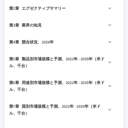
1.1 調査アプローチ
第2章 エグゼクティブサマリー
1.2 品質に関する取り組み
1.2.1 GMI AIポリシーとデータ完全性に関する取
2.1 業界概要、2022年 - 2035年
第3章 業界の知見
り組み
2.2 ビジネストレンド
1.2.1.1 ソース整合性プロトコル
2.3 製品トレンド
3.1 業界エコシステム分析
第4章 競合状況、2026年
1.3 調査の流れと信頼性スコア
2.4 用途トレンド
3.1.1 原材料の入手可能性と調達分析
1.3.1 調査の流れを構成する要素
2.5 国別トレンド
3.1.2 バリューチェーンに影響を与える主要要因
4.1 はじめに
1.3.2 スコアリングを構成する要素
第5章 製品別市場規模と予測、2022年 - 2035年（米ド
3.1.3 破壊的変化
4.2 2025年の国別企業市場シェア分析
ル、千台）
1.4 データ収集
3.2 業界への影響要因
4.2.1 米国
1.4.1 主要一次ソースの部分的なリスト
3.2.1 成長ドライバー
5.1 主要なトレンド
4.2.2 カナダ
1.5 データマイニングソース
第6章 用途別市場規模と予測、2022年 - 2035年（米ド
3.2.2 業界の落とし穴と課題
5.2 空気熱源
4.3 競争ポジショニングマトリックス
ル、千台）
1.5.1 有料ソース
3.3 成長可能性分析
5.3 地中熱源
4.4 主要な動向
1.5.1.1 国別のソース
3.4 規制環境
6.1 主要なトレンド
5.4 水熱源
4.4.1 合併と買収
1.6 基本推定値と計算
第7章 国別市場規模と予測、2022年 - 2035年（米ド
3.5 ポーターの分析
6.2 教育
4.4.2 パートナーシップとコラボレーション
ル、千台）
1.6.1 任意のアプローチに対する基準年の計算
3.5.1 供給業者の交渉力
6.3 医療
4.4.3 新製品の発売
1.7 市場推定値と予測パラメータ
7.1 主要なトレンド
3.5.2 買い手の交渉力
6.4 小売
4.4.4 拡大計画と資金調達