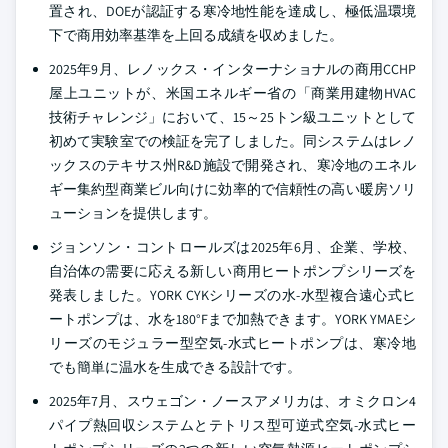
置され、DOEが認証する寒冷地性能を達成し、極低温環境
下で商用効率基準を上回る成績を収めました。
2025年9月、レノックス・インターナショナルの商用CCHP
屋上ユニットが、米国エネルギー省の「商業用建物HVAC
技術チャレンジ」において、15～25トン級ユニットとして
初めて実験室での検証を完了しました。同システムはレノ
ックスのテキサス州R&D施設で開発され、寒冷地のエネル
ギー集約型商業ビル向けに効率的で信頼性の高い暖房ソリ
ューションを提供します。
ジョンソン・コントロールズは2025年6月、企業、学校、
自治体の需要に応える新しい商用ヒートポンプシリーズを
発表しました。YORK CYKシリーズの水-水型複合遠心式ヒ
ートポンプは、水を180°Fまで加熱できます。YORK YMAEシ
リーズのモジュラー型空気-水式ヒートポンプは、寒冷地
でも簡単に温水を生成できる設計です。
2025年7月、スウェゴン・ノースアメリカは、オミクロン4
パイプ熱回収システムとテトリス型可逆式空気-水式ヒー