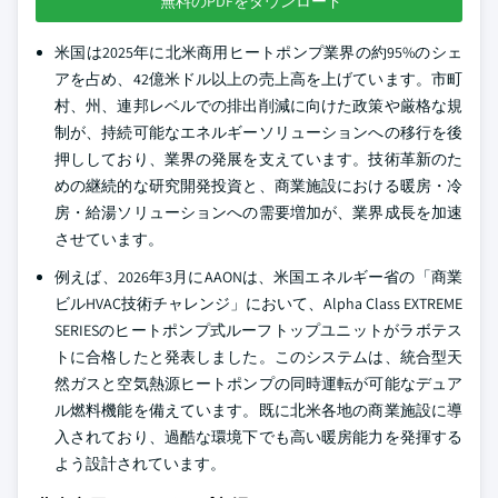
無料のPDFをダウンロード
米国は2025年に北米商用ヒートポンプ業界の約95%のシェ
アを占め、42億米ドル以上の売上高を上げています。市町
村、州、連邦レベルでの排出削減に向けた政策や厳格な規
制が、持続可能なエネルギーソリューションへの移行を後
押ししており、業界の発展を支えています。技術革新のた
めの継続的な研究開発投資と、商業施設における暖房・冷
房・給湯ソリューションへの需要増加が、業界成長を加速
させています。
例えば、2026年3月にAAONは、米国エネルギー省の「商業
ビルHVAC技術チャレンジ」において、Alpha Class EXTREME
SERIESのヒートポンプ式ルーフトップユニットがラボテス
トに合格したと発表しました。このシステムは、統合型天
然ガスと空気熱源ヒートポンプの同時運転が可能なデュア
ル燃料機能を備えています。既に北米各地の商業施設に導
入されており、過酷な環境下でも高い暖房能力を発揮する
よう設計されています。