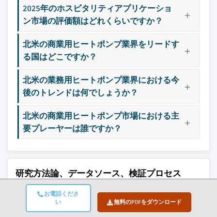
2025年のホスピタリティアプリケーショ
3.11.2 国別（一次調査による）
8.16 SpacePak
ン市場の評価額はどれくらいですか？
3.12 市場へのAIと生成AIの影響（ソリューションコ
8.17 Swegon
ア）
8.18 Tecumseh Products
北米の商業用ヒートポンプ業界をリードす
3.12.1 AI駆動の生産最適化（ソリューションコ
8.19 Trane
る国はどこですか？
ア）
8.20 Viessmann
3.12.2 予知保全と故障検知（ソリューションコ
北米の業務用ヒートポンプ業界における今
ア）
主要な競合他社が見当たりませんか？
後のトレンドは何でしょうか？
3.13 生産能力と生産状況（一次調査による）
このレポートに掲載されている企業は厳選さ
れたものであり、競合全体を網羅するもので
3.13.1 国別・主要生産者別の生産能力（一次調
北米の商業用ヒートポンプ市場における主
はありません。
査による）
要プレーヤーは誰ですか？
3.13.2 生産能力利用率と拡張パイプライン（一
次調査による）
当社の市場収益計算は、個別にプロファイル
されていないメーカー、販売業者、専門業者
研究方法論、データソース、検証プロセス
を含む全地域の全プレイヤーを考慮したボト
ムアップ手法を採用しています。プロファイ
本レポートは、直接的な業界との対話、独自のモデリング、
お電話くださ
ルセクションは戦略的に重要なプレイヤーに
厳格な相互検証に基づく体系的な研究プロセスに基づいてお
い
無料のPDFをダウンロード
焦点を当てており、市場規模の範囲を定義す
り、単なる机上調査ではありません。