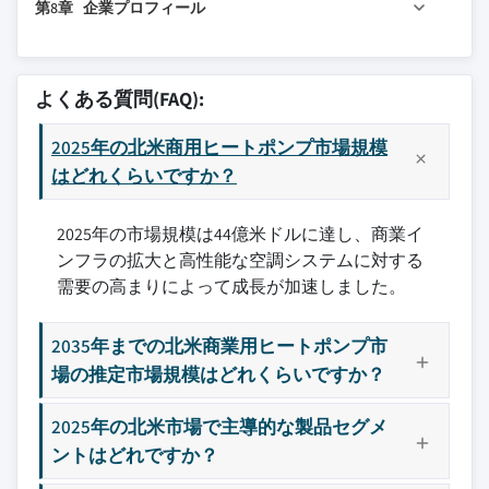
第8章 企業プロフィール
1.8 予測モデル
7.2 米国
3.5.3 新規参入の脅威
6.5 物流・輸送
1.8.1 定量的な市場影響分析
7.3 カナダ
3.5.4 代替品の脅威
6.6 オフィス
8.1 Arctic Heat Pumps
1.8.1.1 成長パラメータが予測に与える数
3.6 PESTEL分析
6.7 ホスピタリティ
8.2 Bard HVAC
学的影響
よくある質問(FAQ):
3.6.1 政治的要因
6.8 その他
8.3 Bosch Thermotechnology
1.9 調査の透明性に関する追加資料
3.6.2 経済的要因
2025年の北米商用ヒートポンプ市場規模
8.4 Carrier
1.9.1 ソース属性の枠組み
3.6.3 社会的要因
はどれくらいですか？
8.5 ClimateMaster
1.9.2 品質保証指標
3.6.4 技術的要因
8.6 Daikin
1.9.3 信頼に対する当社の取り組み
2025年の市場規模は44億米ドルに達し、商業イ
3.6.5 法的要因
8.7 Glen Dimplex
1.10 市場の定義
ンフラの拡大と高性能な空調システムに対する
3.6.6 環境的要因
8.8 GREE Commercial
需要の高まりによって成長が加速しました。
3.7 ヒートポンプのコスト構造分析
8.9 Johnson Controls
3.8 新興の機会とトレンド
8.10 LG Electronics
2035年までの北米商業用ヒートポンプ市
3.9 IoT技術によるデジタルトランスフォーメーション
8.11 Lennox
場の推定市場規模はどれくらいですか？
3.9.1 新興市場の浸透
8.12 Lync
3.10 投資分析と将来の見通し
8.13 Mestek
2025年の北米市場で主導的な製品セグメ
3.11 価格動向分析（米ドル/台）（一次調査による）
8.14 Nordic Heat Pumps
ントはどれですか？
3.11.1 製品別（一次調査による）
8.15 Rheem