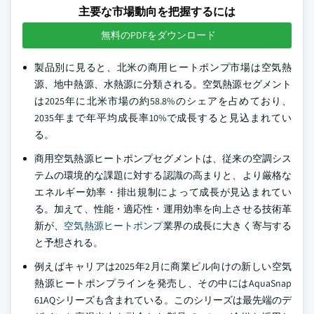
主要な市場動向を把握するには
無料のPDFをダウンロード
製品別に見ると、北米の商用ヒートポンプ市場は空気熱
源、地中熱源、水熱源に分類される。空気熱源セグメント
は2025年に北米市場の約58.8%のシェアを占めており、
2035年まで年平均成長率10%で成長すると見込まれてい
る。
商用空気熱源ヒートポンプセグメントは、従来の空調シス
テムの環境的な課題に対する認識の高まりと、より厳格な
エネルギー効率・排出規制によって成長が見込まれてい
る。加えて、性能・適応性・運用効率を向上させる技術革
新が、
空気熱源ヒートポンプ
業界の成長に大きく寄与する
と予想される。
例えばキャリアは2025年2月に商業ビル向けの新しい空気
熱源ヒートポンプラインを発売し、その中にはAquaSnap
61AQシリーズも含まれている。このシリーズは最先端のデ