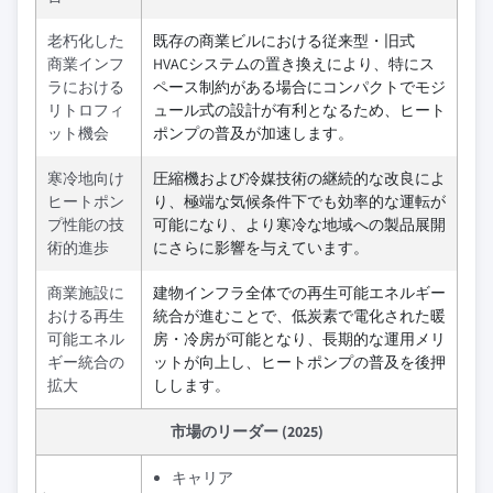
老朽化した
既存の商業ビルにおける従来型・旧式
商業インフ
HVACシステムの置き換えにより、特にス
ラにおける
ペース制約がある場合にコンパクトでモジ
リトロフィ
ュール式の設計が有利となるため、ヒート
ット機会
ポンプの普及が加速します。
寒冷地向け
圧縮機および冷媒技術の継続的な改良によ
ヒートポン
り、極端な気候条件下でも効率的な運転が
プ性能の技
可能になり、より寒冷な地域への製品展開
術的進歩
にさらに影響を与えています。
商業施設に
建物インフラ全体での再生可能エネルギー
おける再生
統合が進むことで、低炭素で電化された暖
可能エネル
房・冷房が可能となり、長期的な運用メリ
ギー統合の
ットが向上し、ヒートポンプの普及を後押
拡大
しします。
市場のリーダー (2025)
キャリア