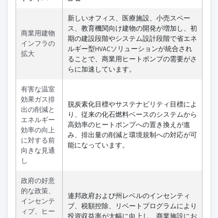
新しいオフィス、医療施設、小売スペー
ス、教育機関向け建物の開発が増加し、初
商業用建物
期の建設段階やシステム設計段階で省エネ
インフラの
ルギー型HVACソリューションが統合され
拡大
ることで、商業用ヒートポンプの需要がさ
らに加速しています。
有害な温室
効果ガス排
脱炭素化目標やサステナビリティ目標によ
出の削減と
り、従来の化石燃料ベースのシステムから
エネルギー
高効率のヒートポンプへの置き換えが進
効率の向上
み、排出量の削減と環境規制への対応が可
に対する前
能になっています。
向きな見通
し
政府の好意
的な政策、
連邦政府および州レベルのインセンティ
インセンテ
ブ、税額控除、リベートプログラムにより
ィブ、ヒー
投資収益率が大幅に向上し、商業施設にお