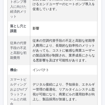
トポンプ導
けるエンドユーザーのヒートポンプ導入を
入に向けた
促進しています。
経済的メリ
ット
落とし穴と
影響
課題
従来の空調代替手段の不足と高額な初期導
従来の代替
入費用により、長期的な効率性のメリット
手段の不足
があっても、コストに敏感な商業ユーザー
と高額な初
の製品採用が制限され、業界成長にさらな
期費用
る悪影響を及ぼす可能性があります。
機会:
インパクト
スマートビ
ルディング
デジタル接続により、予知保全、エネルギ
およびIoTプ
ー管理の最適化、リアルタイムシステム監
ラットフォ
視が可能になり、商業ビルの運用効率が向
ームとの統
上し、製品採用が加速します。
合