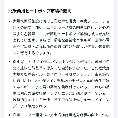
北米商用ヒートポンプ市場の動向
大規模商業施設における高効率な暖房・冷房ソリューショ
ンへの需要増加や、エネルギー消費の削減に向けた関心の
高まりを背景に、北米商用ヒートポンプ業界は成長が見込
まれています。さらに、厳格な建築物エネルギー基準の導
入や排出量・環境負荷の低減に向けた厳しい措置が業界成
長に寄与するでしょう。
例えば、イリノイ州エバンストンは2025年3月に米国で初
めて建物性能基準を導入した自治体となった。この政策は
大規模な商業ビル、集合住宅、分譲マンション、市営施設
に適用され、2050年までに敷地内排出ゼロと100%再生可能
エネルギーによる電力調達を義務付けている。これらの基
準は同市の気候行動・レジリエンス計画と整合している。
段階的なエネルギー使用強度目標は正式なルールメイキン
グにより策定される。
商業インフラ開発への支出増加は可処分所得の向上につな