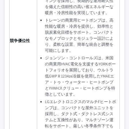
ィングを採用し、長期的な運用耐久性
を備えた信頼性の高い省エネルギーな
暖房・冷房性能を実現しています。
トレーンの商業用ヒートポンプは、高
性能な暖房・冷房を提供し、効率性と
脱炭素化目標をサポート。コンパクト
なモノブロックとモジュラー設計によ
競争優位性
り、柔軟な設置、簡単な統合と調整を
可能にします。
ジョンソン・コントロールズは、米国
の商業用HVAC電化を支援するYORKポー
トフォリオを展開しており、ウルトラ
低GWP R 1234ze冷媒を使用したYMAEエ
ア・トゥ・ウォーター・ヒートポンプ
とYVWHスクリュー・ヒートポンプを特
徴としています。
LGエレクトロニクスのマルチFヒートポ
ンプは、コンパクトな屋外ユニットを
採用し、ダクト式・ダクトレス式シス
テムと互換性があり、マルチゾーン運
転をサポート。厳しい冬季条件下でも