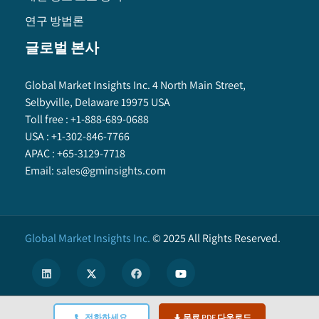
연구 방법론
글로벌 본사
Global Market Insights Inc. 4 North Main Street,
Selbyville, Delaware 19975 USA
Toll free :
+1-888-689-0688
USA :
+1-302-846-7766
APAC :
+65-3129-7718
Email:
sales@gminsights.com
Global Market Insights Inc.
©
2025
All Rights Reserved.
전화하세요
무료 PDF 다운로드