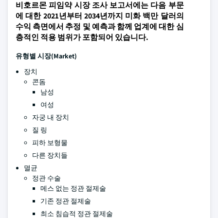
비호르몬 피임약 시장 조사 보고서에는 다음 부문
에 대한 2021년부터 2034년까지 미화 백만 달러의
수익 측면에서 추정 및 예측과 함께 업계에 대한 심
층적인 적용 범위가 포함되어 있습니다.
유형별 시장(Market)
장치
콘돔
남성
여성
자궁 내 장치
질 링
피하 보형물
다른 장치들
멸균
정관 수술
메스 없는 정관 절제술
기존 정관 절제술
최소 침습적 정관 절제술