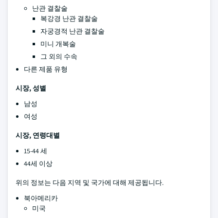
난관 결찰술
복강경 난관 결찰술
자궁경적 난관 결찰술
미니 개복술
그 외의 수속
다른 제품 유형
시장, 성별
남성
여성
시장, 연령대별
15-44 세
44세 이상
위의 정보는 다음 지역 및 국가에 대해 제공됩니다.
북아메리카
미국