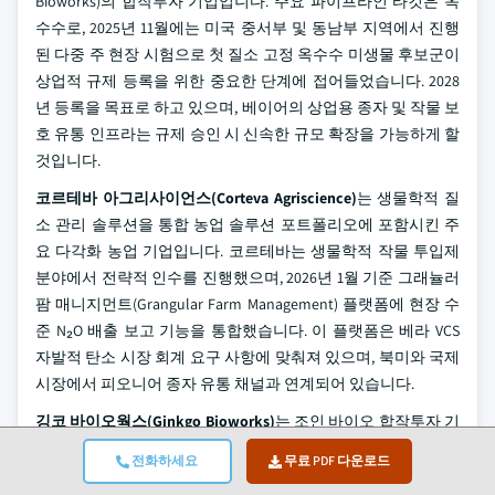
Bioworks)의 합작투자 기업입니다. 주요 파이프라인 타깃은 옥
수수로, 2025년 11월에는 미국 중서부 및 동남부 지역에서 진행
된 다중 주 현장 시험으로 첫 질소 고정 옥수수 미생물 후보군이
상업적 규제 등록을 위한 중요한 단계에 접어들었습니다. 2028
년 등록을 목표로 하고 있으며, 베이어의 상업용 종자 및 작물 보
호 유통 인프라는 규제 승인 시 신속한 규모 확장을 가능하게 할
것입니다.
코르테바 아그리사이언스(Corteva Agriscience)
는 생물학적 질
소 관리 솔루션을 통합 농업 솔루션 포트폴리오에 포함시킨 주
요 다각화 농업 기업입니다. 코르테바는 생물학적 작물 투입제
분야에서 전략적 인수를 진행했으며, 2026년 1월 기준 그래뉼러
팜 매니지먼트(Grangular Farm Management) 플랫폼에 현장 수
준 N₂O 배출 보고 기능을 통합했습니다. 이 플랫폼은 베라 VCS
자발적 탄소 시장 회계 요구 사항에 맞춰져 있으며, 북미와 국제
시장에서 피오니어 종자 유통 채널과 연계되어 있습니다.
깅코 바이오웍스(Ginkgo Bioworks)
는 조인 바이오 합작투자 기
업에 기반 strain 엔지니어링 역량을 제공하는 동시에 자체 생물
전화하세요
무료 PDF 다운로드
학적 투입제 개발 프로그램을 병행하고 있는 합성 생물학 플랫