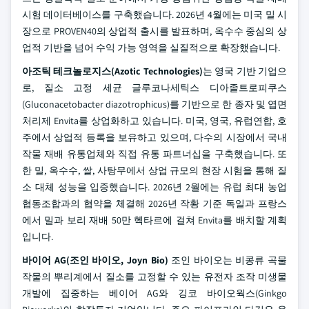
시험 데이터베이스를 구축했습니다. 2026년 4월에는 미국 밀 시
장으로 PROVEN40의 상업적 출시를 발표하며, 옥수수 중심의 상
업적 기반을 넘어 수익 가능 영역을 실질적으로 확장했습니다.
아조틱 테크놀로지스(Azotic Technologies)
는 영국 기반 기업으
로, 질소 고정 세균 글루코나세틱스 디아졸트로피쿠스
(Gluconacetobacter diazotrophicus)를 기반으로 한 종자 및 엽면
처리제 Envita를 상업화하고 있습니다. 미국, 영국, 유럽연합, 호
주에서 상업적 등록을 보유하고 있으며, 다수의 시장에서 국내
작물 재배 유통업체와 직접 유통 파트너십을 구축했습니다. 또
한 밀, 옥수수, 쌀, 사탕무에서 상업 규모의 현장 시험을 통해 질
소 대체 성능을 입증했습니다. 2026년 2월에는 유럽 최대 농업
협동조합과의 협약을 체결해 2026년 작황 기준 독일과 프랑스
에서 밀과 보리 재배 50만 헥타르에 걸쳐 Envita를 배치할 계획
입니다.
바이어 AG(조인 바이오, Joyn Bio)
조인 바이오는 비콩류 곡물
작물의 뿌리계에서 질소를 고정할 수 있는 유전자 조작 미생물
개발에 집중하는 베이어 AG와 깅코 바이오웍스(Ginkgo