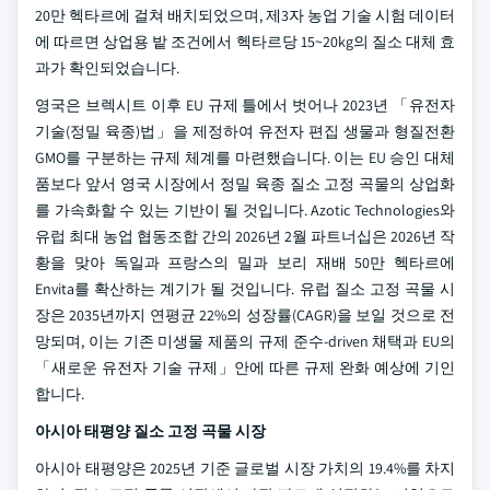
20만 헥타르에 걸쳐 배치되었으며, 제3자 농업 기술 시험 데이터
에 따르면 상업용 밭 조건에서 헥타르당 15~20kg의 질소 대체 효
과가 확인되었습니다.
영국은 브렉시트 이후 EU 규제 틀에서 벗어나 2023년 「유전자
기술(정밀 육종)법」을 제정하여 유전자 편집 생물과 형질전환
GMO를 구분하는 규제 체계를 마련했습니다. 이는 EU 승인 대체
품보다 앞서 영국 시장에서 정밀 육종 질소 고정 곡물의 상업화
를 가속화할 수 있는 기반이 될 것입니다. Azotic Technologies와
유럽 최대 농업 협동조합 간의 2026년 2월 파트너십은 2026년 작
황을 맞아 독일과 프랑스의 밀과 보리 재배 50만 헥타르에
Envita를 확산하는 계기가 될 것입니다. 유럽 질소 고정 곡물 시
장은 2035년까지 연평균 22%의 성장률(CAGR)을 보일 것으로 전
망되며, 이는 기존 미생물 제품의 규제 준수-driven 채택과 EU의
「새로운 유전자 기술 규제」안에 따른 규제 완화 예상에 기인
합니다.
아시아 태평양 질소 고정 곡물 시장
아시아 태평양은 2025년 기준 글로벌 시장 가치의 19.4%를 차지