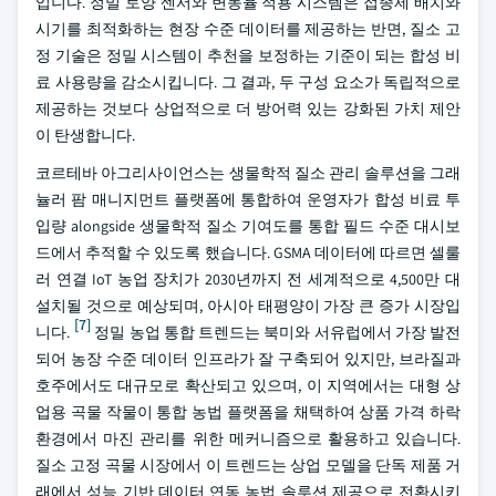
입니다. 정밀 토양 센서와 변동율 적용 시스템은 접종제 배치와
시기를 최적화하는 현장 수준 데이터를 제공하는 반면, 질소 고
정 기술은 정밀 시스템이 추천을 보정하는 기준이 되는 합성 비
료 사용량을 감소시킵니다. 그 결과, 두 구성 요소가 독립적으로
제공하는 것보다 상업적으로 더 방어력 있는 강화된 가치 제안
이 탄생합니다.
코르테바 아그리사이언스는 생물학적 질소 관리 솔루션을 그래
뉼러 팜 매니지먼트 플랫폼에 통합하여 운영자가 합성 비료 투
입량 alongside 생물학적 질소 기여도를 통합 필드 수준 대시보
드에서 추적할 수 있도록 했습니다. GSMA 데이터에 따르면 셀룰
러 연결 IoT 농업 장치가 2030년까지 전 세계적으로 4,500만 대
설치될 것으로 예상되며, 아시아 태평양이 가장 큰 증가 시장입
[7]
니다.
정밀 농업 통합 트렌드는 북미와 서유럽에서 가장 발전
되어 농장 수준 데이터 인프라가 잘 구축되어 있지만, 브라질과
호주에서도 대규모로 확산되고 있으며, 이 지역에서는 대형 상
업용 곡물 작물이 통합 농법 플랫폼을 채택하여 상품 가격 하락
환경에서 마진 관리를 위한 메커니즘으로 활용하고 있습니다.
질소 고정 곡물 시장에서 이 트렌드는 상업 모델을 단독 제품 거
래에서 성능 기반 데이터 연동 농법 솔루션 제공으로 전환시키