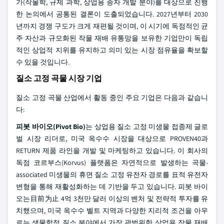
가(작물학, 규제 과학, 상업용 종자 개발 분야)를 대상으로 진행
한 논의에서 공통된 결론이 도출되었습니다. 2027년부터 2030
년까지 경쟁 구도가 크게 재편될 것이며, 이 시기에 독점적인 균
주 자산과 규모화된 작물 재배 유통망을 보유한 기업만이 독립
적인 상업적 지위를 유지하고 의미 있는 시장 점유율을 확보할
수 있을 것입니다.
질소 고정 곡물 시장 기업
질소 고정 곡물 산업에서 활동 중인 주요 기업은 다음과 같습니
다:
피봇 바이오(Pivot Bio)
는 상업용 질소 고정 미생물 접종제 글로
벌 시장 리더로, 미국 옥수수 시장을 대상으로 PROVEN40과
RETURN 제품 라인을 개발 및 마케팅하고 있습니다. 이 회사의
독점 코르부스(Korvus) 플랫폼은 자연적으로 발생하는 곡물-
associated 미생물의 휴면 질소 고정 유전자 경로를 표적 유전자
변형을 통해 재활성화하는 데 기반을 두고 있습니다. 피봇 바이
오는目前为止 4억 3천만 달러 이상의 벤처 및 전략적 투자를 유
치했으며, 미국 옥수수 벨트 지역과 다양한 지리적 조건을 아우
르는 생물학적 질소 분야에서 가장 광범위한 상업용 작물 재배