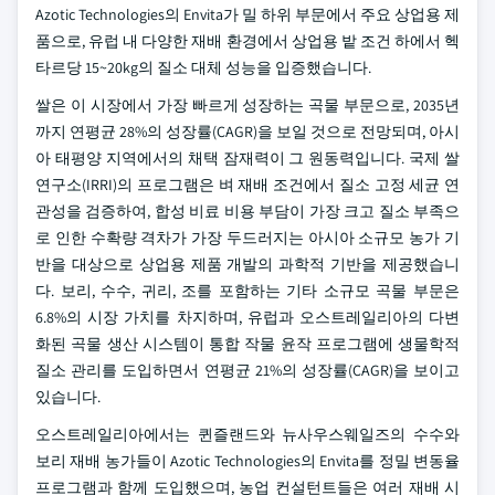
Azotic Technologies의 Envita가 밀 하위 부문에서 주요 상업용 제
품으로, 유럽 내 다양한 재배 환경에서 상업용 밭 조건 하에서 헥
타르당 15~20kg의 질소 대체 성능을 입증했습니다.
쌀은 이 시장에서 가장 빠르게 성장하는 곡물 부문으로, 2035년
까지 연평균 28%의 성장률(CAGR)을 보일 것으로 전망되며, 아시
아 태평양 지역에서의 채택 잠재력이 그 원동력입니다. 국제 쌀
연구소(IRRI)의 프로그램은 벼 재배 조건에서 질소 고정 세균 연
관성을 검증하여, 합성 비료 비용 부담이 가장 크고 질소 부족으
로 인한 수확량 격차가 가장 두드러지는 아시아 소규모 농가 기
반을 대상으로 상업용 제품 개발의 과학적 기반을 제공했습니
다. 보리, 수수, 귀리, 조를 포함하는 기타 소규모 곡물 부문은
6.8%의 시장 가치를 차지하며, 유럽과 오스트레일리아의 다변
화된 곡물 생산 시스템이 통합 작물 윤작 프로그램에 생물학적
질소 관리를 도입하면서 연평균 21%의 성장률(CAGR)을 보이고
있습니다.
오스트레일리아에서는 퀸즐랜드와 뉴사우스웨일즈의 수수와
보리 재배 농가들이 Azotic Technologies의 Envita를 정밀 변동율
프로그램과 함께 도입했으며, 농업 컨설턴트들은 여러 재배 시