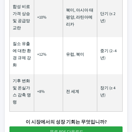
합성 비료
북미, 아시아 태
가격 상승
단기 (≤ 2
+10%
평양, 라틴아메
및 공급망
년)
리카
교란
질소 유출
에 대한 환
중기 (2–4
+12%
유럽, 북미
경 규제 강
년)
화
기후 변화
및 온실가
장기 (≥ 4
+8%
전 세계
스 감축 명
년)
령
이 시장에서의 성장 기회는 무엇입니까?
무료 PDF 다운로드