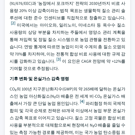
(91/676/EEC)과 '농장에서 포크까지' 전략의 2030년까지 비료 사
용량 20% 이상 감축이라는 법적 목표는 생물학적 질소 관리 솔
루션에 대한 준수 인센티브를 직접적으로 창출하고 있습니다.
[2]
미국에서는 아이오와, 일리노이, 미네소타 등 옥수수 질소
사용량의 상당 부분을 차지하는 주들에서 영양소 관리 계획을
통해 저입력 및 정밀 질소 시스템으로 농업 관행을 전환하고 있
습니다. 연방 통계에 따르면 농업이 미국 수계의 총 질소 오염의
약 70%를 차지하며, 이는 전통적 합성 비료 사용에 대한 규제 감
[3]
시를 강화하고 있습니다.
이 요인은 CAGR 전망에 약 +12%를
기여할 것으로 추정됩니다.
기후 변화 및 온실가스 감축 명령
CO₂의 100년 지구온난화지수(GWP)의 약 265배에 달하는 온실가
스인 농업 아산화질소(N₂O) 배출은 전 세계 비-CO₂ 온실가스 배
[4]
출에서 가장 큰 단일 농업 원인입니다.
파리협정 하의 국제적
합의 및 각국 순제로 전략은 60개국 이상에서 농업 부문 온실가
스 감축 목표로 이어지고 있습니다. 질소 고정 곡물은 합성 비료
사용을 부분적으로 대체함으로써 현장에서 N₂O 배출을 줄일 수
있는 측정 가능한 경로를 제공하며, 이는 국가 농업 탄소중립 프