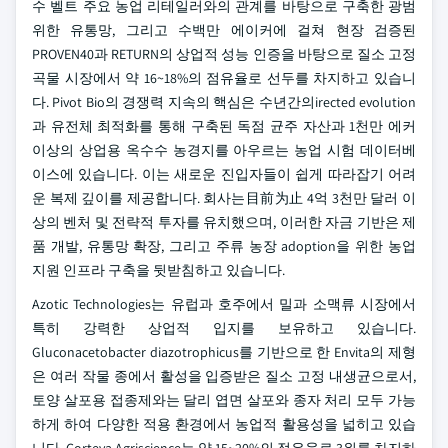
수 벨트 주요 농업 리테일러와의 관계를 바탕으로 구축한 광범
위한 유통망, 그리고 수백만 에이커에 걸쳐 현장 검증된
PROVEN40과 RETURN의 상업적 성능 인증을 바탕으로 질소 고정
곡물 시장에서 약 16~18%의 점유율로 선두를 차지하고 있습니
다. Pivot Bio의 경쟁력 지속의 핵심은 수년간의irected evolution
과 유전체 최적화를 통해 구축된 독점 균주 자산과 1천만 에커
이상의 상업용 옥수수 농경지를 아우르는 농업 시험 데이터베
이스에 있습니다. 이는 새로운 진입자들이 쉽게 따라잡기 어려
운 복제 깊이를 제공합니다. 회사는目前为止 4억 3천만 달러 이
상의 벤처 및 전략적 투자를 유치했으며, 이러한 자금 기반은 제
품 개발, 유통망 확장, 그리고 주류 농장 adoption을 위한 농업
지원 인프라 구축을 뒷받침하고 있습니다.
Azotic Technologies는 유럽과 호주에서 밀과 소맥류 시장에서
특히 강력한 상업적 입지를 보유하고 있습니다.
Gluconacetobacter diazotrophicus를 기반으로 한 Envita의 제형
은 여러 작물 종에서 활성을 입증받은 질소 고정 내생균으로서,
토양 살포용 접종제와는 달리 엽면 살포와 종자 처리 모두 가능
하게 하여 다양한 적용 환경에서 농업적 활용성을 넓히고 있습