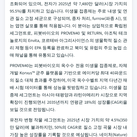
조화되어 있으며, 전자가 2025년 약 7,480만 달러(시장 가치의
95.5%)를 차지하고 있습니다. 미생물 접종제는 주로 내생 및 연
관 질소 고정 세균으로 구성되며, 종자 처리, furrow(파종 시), 또
는 엽면 살포를 통해 적용됩니다. 이 분야는 상업적으로 확립된
세그먼트로, 피봇바이오의 PROVEN40 및 RETURN, 아조틱 테크
놀로지의 Envita, 코르테바 아그리사이언스의 생물학적 질소 관
리 제형 등이 EPA 등록을 완료하고 북미 및 유럽의 주요 농업 소
매 채널을 통해 유통되고 있습니다.
PROVEN40는 피봇바이오의 옥수수 전용 미생물 접종제로, 자체
개발 Korvus™ 균주 플랫폼을 기반으로 에이커당 최대 40파운드
의 질소 대체 효과를 주장하며, 미국 옥수수벨트 지역 다년간 재
배 시험 데이터를 통해 성능을 뒷받침하고 있습니다. 미생물 접
종제 세그먼트는 아시아 태평양과 라틴아메리카 시장으로 지역
확장이 진행되면서 2035년까지 연평균 18%의 성장률(CAGR)을
보일 것으로 전망됩니다.
유전자 변형 작물 세그먼트는 2025년 시장 가치의 약 4.5%(350
만 달러)에 불과하지만, 50%의 CAGR로 질소 고정 곡물 시장 내
가장 높은 성장률을 기록할 것으로 예상됩니다. 네이처(Nature)