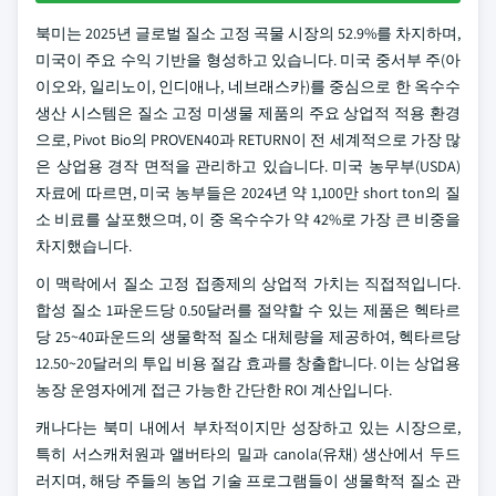
북미는 2025년 글로벌 질소 고정 곡물 시장의 52.9%를 차지하며,
미국이 주요 수익 기반을 형성하고 있습니다. 미국 중서부 주(아
이오와, 일리노이, 인디애나, 네브래스카)를 중심으로 한 옥수수
생산 시스템은 질소 고정 미생물 제품의 주요 상업적 적용 환경
으로, Pivot Bio의 PROVEN40과 RETURN이 전 세계적으로 가장 많
은 상업용 경작 면적을 관리하고 있습니다. 미국 농무부(USDA)
자료에 따르면, 미국 농부들은 2024년 약 1,100만 short ton의 질
소 비료를 살포했으며, 이 중 옥수수가 약 42%로 가장 큰 비중을
차지했습니다.
이 맥락에서 질소 고정 접종제의 상업적 가치는 직접적입니다.
합성 질소 1파운드당 0.50달러를 절약할 수 있는 제품은 헥타르
당 25~40파운드의 생물학적 질소 대체량을 제공하여, 헥타르당
12.50~20달러의 투입 비용 절감 효과를 창출합니다. 이는 상업용
농장 운영자에게 접근 가능한 간단한 ROI 계산입니다.
캐나다는 북미 내에서 부차적이지만 성장하고 있는 시장으로,
특히 서스캐처원과 앨버타의 밀과 canola(유채) 생산에서 두드
러지며, 해당 주들의 농업 기술 프로그램들이 생물학적 질소 관