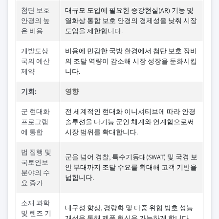
첨단 보호
대규모 도입에 필요한 증강현실(AR) 기능 및
안경의 높
열화상 통합 보호 안경의 경제성을 낮춰 시장
은 비용
도입을 제한합니다.
개발도상
비용에 민감한 국방 환경에서 첨단 보호 장비
국의 예산
의 조달 역량이 감소해 시장 성장을 둔화시킵
제약
니다.
기회:
영향
군 현대화
전 세계적인 현대화 이니셔티브에 따라 안경
프로그램
솔루션을 다기능 군인 체계와 연계함으로써
에 통합
시장 범위를 확대합니다.
법 집행 및
군을 넘어 경찰, 특수기동대(SWAT) 및 국경 보
국토안보
안 부대까지 조달 수요를 확대해 고객 기반을
분야의 수
넓힙니다.
요 증가
소재 과학
내구성 향상, 경량화 및 다중 위협 방호 성능
및 렌즈 기
개선을 통해 제품 혁신을 가능하게 합니다.