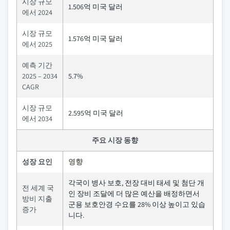
시장 규모
1.506억 미국 달러
에서 2024
시장 규모
1.576억 미국 달러
에서 2025
예측 기간
2025 – 2034
5.7%
CAGR
시장 규모
2.595억 미국 달러
에서 2034
주요 시장 동향
성장 요인
영향
각국이 병사 보호, 전장 대비 태세 및 첨단 개
전 세계 국
인 장비 조달에 더 많은 예산을 배정하면서
방비 지출
군용 보호안경 수요를 28% 이상 높이고 있습
증가
니다.