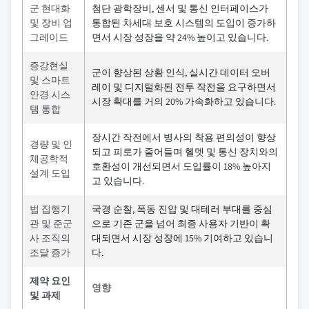
군 현대화
첨단 광학장비, 센서 및 통신 인터페이스가
및 장비 업
통합된 차세대 보호 시스템의 도입이 증가하
그레이드
면서 시장 성장을 약 24% 높이고 있습니다.
증강현실
군이 향상된 상황 인식, 실시간 데이터 오버
및 스마트
레이 및 디지털화된 전투 작전을 요구하면서
안경 시스
시장 확대를 거의 20% 가속화하고 있습니다.
템 통합
장시간 작전에서 병사의 착용 편의성이 향상
경량 및 인
되고 피로가 줄어들며 헬멧 및 통신 장치와의
체공학적
호환성이 개선되면서 도입률이 18% 높아지
설계 도입
고 있습니다.
법 집행기
국경 순찰, 폭동 진압 및 대테러 부대를 중심
관 및 준군
으로 기존 군을 넘어 최종 사용자 기반이 확
사 조직의
대되면서 시장 성장에 15% 기여하고 있습니
조달 증가
다.
제약 요인
영향
및 과제