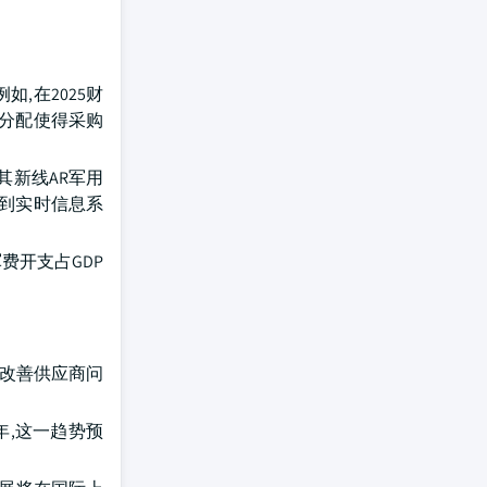
,在2025财
种分配使得采购
为其新线AR军用
起到实时信息系
军费开支占GDP
一改善供应商问
年,这一趋势预