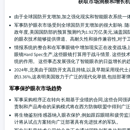
获取市场洞察和增长
由于全球国防开支增加,加之强化现实和智能眼衣系统一
军事防护眼衣市场受到全球国防开支增加的很大影响. 随着
政年度,美国国防部的预算预测约为1.92万亿美元,涵
的眼衣技术能够提供弹道、高耐久性和操作兼容性,对于
情报系统的整合和在军事眼镜中增加现实正在改变战场上沟通和了解
眼镜Hard Spec生产,这些眼镜打算用于战斗情景. 
统的作用。 这些事态发展强化了智能眼衣的日益增长的
2024年,北美由于国防开支高且持续,以及早期采用现代士兵
的3.36%,这表明美国致力于广泛的现代化举措,包括部署
军事保护眼衣市场趋势
军事采购程序正在转向长期基于业绩的合同,这些合同强调
责制和产品寿命的采购模式将在西方防御联盟中得到广泛
将生物鉴别传感器纳入眼衣保护,例如跟踪眼睛和疲劳监测
计将从试点方案转向广泛部署具有先进技术的军队。