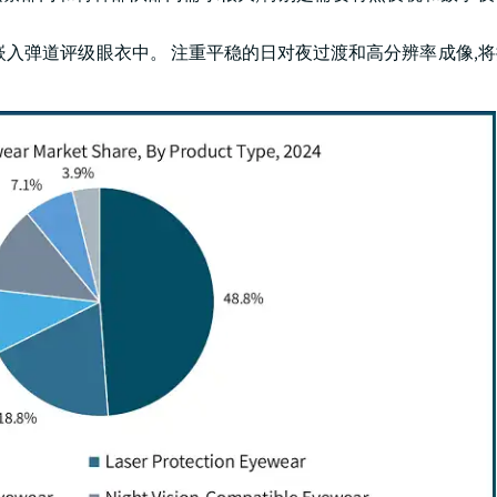
嵌入弹道评级眼衣中。 注重平稳的日对夜过渡和高分辨率成像,