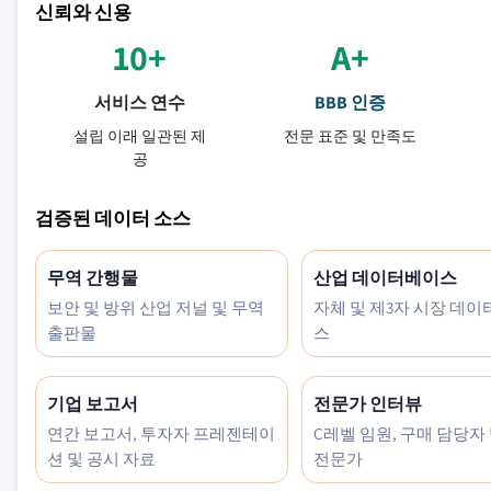
신뢰와 신용
10+
A+
서비스 연수
BBB 인증
설립 이래 일관된 제
전문 표준 및 만족도
공
검증된 데이터 소스
무역 간행물
산업 데이터베이스
보안 및 방위 산업 저널 및 무역
자체 및 제3자 시장 데
출판물
스
기업 보고서
전문가 인터뷰
연간 보고서, 투자자 프레젠테이
C레벨 임원, 구매 담당자
션 및 공시 자료
전문가