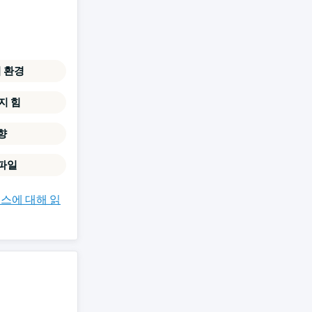
치 환경
지 힘
향
파일
스에 대해 읽