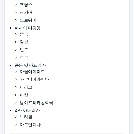
프랑스
러시아
노르웨이
아시아 태평양
중국
일본
인도
호주
중동 및 아프리카
아랍에미리트
사우디아라비아
이라크
이란
남아프리카공화국
라틴아메리카
브라질
아르헨티나