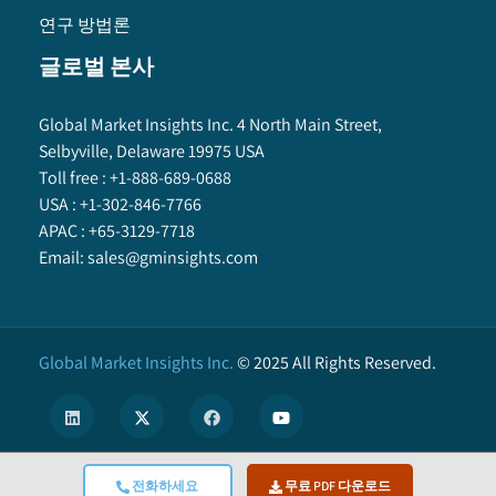
연구 방법론
글로벌 본사
Global Market Insights Inc. 4 North Main Street,
Selbyville, Delaware 19975 USA
Toll free :
+1-888-689-0688
USA :
+1-302-846-7766
APAC :
+65-3129-7718
Email:
sales@gminsights.com
Global Market Insights Inc.
©
2025
All Rights Reserved.
전화하세요
무료 PDF 다운로드
X
We use cookies to enhance user experience. (
Privacy Policy
)