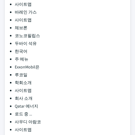
사이트맵
바레인 가스
사이트맵
체브론
코노코필립스
두바이 석유
한국어
주 메뉴
ExxonMobil은
루코일
학회소개
사이트맵
회사 소개
Qatar 에너지
로드 중 ...
사우디 아람코
사이트맵