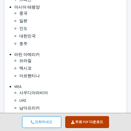
아시아 태평양
중국
일본
인도
대한민국
호주
라틴 아메리카
브라질
멕시코
아르헨티나
MEA
사우디아라비아
UAE
남아프리카
저자:
Avinash Singh , Amit Patil
전화하세요
무료 PDF 다운로드