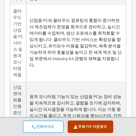
클라
우드
산업용 PC와 클라우드 컴퓨팅의 통합이 증가하면
기반
서 제조업체가 운영을 원격으로 관리하고, 실시간
산업
데이터를 수집하며, 생산 프로세스를 최적화할 수
용 PC
있게 됩니다. 클라우드 기반 서비스는 확장성을 향
서비
상시키고, 유지보수 비용을 절감하며, 예측 분석을
스 및
가능하게 하여 효율성을 높이고 전 세계 제조 및 산
원격
업 부문에서 Industry 4.0 관행의 채택을 지원합니
모니
다.
터링
제품.
산업
현대
원격 모니터링 기능이 있는 산업용 PC는 장비 성능
화를
을 지속적으로 감시하고, 결함을 조기에 감지하며,
진행
실시간 의사결정을 가능하게 합니다. 이는 가동 중
중인
지 시간을 줄이고, 운영 신뢰성을 향상시키며, 안전
신흥
성을 높입니다. 어디서나 운영을 모니터링할 수 있
시장
전화하세요
무료 PDF 다운로드
는 능력은 지리적으로 분산된 시설을 보유한 산업
에서
에 특히 가치가 있으며, 고급 산업용 PC 솔루션에