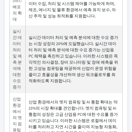
(IIoT)
이터 수집, 처리 및 시스템 제어를 가능하게 하며,
배포
제조, 에너지 및 물류 환경에서 예측 유지 보수, 자
의 확
산 추적 및 성능 최적화를 지원합니다.
대
실시
간 데
실시간 데이터 처리 및 예측 분석에 대한 수요 증가
이터
는 시장 성장의 20%에 도달했습니다. 실시간 데이
처리
터 처리 및 예측 분석에 대한 수요 증가는 산업용
및 예
PC 채택을 촉진하고 있습니다. 이러한 시스템은 즉
측 분
각적인 의사결정, 장비 모니터링 및 장애 예측을 위
석에
한 고성능 컴퓨팅을 제공하여 산업이 운영 위험을
대한
줄이고 효율성을 개선하며 생산 워크플로우를 최
수요
적화하도록 지원합니다.
증가
산업
산업 환경에서의 엣지 컴퓨팅 및 AI 통합 확대는 약
환경
15%의 시장 확대를 견인합니다. 엣지 컴퓨팅 및 AI
에서
통합의 성장은 고급 산업용 PC에 대한 수요를 증가
의 엣
시키고 있습니다. 이러한 시스템은 로컬에서 데이
지 컴
터를 처리하고 지연 시간을 줄이며 지능형 자동화,
퓨팅