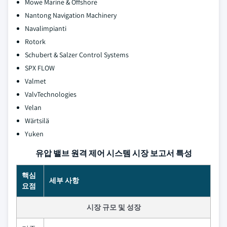
Mowe Marine & Offshore
Nantong Navigation Machinery
Navalimpianti
Rotork
Schubert & Salzer Control Systems
SPX FLOW
Valmet
ValvTechnologies
Velan
Wärtsilä
Yuken
유압 밸브 원격 제어 시스템 시장 보고서 특성
핵심
세부 사항
요점
시장 규모 및 성장