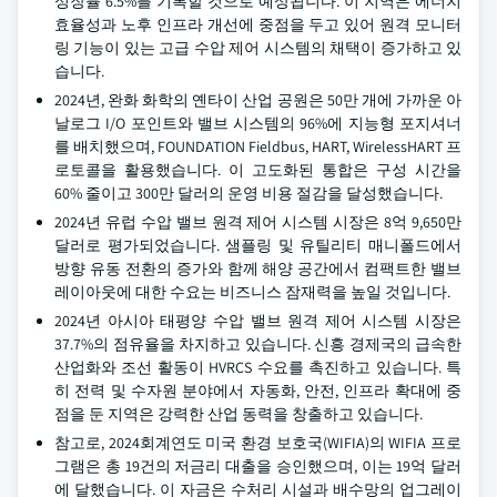
성장률 6.5%를 기록할 것으로 예상됩니다. 이 지역은 에너지
효율성과 노후 인프라 개선에 중점을 두고 있어 원격 모니터
링 기능이 있는 고급 수압 제어 시스템의 채택이 증가하고 있
습니다.
2024년, 완화 화학의 옌타이 산업 공원은 50만 개에 가까운 아
날로그 I/O 포인트와 밸브 시스템의 96%에 지능형 포지셔너
를 배치했으며, FOUNDATION Fieldbus, HART, WirelessHART 프
로토콜을 활용했습니다. 이 고도화된 통합은 구성 시간을
60% 줄이고 300만 달러의 운영 비용 절감을 달성했습니다.
2024년 유럽 수압 밸브 원격 제어 시스템 시장은 8억 9,650만
달러로 평가되었습니다. 샘플링 및 유틸리티 매니폴드에서
방향 유동 전환의 증가와 함께 해양 공간에서 컴팩트한 밸브
레이아웃에 대한 수요는 비즈니스 잠재력을 높일 것입니다.
2024년 아시아 태평양 수압 밸브 원격 제어 시스템 시장은
37.7%의 점유율을 차지하고 있습니다. 신흥 경제국의 급속한
산업화와 조선 활동이 HVRCS 수요를 촉진하고 있습니다. 특
히 전력 및 수자원 분야에서 자동화, 안전, 인프라 확대에 중
점을 둔 지역은 강력한 산업 동력을 창출하고 있습니다.
참고로, 2024회계연도 미국 환경 보호국(WIFIA)의 WIFIA 프로
그램은 총 19건의 저금리 대출을 승인했으며, 이는 19억 달러
에 달했습니다. 이 자금은 수처리 시설과 배수망의 업그레이