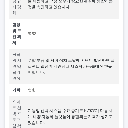
경 규
를 위험하고 규정 준수에 중요한 환경에 통합하는
제 강
것을 촉진하고 있습니다.
화
함정
및 도
영향
전 과
제
공급
망 지
수압 부품 및 제어 장치 조달에 지연이 발생하면 프
연 및
로젝트 일정이 지연되고 시스템 가동률에 영향을
납기
미칩니다.
연장
기회:
영향
스마
트 선
지능형 선박 시스템 수요 증가로 HVRCS가 다음 세
박 프
대 해양 자동화 플랫폼에 통합되는 기회가 생기고
로그
있습니다.
램 확