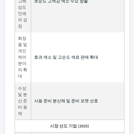
고해
초순도 고색강 색소 수요 창출
상도
인쇄
의 성
장
화장
품 및
개인
케어
효과 색소 및 고순도 색료 판매 확대
분야
의 확
대
수성
및 분
산 준
사용 준비 분산체 및 준비 포맷 선호
비 용
제
시장 선도 기업 (2025)