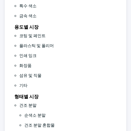
특수 색소
금속 색소
용도별 시장
코팅 및 페인트
플라스틱 및 폴리머
인쇄 잉크
화장품
섬유 및 직물
기타
형태별 시장
건조 분말
순색소 분말
건조 분말 혼합물