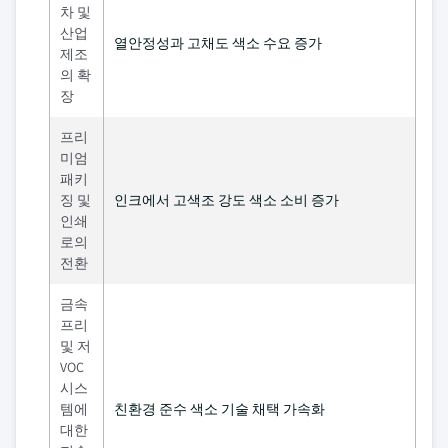
차 및
산업
열안정성과 고채도 색소 수요 증가
제조
의 확
장
프리
미엄
패키
징 및
인크에서 고색조 강도 색소 소비 증가
인쇄
로의
전환
금속
프리
및 저
VOC
시스
템에
친환경 준수 색소 기술 채택 가속화
대한