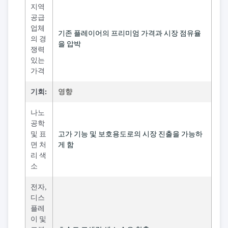
지역
공급
업체
기존 플레이어의 프리미엄 가격과 시장 점유율
의 경
을 압박
쟁력
있는
가격
기회:
영향
나노
공학
및 표
고가 기능 및 보호용도로의 시장 진출을 가능하
면 처
게 함
리 색
소
전자,
디스
플레
이 및