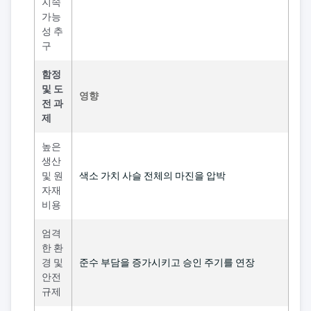
지속
가능
성 추
구
함정
및 도
영향
전 과
제
높은
생산
및 원
색소 가치 사슬 전체의 마진을 압박
자재
비용
엄격
한 환
경 및
준수 부담을 증가시키고 승인 주기를 연장
안전
규제