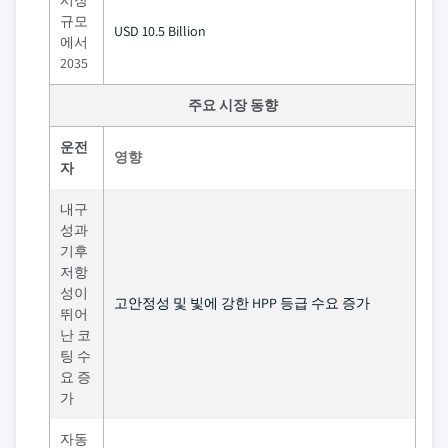
규모
USD 10.5 Billion
에서
2035
주요 시장 동향
운전
영향
자
내구
성과
기후
저항
성이
고안정성 및 빛에 강한 HPP 등급 수요 증가
뛰어
난 코
팅 수
요 증
가
자동