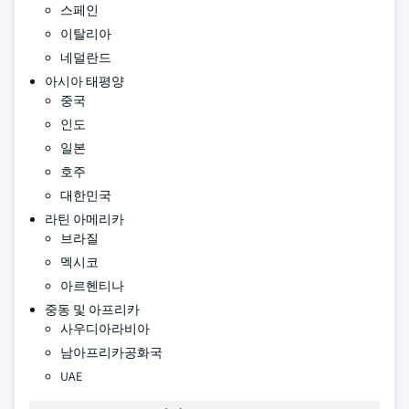
스페인
이탈리아
네덜란드
아시아 태평양
중국
인도
일본
호주
대한민국
라틴 아메리카
브라질
멕시코
아르헨티나
중동 및 아프리카
사우디아라비아
남아프리카공화국
UAE