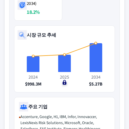
2034)
18.2%
시장 규모 추세
2024
2025
2034
$998.3M
$0
$5.27B
주요 기업
Accenture, Google, H1, IBM, Infor, Innovaccer,
LexisNexis Risk Solutions, Microsoft, Oracle,
Salesforce, SAS Institute, Siemens Healthineers,