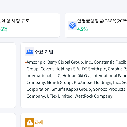
4년 예상 시장 규모
연평균성장률(CAGR)(2025~
076억
4.5%
주요 기업
Amcor plc, Berry Global Group, Inc., Constantia Flexib
Group, Coveris Holdings S.A., DS Smith plc, Graphic 
International, LLC, Huhtamäki Oyj, International Pape
Company, Mondi Group, ProAmpac Holdings, Inc., Sea
Corporation, Smurfit Kappa Group, Sonoco Products
Company, UFlex Limited, WestRock Company
과제