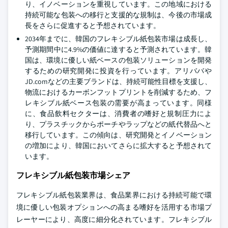
り、イノベーションを重視しています。この地域における
持続可能な包装への移行と支援的な規制は、今後の市場成
長をさらに促進すると予想されています。
2034年までに、韓国のフレキシブル紙包装市場は成長し、
予測期間中に4.9%の価値に達すると予測されています。韓
国は、環境に優しい紙ベースの包装ソリューションを開発
するための研究開発に投資を行っています。アリババや
JD.comなどの主要ブランドは、持続可能性目標を支援し、
物流におけるカーボンフットプリントを削減するため、フ
レキシブル紙ベース包装の需要が高まっています。同様
に、食品飲料セクターは、消費者の嗜好と規制圧力によ
り、プラスチックからポーチやラップなどの紙代替品へと
移行しています。この傾向は、研究開発とイノベーション
の増加により、韓国においてさらに拡大すると予想されて
います。
フレキシブル紙包装市場シェア
フレキシブル紙包装業界は、食品業界における持続可能で環
境に優しい包装オプションへの高まる嗜好を活用する市場プ
レーヤーにより、高度に細分化されています。フレキシブル