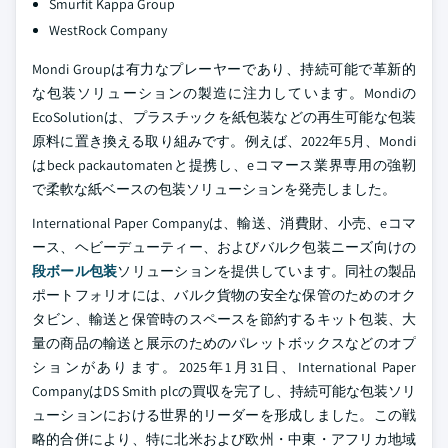
Smurfit Kappa Group
WestRock Company
Mondi Groupは有力なプレーヤーであり、持続可能で革新的
な包装ソリューションの製造に注力しています。Mondiの
EcoSolutionは、プラスチックを紙包装などの再生可能な包装
原料に置き換える取り組みです。例えば、2022年5月、Mondi
はbeck packautomatenと提携し、eコマース業界専用の強靭
で柔軟な紙ベースの包装ソリューションを発売しました。
International Paper Companyは、輸送、消費財、小売、eコマ
ース、ヘビーデューティー、およびバルク包装ニーズ向けの
段ボール包装
ソリューションを提供しています。同社の製品
ポートフォリオには、バルク貨物の安全な保管のためのオク
タビン、輸送と保管時のスペースを節約するキット包装、大
量の商品の輸送と展示のためのパレットボックスなどのオプ
ションがあります。2025年1月31日、International Paper
CompanyはDS Smith plcの買収を完了し、持続可能な包装ソリ
ューションにおける世界的リーダーを形成しました。この戦
略的合併により、特に北米および欧州・中東・アフリカ地域