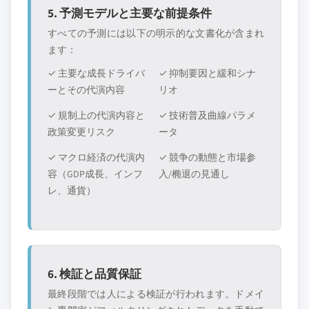
5. 予測モデルと主要な前提条件
すべての予測には以下の明示的な文書化が含まれ
ます：
✓ 主要な成長ドライバ
✓ 抑制要因と緩和シナ
ーとその代演内容
リオ
✓ 規制上の代演内容と
✓ 技術普及曲線パラメ
政策変更リスク
ータ
✓ マクロ経済の代演内
✓ 競争の動態と市場参
容（GDP成長、インフ
入/椭退の見通し
レ、通貨）
6. 検証と品質保証
最終段階では人による検証が行われます。ドメイ