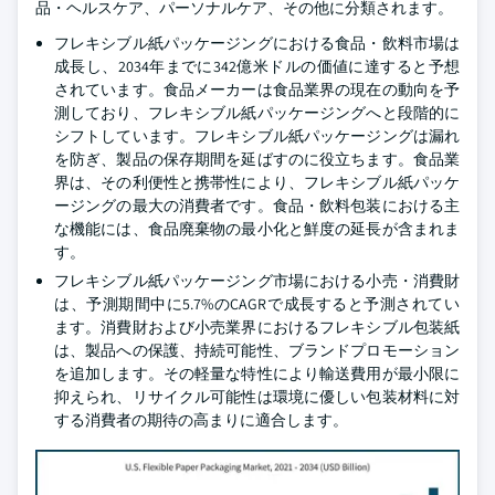
品・ヘルスケア、パーソナルケア、その他に分類されます。
フレキシブル紙パッケージングにおける食品・飲料市場は
成長し、2034年までに342億米ドルの価値に達すると予想
されています。食品メーカーは食品業界の現在の動向を予
測しており、フレキシブル紙パッケージングへと段階的に
シフトしています。フレキシブル紙パッケージングは漏れ
を防ぎ、製品の保存期間を延ばすのに役立ちます。食品業
界は、その利便性と携帯性により、フレキシブル紙パッケ
ージングの最大の消費者です。食品・飲料包装における主
な機能には、食品廃棄物の最小化と鮮度の延長が含まれま
す。
フレキシブル紙パッケージング市場における小売・消費財
は、予測期間中に5.7%のCAGRで成長すると予測されてい
ます。消費財および小売業界におけるフレキシブル包装紙
は、製品への保護、持続可能性、ブランドプロモーション
を追加します。その軽量な特性により輸送費用が最小限に
抑えられ、リサイクル可能性は環境に優しい包装材料に対
する消費者の期待の高まりに適合します。