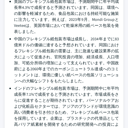
英国のフレキシブル紙包装市場は、予測期間中に年平均成
長率4.3%で成長すると予測されています。同国は、環境へ
の影響を軽減するため、食品包装における持続可能な施策
に注力しています。例えば、2023年9月、Mondi Groupと
Veeteeは、英国市場において乾燥米用の紙ベース包装を発
表しました。
中国のフレキシブル紙包装市場は成長し、2034年までに83
億米ドルの価値に達すると予想されています。同国におけ
るフレキシブル紙包装の需要は、主に急速な建設業界の拡
大によって促進され、官民投資の増加、経済成長、人口増
加、可処分所得の増加によって支えられています。中国政
府による2060年までのカーボンニュートラル達成へのコミ
ットメントは、環境に優しい紙ベースの包装ソリューショ
ンへの大幅なシフトをもたらしました。
インドのフレキシブル紙包装市場は、予測期間中に年平均
成長率7.1%で成長すると予測されています。市場成長をさ
らに促進することが期待されています。パーソナルケアお
よび化粧品セクターでは、アジアのブランドが環境意識の
高い消費者を引き付けるため、フレキシブル紙ベース包装
を採用しています。企業は、プラスチックの代替品として
高バリア紙素材を開発するための研究開発への投資によ