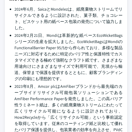
2024年6月、SaicaとMondelezは、紙廃棄物ストリームでリ
サイクルできるように設計された、菓子類、チョコレー
ト、ビスケット用の紙ベース包装の発売について協力しま
した。
2024年2月21日、Mondiは革新的な紙ベースEcoWicketBags
シリーズの生産を拡大しました。EcoWicketBagsはMondiの
FunctionalBarrier Paper 95/5から作られており、多様な製品
ニーズに対応するために特定のバリア性と保護特性でカス
タマイズできる極めて強靭なクラフト紙です。さまざまな
用途向けにさまざまなサイズで利用可能で、充填から輸
送、保管まで保護を提供するとともに、顧客ブランディン
グの印刷にも理想的です。
2023年8月、Amcor plcはAmFiberブランドから最先端のカ
ーブサイドリサイクル可能包装ソリューションである
AmFiber Performance Paperを発売しました。この高バリア
性ラミネート紙は、多くの紙廃棄物ストリームにわたって
広くリサイクル可能になるように設計されており、
How2Recycleから「広くリサイクル可能」という事前認定
を取得しています。従来のコーティング紙と比較して優れ
たバリア保護を提供し、包装業者の効率を向上させ、PVdC