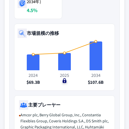
2034年)
4.5%
市場規模の推移
2024
2025
2034
$69.3B
$0
$107.6B
主要プレーヤー
Amcor plc, Berry Global Group, Inc., Constantia
Flexibles Group, Coveris Holdings S.A., DS Smith plc,
Graphic Packaging International, LLC, Huhtamäki