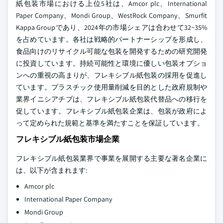
紙包装市場における上位5社は、Amcor plc、International
Paper Company、Mondi Group、WestRock Company、Smurfit
Kappa Groupであり、2024年の市場シェアは合わせて32~35%
を占めています。各社は戦略的パートナーシップを形成し、
食品向けのリサイクル可能な包装を開発するための研究開発
に投資しています。持続可能性と環境に優しい包装オプショ
ンへの重視の高まりが、フレキシブル紙包装の採用を促進し
ています。プラスチック使用量削減を目的とした政府規制や
業界イニシアチブは、フレキシブル紙包装代替品への移行を
促しています。フレキシブル紙包装企業は、包装が政府によ
って定められた規範と基準を満たすことを保証しています。
フレキシブル紙包装市場企業
フレキシブル紙包装業界で事業を展開する主要な著名企業に
は、以下が含まれます:
Amcor plc
International Paper Company
Mondi Group