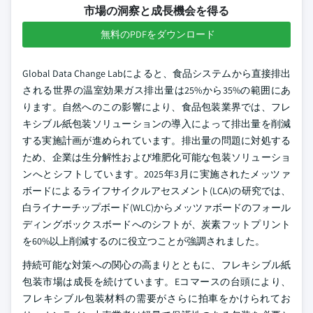
市場の洞察と成長機会を得る
無料のPDFをダウンロード
Global Data Change Labによると、食品システムから直接排出
される世界の温室効果ガス排出量は25%から35%の範囲にあ
ります。自然へのこの影響により、食品包装業界では、フレ
キシブル紙包装ソリューションの導入によって排出量を削減
する実施計画が進められています。排出量の問題に対処する
ため、企業は生分解性および堆肥化可能な包装ソリューショ
ンへとシフトしています。2025年3月に実施されたメッツァ
ボードによるライフサイクルアセスメント(LCA)の研究では、
白ライナーチップボード(WLC)からメッツァボードのフォール
ディングボックスボードへのシフトが、炭素フットプリント
を60%以上削減するのに役立つことが強調されました。
持続可能な対策への関心の高まりとともに、フレキシブル紙
包装市場は成長を続けています。Eコマースの台頭により、
フレキシブル包装材料の需要がさらに拍車をかけられてお