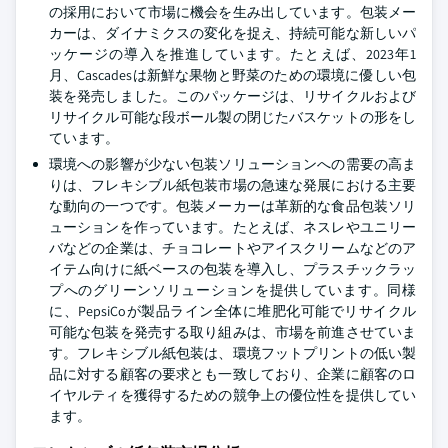
の採用において市場に機会を生み出しています。包装メー
カーは、ダイナミクスの変化を捉え、持続可能な新しいパ
ッケージの導入を推進しています。たとえば、2023年1
月、Cascadesは新鮮な果物と野菜のための環境に優しい包
装を発売しました。このパッケージは、リサイクルおよび
リサイクル可能な段ボール製の閉じたバスケットの形をし
ています。
環境への影響が少ない包装ソリューションへの需要の高ま
りは、フレキシブル紙包装市場の急速な発展における主要
な動向の一つです。包装メーカーは革新的な食品包装ソリ
ューションを作っています。たとえば、ネスレやユニリー
バなどの企業は、チョコレートやアイスクリームなどのア
イテム向けに紙ベースの包装を導入し、プラスチックラッ
プへのグリーンソリューションを提供しています。同様
に、PepsiCoが製品ライン全体に堆肥化可能でリサイクル
可能な包装を発売する取り組みは、市場を前進させていま
す。フレキシブル紙包装は、環境フットプリントの低い製
品に対する顧客の要求とも一致しており、企業に顧客のロ
イヤルティを獲得するための競争上の優位性を提供してい
ます。