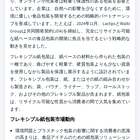
り、オンライン小売業者は軽量で保護性のある包装を必要と
しています。企業は、自然への影響を少なくするために、環
境に優しい食品包装を開発するための戦略的パートナーシッ
プを形成しています。たとえば、2024年11月、LactipsとWalki
Groupは共同開発契約(JDA)を締結し、完全にリサイクル可能
な紙ベースの食品包装の開発に焦点を当てるという戦略的な
動きを見せました。
フレキシブル紙包装は、紙ベースの材料から作られた包装の
一種であり、曲げやすく軽量で、硬質包装よりも少ない資源
を使用しながら製品を保護し展示するように設計されていま
す。フレキシブル包装は、紙、またはその紙の組み合わせか
ら製造され、袋、パウチ、ライナー、ラップ、ロールストッ
ク、およびその他のフレキシブル製品が含まれます。紙包装
は、リサイクル可能な性質から消費者の間で人気を集めてい
ます。
フレキシブル紙包装市場動向
環境問題とプラスチック包装の影響に関する消費者の意識
の高まりは、食品アイテムのための紙包装ソリューション