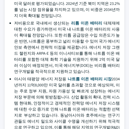
미국 달러로 평가되었습니다. 2024년 기준 북미 지역은 23.2%
를 넘는 시장 점유율을 차지하고 있으며, 이 비중은 2034년까
지 더욱 확대될 전망입니다.
저비용으로 국내에서 생산되는
리튬 이온 배터리
대체재에
대한 수요가 증가하면서 미국 내 나트륨 이온 배터리의 사용
이 확대될 전망입니다. 또한 리튬 공급망은 수입 의존도가 높
은 반면, 나트륨은 풍부하고 널리 이용할 수 있어 국가 에너지
안보 측면에서 전략적 이점을 제공합니다. 에너지 저장 그랜
드 챌린지와 ARPA-E 등의 이니셔티브를 통해 나트륨 이온 배
터리를 포함한 대체 화학 기술을 지원하기 위해 2억 미국 달
러 이상이 배정되면서, 미국 에너지부(DOE)는 비리튬 배터리
연구개발을 적극적으로 지원하고 있습니다.
아시아 태평양 에너지 저장용
나트륨 이온 배터리 시장
2034
년까지 11억8,000만 미국 달러를 초과할 것으로 예상되며, 이
는 주로 정부 지원, 자원 가용성 및 빠르게 성장하는 에너지
저장 부문에 의해 뒷받침됩니다. 산업 활동의 확대, 전력 시스
템 현대화, 안정적이고 경제적인 전력망 에너지 저장 시스템
에 대한 수요 증가로 인해 나트륨 이온 배터리는 적합한 선택
지로 부상하고 있습니다. 동남아시아와 호주에서는 연구기
관들도 에너지 밀도와 사이클 수명을 개선하기 위해 적극적
으로 연구하고 있으며, 이를 통해 해당 지역의 연구개발(R&D)