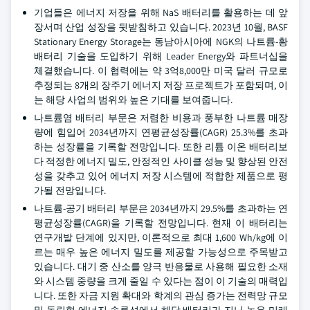
기업들은 에너지 저장을 위해 NaS 배터리를 활용하는 데 앞
장서며 산업 성장을 뒷받침하고 있습니다. 2023년 10월, BASF
Stationary Energy Storage는 동남아시아에 NGK의 나트륨-황
배터리 기술을 도입하기 위해 Leader Energy와 파트너십을
체결했습니다. 이 협력에는 약 3억8,000만 미국 달러 규모로
추정되는 8개의 장주기 에너지 저장 프로젝트가 포함되며, 이
는 해당 사업의 범위와 높은 기대를 보여줍니다.
나트륨염 배터리 부문은 저렴한 비용과 풍부한 나트륨 매장
량에 힘입어 2034년까지 연평균성장률(CAGR) 25.3%를 초과
하는 성장률을 기록할 전망입니다. 또한 리튬 이온 배터리보
다 적정한 에너지 밀도, 안정적인 사이클 성능 및 향상된 안전
성을 갖추고 있어 에너지 저장 시스템에 적합한 제품으로 평
가될 전망입니다.
나트륨-공기 배터리 부문은 2034년까지 29.5%를 초과하는 연
평균성장률(CAGR)을 기록할 전망입니다. 현재 이 배터리는
연구개발 단계에 있지만, 이론적으로 최대 1,600 Wh/kg에 이
르는 매우 높은 에너지 밀도를 제공할 가능성으로 주목받고
있습니다. 대기 중 산소를 양극 반응물로 사용해 필요한 소재
와 시스템 중량을 크게 줄일 수 있다는 점이 이 기술의 매력입
니다. 또한 자금 지원 확대와 학계의 관심 증가는 전력망 규모