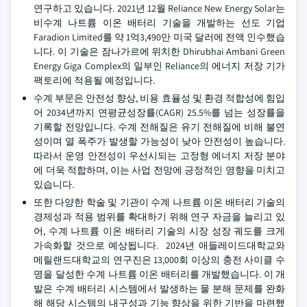
연구하고 있습니다. 2021년 12월 Reliance New Energy Solar는
비수계 나트륨 이온 배터리 기술을 개발하는 선도 기업
Faradion Limited를 약 1억3,490만 미국 달러에 전액 인수했습
니다. 이 기술은 잠나가르에 위치한 Dhirubhai Ambani Green
Energy Giga Complex의 일부인 Reliance의 에너지 저장 기가
팩토리에 적용될 예정입니다.
수계 부문은 안전성 향상, 비용 효율성 및 환경 적합성에 힘입
어 2034년까지 연평균성장률(CAGR) 25.5%를 넘는 성장률을
기록할 전망입니다. 수계 전해질은 유기 전해질에 비해 불연
성이며 열 폭주가 발생할 가능성이 낮아 안전성이 높습니다.
따라서 운영 안전성이 우선시되는 고정형 에너지 저장 분야
에 더욱 적합하며, 이는 사업 전망에 긍정적인 영향을 미치고
있습니다.
또한 다양한 학술 및 기관이 수계 나트륨 이온 배터리 기술의
경제성과 적용 범위를 확대하기 위해 연구 자금을 늘리고 있
어, 수계 나트륨 이온 배터리 기술의 시장 성장 궤도를 크게
가속화할 것으로 예상됩니다. 2024년 애들레이드대학교와
메릴랜드대학교의 연구진은 13,000회 이상의 충전 사이클 수
명을 달성한 수계 나트륨 이온 배터리를 개발했습니다. 이 개
발은 수계 배터리 시스템에서 발생하는 물 분해 문제를 완화
해 해당 시스템의 내구성과 기능 향상을 위한 기반을 마련했