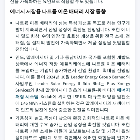
신을 가속화하는 요인으로 작용할 수도 있습니다.
에너지 저장용 나트륨 이온 배터리 시장 동향
나트륨 이온 배터리의 성능 특성 개선을 목표로 하는 연구개
발이 지속되면서 산업 성장이 촉진될 전망입니다. 또한 에너
지 밀도 향상, 수명 연장 및 효율성 개선을 위한 전극 소재, 전
해질, 셀 설계의 발전이 가속화되면서 제품 성장을 뒷받침할
전망입니다.
인도, 말레이시아 및 기타 동남아시아 국가를 포함한 개발도
상국에서 에너지 저장 애플리케이션에 나트륨 이온 배터리
를 도입하는 기업이 증가하면서 산업 환경이 확대될 전망입
니다. 예를 들어 2024년 10월 Leader Energy Group Berhad의
사업부인 Leader Solar Energy II Sdn Bhd는 Plus Xnergy
Services와 함께 말레이시아 최초의 나트륨-황 배터리
에너지
저장 시스템
. Kedah에 위치한 LSE II의 대규모 태양광 발전소
에 1.45 MWh 시스템을 설치하는 것은 말레이시아의 재생에너
지 인프라 발전에 있어 중요한 진전을 의미합니다.
가용성이 높고 독성이 낮으며 환경 친화적인 나트륨 이온 배
터리에 대한 수요 증가는 산업 성장을 촉진할 것입니다. 또한
나트륨 기반 소재는 리튬과 코발트보다 조달 및 가공이 훨씬
용이하므로 생태계 보호 측면에서 이러한 화합물의 인기가