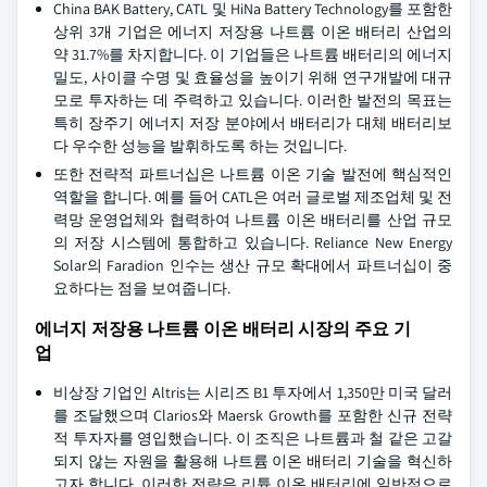
China BAK Battery, CATL 및 HiNa Battery Technology를 포함한
상위 3개 기업은 에너지 저장용 나트륨 이온 배터리 산업의
약 31.7%를 차지합니다. 이 기업들은 나트륨 배터리의 에너지
밀도, 사이클 수명 및 효율성을 높이기 위해 연구개발에 대규
모로 투자하는 데 주력하고 있습니다. 이러한 발전의 목표는
특히 장주기 에너지 저장 분야에서 배터리가 대체 배터리보
다 우수한 성능을 발휘하도록 하는 것입니다.
또한 전략적 파트너십은 나트륨 이온 기술 발전에 핵심적인
역할을 합니다. 예를 들어 CATL은 여러 글로벌 제조업체 및 전
력망 운영업체와 협력하여 나트륨 이온 배터리를 산업 규모
의 저장 시스템에 통합하고 있습니다. Reliance New Energy
Solar의 Faradion 인수는 생산 규모 확대에서 파트너십이 중
요하다는 점을 보여줍니다.
에너지 저장용 나트륨 이온 배터리 시장의 주요 기
업
비상장 기업인 Altris는 시리즈 B1 투자에서 1,350만 미국 달러
를 조달했으며 Clarios와 Maersk Growth를 포함한 신규 전략
적 투자자를 영입했습니다. 이 조직은 나트륨과 철 같은 고갈
되지 않는 자원을 활용해 나트륨 이온 배터리 기술을 혁신하
고자 합니다. 이러한 전략은 리튬 이온 배터리에 일반적으로