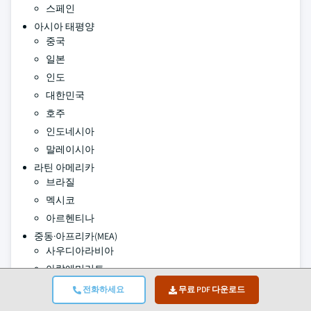
스페인
아시아 태평양
중국
일본
인도
대한민국
호주
인도네시아
말레이시아
라틴 아메리카
브라질
멕시코
아르헨티나
중동·아프리카(MEA)
사우디아라비아
아랍에미리트
남아프리카공화국
전화하세요
무료 PDF 다운로드