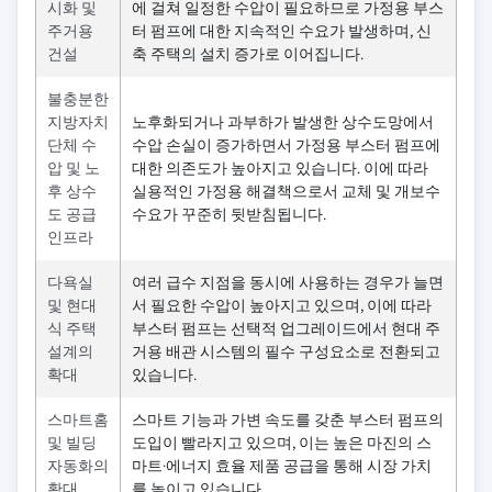
시화 및
에 걸쳐 일정한 수압이 필요하므로 가정용 부스
주거용
터 펌프에 대한 지속적인 수요가 발생하며, 신
건설
축 주택의 설치 증가로 이어집니다.
불충분한
지방자치
노후화되거나 과부하가 발생한 상수도망에서
단체 수
수압 손실이 증가하면서 가정용 부스터 펌프에
압 및 노
대한 의존도가 높아지고 있습니다. 이에 따라
후 상수
실용적인 가정용 해결책으로서 교체 및 개보수
도 공급
수요가 꾸준히 뒷받침됩니다.
인프라
다욕실
여러 급수 지점을 동시에 사용하는 경우가 늘면
및 현대
서 필요한 수압이 높아지고 있으며, 이에 따라
식 주택
부스터 펌프는 선택적 업그레이드에서 현대 주
설계의
거용 배관 시스템의 필수 구성요소로 전환되고
확대
있습니다.
스마트홈
스마트 기능과 가변 속도를 갖춘 부스터 펌프의
및 빌딩
도입이 빨라지고 있으며, 이는 높은 마진의 스
자동화의
마트·에너지 효율 제품 공급을 통해 시장 가치
확대
를 높이고 있습니다.