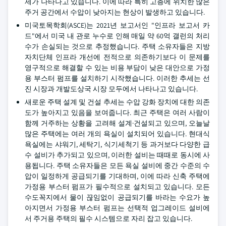
제가 나타나고 있습니다. 이에 따라 특히 고층에 위치한 많은
주거 공간에서 수압이 낮아지는 현상이 발생하고 있습니다.
미국토목학회(ASCE)는 2021년 보고서인 "인프라 보고서 카
드"에서 미국 내 관로 누수로 인해 매일 약 60억 갤런의 처리
수가 손실되는 것으로 추정했습니다. 주택 소유자들은 지방
자치단체 인프라 개선에 전적으로 의존하기보다 이 문제를
영구적으로 해결할 수 있는 비용 부담이 낮은 대안으로 가정
용 부스터 펌프를 설치하기 시작했습니다. 이러한 추세는 선
진 시장과 개발도상국 시장 모두에서 나타나고 있습니다.
새로운 주택 설계 및 건설 추세는 수압 강화 장치에 대한 의존
도가 높아지고 있음을 보여줍니다. 최근 주택은 여러 사람이
함께 거주하는 상황을 고려해 설계·건설되고 있으며, 오늘날
많은 주택에는 여러 개의 욕실이 설치되어 있습니다. 현대식
욕실에는 샤워기, 세탁기, 식기세척기 등 과거보다 다양한 급
수 설비가 추가되고 있으며, 이러한 설비는 때때로 동시에 사
용됩니다. 주택 소유자들은 모든 욕실 설비에 중간 수준의 수
압이 일정하게 공급되기를 기대하며, 이에 따라 신축 주택에
가정용 부스터 펌프가 필수적으로 설치되고 있습니다. 모든
수도꼭지에서 물이 끊임없이 공급되기를 바라는 수요가 높
아지면서 가정용 부스터 펌프는 선택적 업그레이드 설비에
서 주거용 주택의 필수 시스템으로 자리 잡고 있습니다.