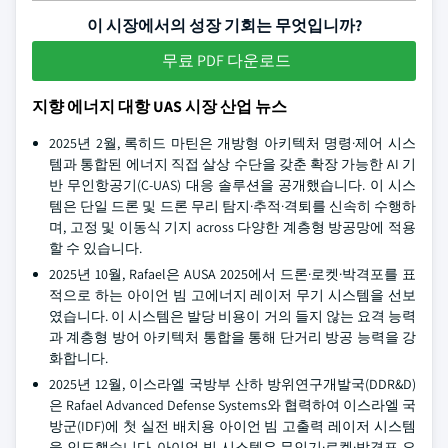
이 시장에서의 성장 기회는 무엇입니까?
무료 PDF 다운로드
지향 에너지 대항 UAS 시장 산업 뉴스
2025년 2월, 록히드 마틴은 개방형 아키텍처 명령·제어 시스
템과 통합된 에너지 직접 살상 수단을 갖춘 확장 가능한 AI 기
반 무인항공기(C-UAS) 대응 솔루션을 공개했습니다. 이 시스
템은 단일 드론 및 드론 무리 탐지·추적·격퇴를 신속히 수행하
며, 고정 및 이동식 기지 across 다양한 계층형 방공망에 적용
할 수 있습니다.
2025년 10월, Rafael은 AUSA 2025에서 드론·로켓·박격포를 표
적으로 하는 아이언 빔 고에너지 레이저 무기 시스템을 선보
였습니다. 이 시스템은 발당 비용이 거의 들지 않는 요격 능력
과 계층형 방어 아키텍처 통합을 통해 단거리 방공 능력을 강
화합니다.
2025년 12월, 이스라엘 국방부 산하 방위연구개발국(DDR&D)
은 Rafael Advanced Defense Systems와 협력하여 이스라엘 국
방군(IDF)에 첫 실전 배치용 아이언 빔 고출력 레이저 시스템
을 인도했습니다. 아이언 빔 시스템은 무인기·로켓·박격포 요