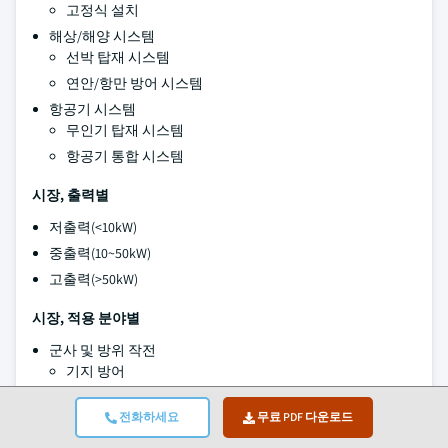
고정식 설치
해상/해양 시스템
선박 탑재 시스템
연안/항만 방어 시스템
항공기 시스템
무인기 탑재 시스템
항공기 통합 시스템
시장, 출력별
저출력(<10kW)
중출력(10~50kW)
고출력(>50kW)
시장, 적용 분야별
군사 및 방위 작전
기지 방어
전장 사용
전화하세요
무료 PDF 다운로드
전략 자산 보호