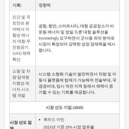
기회:
영향력
민간 및 국
토안보 분
공항, 항만, 스마트시티, 대형 공공장소가 비
야에서 지
운동 에너지 및 정밀 드론 대항 솔루션을
향성 에너
increasingly 요구하면서 군사용 외의 분야로
지 대항-무
시장이 확장되어 강력한 성장 잠재력을 제시
인항공기
합니다.
(UAS) 채택
확산
소형 및 차
시스템 소형화 기술이 발전하면서 차량 및 이
량 탑재형
동식 플랫폼에 탑재가 가능해져 전술부대, 국
지향성 에
경경비대, 임시 작전 지역 등에서 채택이 증
너지 시스
가할 수 있는 기회를 제공합니다.
템 개발
시장 선도 기업 (2025)
록히드 마틴
시장 선도 업
2025년 기준 19% 시장 점유율
체