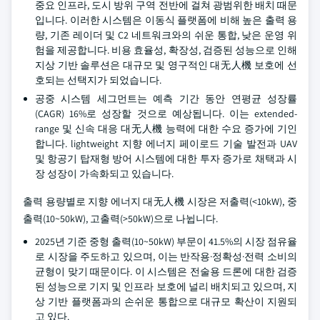
중요 인프라, 도시 방위 구역 전반에 걸쳐 광범위한 배치 때문
입니다. 이러한 시스템은 이동식 플랫폼에 비해 높은 출력 용
량, 기존 레이더 및 C2 네트워크와의 쉬운 통합, 낮은 운영 위
험을 제공합니다. 비용 효율성, 확장성, 검증된 성능으로 인해
지상 기반 솔루션은 대규모 및 영구적인 대无人機 보호에 선
호되는 선택지가 되었습니다.
공중 시스템 세그먼트는 예측 기간 동안 연평균 성장률
(CAGR) 16%로 성장할 것으로 예상됩니다. 이는 extended-
range 및 신속 대응 대无人機 능력에 대한 수요 증가에 기인
합니다. lightweight 지향 에너지 페이로드 기술 발전과 UAV
및 항공기 탑재형 방어 시스템에 대한 투자 증가로 채택과 시
장 성장이 가속화되고 있습니다.
출력 용량별로 지향 에너지 대无人機 시장은 저출력(<10kW), 중
출력(10~50kW), 고출력(>50kW)으로 나뉩니다.
2025년 기준 중형 출력(10~50kW) 부문이 41.5%의 시장 점유율
로 시장을 주도하고 있으며, 이는 반작용·정확성·전력 소비의
균형이 맞기 때문이다. 이 시스템은 전술용 드론에 대한 검증
된 성능으로 기지 및 인프라 보호에 널리 배치되고 있으며, 지
상 기반 플랫폼과의 손쉬운 통합으로 대규모 확산이 지원되
고 있다.