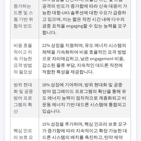
증가하는
공격의 빈도가 증가함에 따라 신속 대응이 가
드론 및 스
능한 대항-UAS 솔루션에 대한 수요가 급증하
웜 기반 위
고 있으며, 이는 짧은 작전 시간 내에 다수의
협의 빈도
공중 표적을 engaging할 수 있는 능력을 요구
합니다.
비용 효율
22% 성장을 지원하며, 유도 에너지 시스템의
적이고 지
채택을 가속화하여 비용 효율적인 요격 방법
속 가능한
으로 자리매김하고, 낮은 engagement 비용,
요격 방법
감소된 물류 부담, 지속적인 대드론 작전에
의 필요성
적합한 특성을 제공합니다.
방위 현대
18% 성장에 기여하며, 방위 현대화 및 공중
화 및 공중
방어 업그레이드 프로그램의 확산을 통해 유
방어 프로
도 에너지 능력이 점차적으로 계층화되고 비
그램의 확
운동 에너지 기반 대드론 시스템에 통합되고
산
있습니다.
15% 성장을 추가하며, 핵심 인프라 보호 요구
핵심 인프
가 증가함에 따라 지속적이고 확장 가능한 대
라 보호 요
드론 시스템의 배치를 촉진하고, 탄약 제약