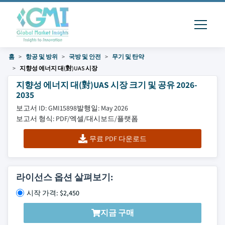
홈
항공 및 방위
국방 및 안전
무기 및 탄약
지향성 에너지 대(對)UAS 시장
지향성 에너지 대(對)UAS 시장 크기 및 공유 2026-
2035
보고서 ID: GMI15898
발행일: May 2026
보고서 형식: PDF/엑셀/대시보드/플랫폼
무료 PDF 다운로드
라이선스 옵션 살펴보기:
시작 가격: $2,450
지금 구매