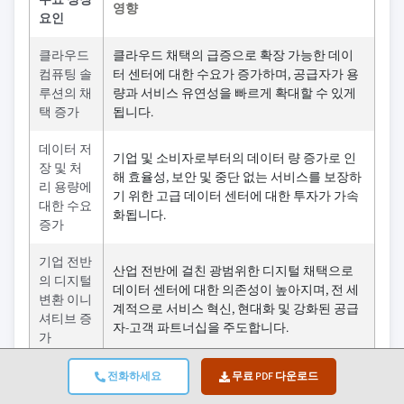
영향
요인
클라우드
클라우드 채택의 급증으로 확장 가능한 데이
컴퓨팅 솔
터 센터에 대한 수요가 증가하며, 공급자가 용
루션의 채
량과 서비스 유연성을 빠르게 확대할 수 있게
택 증가
됩니다.
데이터 저
기업 및 소비자로부터의 데이터 량 증가로 인
장 및 처
해 효율성, 보안 및 중단 없는 서비스를 보장하
리 용량에
기 위한 고급 데이터 센터에 대한 투자가 가속
대한 수요
화됩니다.
증가
기업 전반
산업 전반에 걸친 광범위한 디지털 채택으로
의 디지털
데이터 센터에 대한 의존성이 높아지며, 전 세
변환 이니
계적으로 서비스 혁신, 현대화 및 강화된 공급
셔티브 증
자-고객 파트너십을 주도합니다.
가
엣지 데이터 센터는 실시간 애플리케이션의
전화하세요
무료 PDF 다운로드
엣지 데이
지연 시간을 줄이며, 전 세계적으로 IoT, AI 및
터 센터의