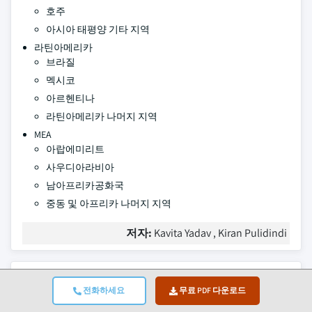
호주
아시아 태평양 기타 지역
라틴아메리카
브라질
멕시코
아르헨티나
라틴아메리카 나머지 지역
MEA
아랍에미리트
사우디아라비아
남아프리카공화국
중동 및 아프리카 나머지 지역
저자:
Kavita Yadav , Kiran Pulidindi
자주 묻는 질문(FAQ):
전화하세요
무료 PDF 다운로드
2025년 복합필름 시장의 규모는 어느 정도입