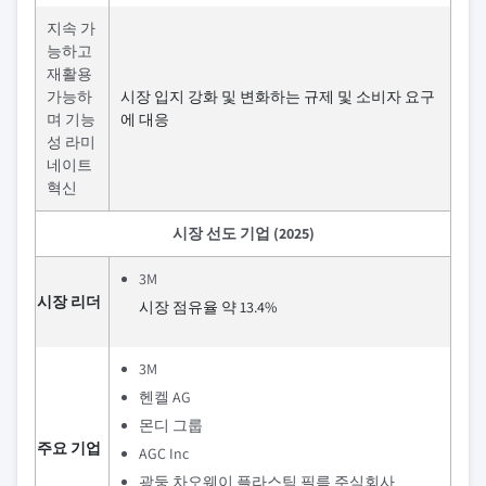
지속 가
능하고
재활용
가능하
시장 입지 강화 및 변화하는 규제 및 소비자 요구
며 기능
에 대응
성 라미
네이트
혁신
시장 선도 기업 (2025)
3M
시장 리더
시장 점유율 약 13.4%
3M
헨켈 AG
몬디 그룹
주요 기업
AGC Inc
광둥 차오웨이 플라스틱 필름 주식회사