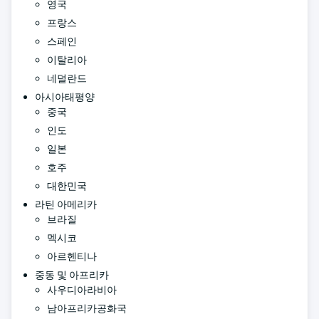
영국
프랑스
스페인
이탈리아
네덜란드
아시아태평양
중국
인도
일본
호주
대한민국
라틴 아메리카
브라질
멕시코
아르헨티나
중동 및 아프리카
사우디아라비아
남아프리카공화국