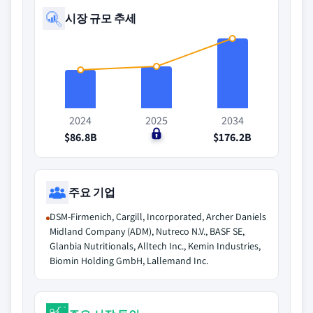
시장 규모 추세
2024
2025
2034
$86.8B
$0
$176.2B
주요 기업
DSM-Firmenich, Cargill, Incorporated, Archer Daniels
Midland Company (ADM), Nutreco N.V., BASF SE,
Glanbia Nutritionals, Alltech Inc., Kemin Industries,
Biomin Holding GmbH, Lallemand Inc.