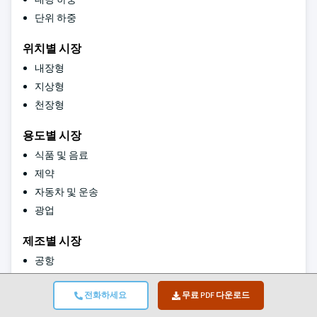
단위 하중
위치별 시장
내장형
지상형
천장형
용도별 시장
식품 및 음료
제약
자동차 및 운송
광업
제조별 시장
공항
창고 및 물류 센터
전화하세요
무료 PDF 다운로드
기타(해양, 석유 및 가스 등)