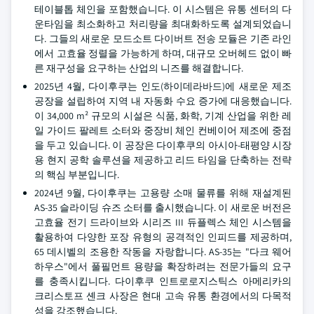
테이블톱 체인을 포함했습니다. 이 시스템은 유통 센터의 다
운타임을 최소화하고 처리량을 최대화하도록 설계되었습니
다. 그들의 새로운 모드소트 다이버트 전송 모듈은 기존 라인
에서 고효율 정렬을 가능하게 하며, 대규모 오버헤드 없이 빠
른 재구성을 요구하는 산업의 니즈를 해결합니다.
2025년 4월, 다이후쿠는 인도(하이데라바드)에 새로운 제조
공장을 설립하여 지역 내 자동화 수요 증가에 대응했습니다.
이 34,000 m² 규모의 시설은 식품, 화학, 기계 산업을 위한 레
일 가이드 팔레트 소터와 중장비 체인 컨베이어 제조에 중점
을 두고 있습니다. 이 공장은 다이후쿠의 아시아-태평양 시장
용 현지 공학 솔루션을 제공하고 리드 타임을 단축하는 전략
의 핵심 부분입니다.
2024년 9월, 다이후쿠는 고용량 소매 물류를 위해 재설계된
AS-35 슬라이딩 슈즈 소터를 출시했습니다. 이 새로운 버전은
고효율 전기 드라이브와 시리즈 III 듀플렉스 체인 시스템을
활용하여 다양한 포장 유형의 공격적인 인피드를 제공하며,
65 데시벨의 조용한 작동을 자랑합니다. AS-35는 "다크 웨어
하우스"에서 풀필먼트 용량을 확장하려는 전문가들의 요구
를 충족시킵니다. 다이후쿠 인트로로지스틱스 아메리카의
크리스토프 셴크 사장은 현대 고속 유통 환경에서의 다목적
성을 강조했습니다.