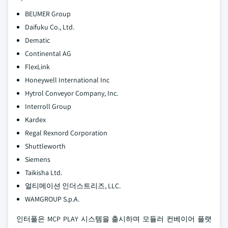
BEUMER Group
Daifuku Co., Ltd.
Dematic
Continental AG
FlexLink
Honeywell International Inc
Hytrol Conveyor Company, Inc.
Interroll Group
Kardex
Regal Rexnord Corporation
Shuttleworth
Siemens
Taikisha Ltd.
얼티메이션 인더스트리즈, LLC.
WAMGROUP S.p.A.
인터폴은 MCP PLAY 시스템을 출시하며 모듈러 컨베이어 플랫