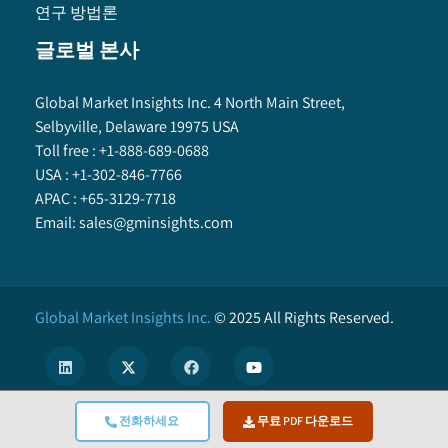
연구 방법론
글로벌 본사
Global Market Insights Inc. 4 North Main Street,
Selbyville, Delaware 19975 USA
Toll free :
+1-888-689-0688
USA :
+1-302-846-7766
APAC :
+65-3129-7718
Email:
sales@gminsights.com
Global Market Insights Inc.
©
2025
All Rights Reserved.
전화하세요
무료 PDF 다운로드
X
We use cookies to enhance user experience. (
Privacy Policy
)