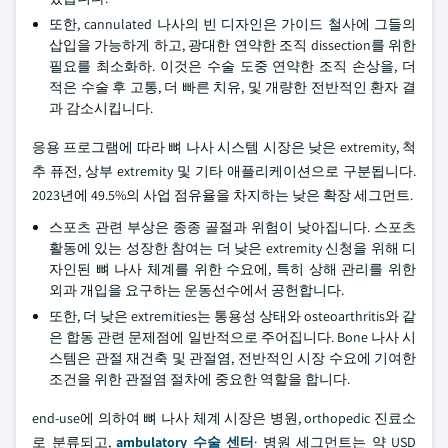
또한, cannulated 나사의 빈 디자인은 가이드 철사에 그들의
삽입을 가능하게 하고, 광대한 연약한 조직 dissection를 위한
필요를 최소화하. 이것은 수술 도중 연약한 조직 손상을, 더
적은 수술 후 고통, 더 빠른 치유, 및 개량한 전반적인 환자 결
과 감소시킵니다.
응용 프로그램에 따라 뼈 나사 시스템 시장은 낮은 extremity, 척
추 퓨전, 상부 extremity 및 기타 애플리케이션으로 구분됩니다.
2023년에 49.5%의 사업 점유율을 차지하는 낮은 확장 세그먼트.
스포츠 관련 부상은 종종 골절과 위험이 낮아집니다. 스포츠
활동에 있는 성장한 참여는 더 낮은 extremity 신청을 위해 디
자인된 뼈 나사 체계를 위한 수요에, 특히 상해 관리를 위한
외과 개입을 요구하는 운동선수에서 공헌합니다.
또한, 더 낮은 extremities는 통용성 상태와 osteoarthritis와 같
은 합동 관련 문제점에 일반적으로 주어집니다. Bone 나사 시
스템은 관절 재건축 및 관절염, 전반적인 시장 수요에 기여한
조건을 위한 관절염 절차에 중요한 역할을 합니다.
end-use에 의하여 뼈 나사 체계 시장은 병원, orthopedic 진료소
로 분류되고,
ambulatory 수술 센터
· 병원 세그먼트는 약 USD