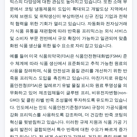
믹스의 다양성에 대한 관심도 높아지고 있습니다. 또한 소매 부
문에서 코팅 냉동제품의 도입이 확대되고 개발도상 지역에서
자체 브랜드 및 위탁생산이 부상하면서 신규 진입 기업과 전략
적 협력을 위한 기회가 열리고 있습니다. 자동화와 전자상거래
가 식품 유통을 재편함에 따라 반죽용 프리믹스는 외식 서비스
및 소비자 부문 전반에서 규모 확장이 가능하고 일관되며 맞춤
화된 식품 생산을 위한 필수 요소로 자리 잡고 있습니다.
예를 들어 미국 식품의약국(FDA)은 식품안전현대화법(FSMA) 준
수 체계에 따라 식품 생산에서 표준화되고 추적 가능한 원료의
사용을 장려하며, 식품 안전성과 품질 관리를 개선하기 위한 반
죽용 프리믹스 도입을 촉진하고 있습니다. 마찬가지로 유럽식
품안전청(EFSA)은 알레르기 유발 물질 표시와 원료 투명성을 의
무화하고 있어 제조업체들이 글루텐 프리, 비유전자변형(non-
GMO) 및 클린 라벨 반죽 조성물에 투자하도록 유도하고 있습니
다. 인도에서는 인도 식품안전기준청(FSSAI) 규정이 가공식품에
강화 프리믹스를 사용하도록 강조하며, 더 건강한 반죽 코팅의
혁신을 뒷받침하고 있습니다. 이러한 규제 지원과 식품 가공 기
술의 발전이 결합되면서 특수 반죽에 대한 수요가 빠르게 증가
하고 있습니다. 전 세계 소비자가 간편성, 건강 및 클린 라벨 제