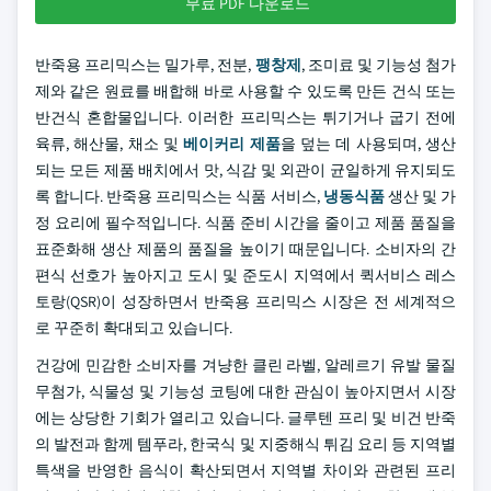
무료 PDF 다운로드
반죽용 프리믹스는 밀가루, 전분,
팽창제
, 조미료 및 기능성 첨가
제와 같은 원료를 배합해 바로 사용할 수 있도록 만든 건식 또는
반건식 혼합물입니다. 이러한 프리믹스는 튀기거나 굽기 전에
육류, 해산물, 채소 및
베이커리 제품
을 덮는 데 사용되며, 생산
되는 모든 제품 배치에서 맛, 식감 및 외관이 균일하게 유지되도
록 합니다. 반죽용 프리믹스는 식품 서비스,
냉동식품
생산 및 가
정 요리에 필수적입니다. 식품 준비 시간을 줄이고 제품 품질을
표준화해 생산 제품의 품질을 높이기 때문입니다. 소비자의 간
편식 선호가 높아지고 도시 및 준도시 지역에서 퀵서비스 레스
토랑(QSR)이 성장하면서 반죽용 프리믹스 시장은 전 세계적으
로 꾸준히 확대되고 있습니다.
건강에 민감한 소비자를 겨냥한 클린 라벨, 알레르기 유발 물질
무첨가, 식물성 및 기능성 코팅에 대한 관심이 높아지면서 시장
에는 상당한 기회가 열리고 있습니다. 글루텐 프리 및 비건 반죽
의 발전과 함께 템푸라, 한국식 및 지중해식 튀김 요리 등 지역별
특색을 반영한 음식이 확산되면서 지역별 차이와 관련된 프리