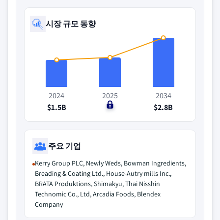
시장 규모 동향
2024
2025
2034
$1.5B
$0
$2.8B
주요 기업
Kerry Group PLC, Newly Weds, Bowman Ingredients,
Breading & Coating Ltd., House-Autry mills Inc.,
BRATA Produktions, Shimakyu, Thai Nisshin
Technomic Co., Ltd, Arcadia Foods, Blendex
Company