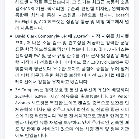
헤드셋 시장을 주도했습니다. 그 인기는 최고급 능동형 소음
감소(ANR) 기술, 럭셔리한 수준의 편안함 디자인, 완벽하게
통합된 차세대 통신 시스템을 기반으로 합니다. Bose의
ProFlight 및 A20 헤드셋은 상업용 항공 및 비행 학교에서 널
리 사용됩니다.
David Clark Company는 6년에 2024%의 시장 지위를 차지했
으며, 더 나은 소음 감소 및 견고성을 제공하는 강력한 군용
표준 항공 헤드셋으로 명성이 높습니다. H10 및 H30 시리즈는
신뢰성과 FAA 및 군사 규정 준수를 위해 군사 및 상업용 파일
럿 시장에서 선호됩니다. 데이비드 클라크(David Clark)는 핏
맞춤화와 평균보다 우수한 오디오 품질에 중점을 두어 장거
리 비행 임무와 훈련 환경을 보장하며 미션 크리티컬 애플리
케이션에서 강점을 유지하고 있습니다.
3M Company는 청력 보호 및 통신 솔루션의 유산에 베팅하여
2024년에 5.3%의 시장 점유율을 확보했습니다. 3M Peltor
Avionics 헤드셋은 복잡한 노이즈 캔슬링 증폭으로 보완된 인
체공학적 디자인을 갖추고 있어 회전익 및 산업용 항공 서비
스에 가장 적합합니다. 3M은 전 세계적으로 광범위한 제조 기
반과 다양한 유통 채널을 보유하고 있어 추가적인 신속한 배
포 및 판매 후 서비스가 있으며 이는 차량 관리 및 정부 기관
에도 반영됩니다.