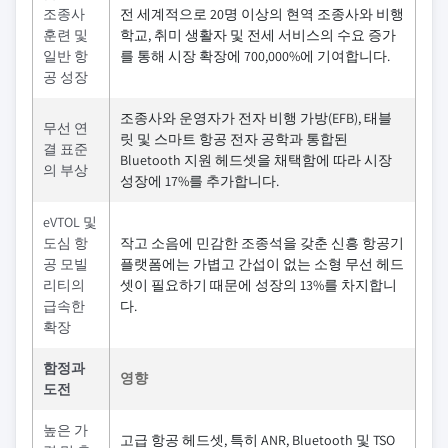
조종사
전 세계적으로 20명 이상의 현역 조종사와 비행
훈련 및
학교, 취미 생활자 및 전세 서비스의 수요 증가
일반 항
를 통해 시장 확장에 700,000%에 기여합니다.
공 성장
조종사와 운영자가 전자 비행 가방(EFB), 태블
무선 연
릿 및 스마트 항공 전자 공학과 통합된
결 표준
Bluetooth 지원 헤드셋을 채택함에 따라 시장
의 부상
성장에 17%를 추가합니다.
eVTOL 및
도심 항
작고 소음에 민감한 조종석을 갖춘 신흥 항공기
공 모빌
플랫폼에는 가볍고 간섭이 없는 소형 무선 헤드
리티의
셋이 필요하기 때문에 성장의 13%를 차지합니
급속한
다.
확장
함정과
영향
도전
높은 가
고급 항공 헤드셋, 특히 ANR, Bluetooth 및 TSO