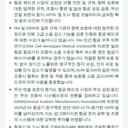
항공 헤드셋 시장의 성장은 비행 안전 및 규제, 청력 보호에
대한 엄격한 규칙, 조종사 훈련 및 일반 항공 성장 급증, 무선
연결 표준의 증가, eVTOL 및 도시 항공 모빌리티의 급속한 확
장 등의 요인에 기인합니다.
FAA 및 OSHA와 같은 규제 기관의 청력 보호에 대한 엄격한 규
정으로 인해 고급 소음 감소 기능을 갖춘 인증된 항공 헤드셋
에 대한 수요가 늘어나고 있습니다. FAA 민간 항공 우주 의학
연구소(FAA Civil Aerospace Medical Institute)에 따르면 일반
항공 항공기의 조종석 소음 수준은 특히 피스톤 엔진 항공기
에서 97dB를 초과하는 경우가 많습니다. 적절한 청력 보호 장
치 없이 장기간 노출되면 영구적인 청각 손상, 인지 피로 및
상황 인식 감소가 발생할 수 있으며, ALPA 및 EAA와 같은 여러
조종사 협회는 훈련 및 작동 중에 능동형 소음 감소(ANR) 헤
드셋의 의무 사용을 옹호했습니다.
무선 연결 표준의 증가는 항공 헤드셋 시장의 주요 성장 동인
인 무선 조종석 시스템으로의 전환을 장려하고 있습니다.
GAMA(General Aviation Manufacturers Association)에 따르면
2024년 GA 항공기 청구액은 전년 대비 13.7% 증가한 319억 달
러를 넘어섰으며, 이는 업그레이드된 항공 전자 공학 및 조종
석 시스템에 대한 강력한 투자를 반영합니다.
항공기 및 도시 항공 모빌리티(UAM) 생태계의 급속한 확장으