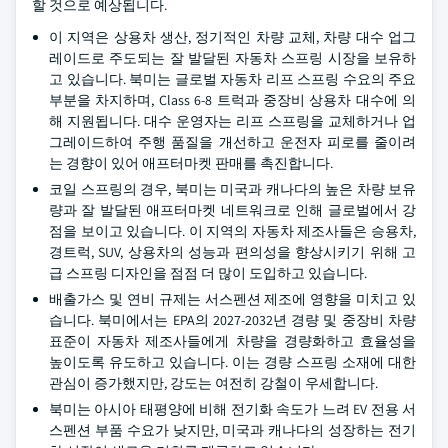
할 것으로 예상됩니다.
이 지역은 상용차 생산, 정기적인 차량 교체, 차량 대수 업그
레이드로 주도되는 잘 발달된 자동차 스프링 시장을 보유하
고 있습니다. 북미는 글로벌 자동차 리프 스프링 수요의 주요
부분을 차지하며, Class 6-8 트럭과 중장비 상용차 대수에 의
해 지원됩니다. 대수 운영자는 리프 스프링을 교체하거나 업
그레이드하여 주행 품질을 개선하고 운전자 피로를 줄이려
는 경향이 있어 애프터마켓 판매를 촉진합니다.
코일 스프링의 경우, 북미는 미국과 캐나다의 높은 차량 보유
량과 잘 발달된 애프터마켓 네트워크로 인해 글로벌에서 강
점을 보이고 있습니다. 이 지역의 자동차 제조사들은 승용차,
경트럭, SUV, 상용차의 성능과 편의성을 향상시키기 위해 고
급 스프링 디자인을 점점 더 많이 도입하고 있습니다.
배출가스 및 연비 규제는 서스펜션 제조에 영향을 미치고 있
습니다. 북미에서는 EPA의 2027-2032년 경량 및 중장비 차량
표준이 자동차 제조사들에게 차량을 경량화하고 효율성을
높이도록 유도하고 있습니다. 이는 경량 스프링 소재에 대한
관심이 증가했지만, 강도는 여전히 강철이 우세합니다.
북미는 아시아 태평양에 비해 전기화 속도가 느려 EV 전용 서
스펜션 부품 수요가 낮지만, 미국과 캐나다의 성장하는 전기