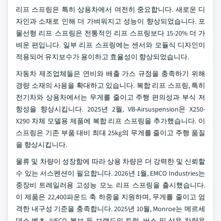
리프 스프링은 특히 상용차에서 여전히 중요합니다. 새로운 디
자인과 소재로 인해 더 가벼워지고 성능이 향상되었습니다. 포
물선형 리프 스프링은 전통적인 리프 스프링보다 15-20% 더 가
벼운 편입니다. 일부 리프 스프링에는 센서와 모듈식 디자인이
적용되어 유지보수가 용이하고 효율성이 향상되었습니다.
자동차 제조업체들은 연비와 배출 가스 규정을 충족하기 위해
경량 소재의 사용을 확대하고 있습니다. 복합 리프 스프링, 특히
전기차와 상용차에서는 무게를 줄이고 주행 편의성과 부식 저
항성을 향상시킵니다. 2025년 2월, VB-Airsuspension은 X250-
X290 차체 모델용 제품에 복합 리프 스프링을 추가했습니다. 이
스프링은 기존 부품 대비 최대 25kg의 무게를 줄이고 주행 품질
을 향상시킵니다.
물류 및 차량이 성장함에 따라 상용 차량은 더 강력한 및 신뢰할
수 있는 서스펜션이 필요합니다. 2026년 1월, EMCO Industries는
중장비 트레일러용 고성능 모노 리프 스프링을 출시했습니다.
이 제품은 22,400파운드 축 하중을 지원하며, 무게를 줄이고 엄
격한 내구성 기준을 충족합니다. 2025년 10월, Monroe는 메르세
데스-벤츠, IVECO, 볼보 등 브랜드의 트럭, 버스 및 상용 차량용