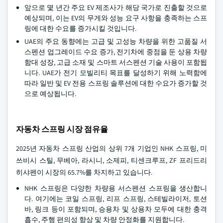
앞으로 몇 년간 주요 EV 제조사가 해당 국가로 진출할 것으로
예상되며, 이는 EV의 무게와 성능 요구 사항을 충족하는 스프
링에 대한 수요를 증가시킬 것입니다.
UAE의 주요 동향에는 고급 및 고성능 차량을 위한 고품질 서
스펜션 업그레이드 수요 증가, 전기차에 중점을 둔 상용 차량
함대 성장, 고급 소재 및 스마트 서스펜션 기술 사용이 포함됩
니다. UAE가 전기 모빌리티 목표를 달성하기 위해 노력함에
따라 일반 및 EV 전용 스프링 솔루션에 대한 수요가 증가할 것
으로 예상됩니다.
자동차 스프링 시장 점유율
2025년 자동차 스프링 산업의 상위 7개 기업인 NHK 스프링, 미
쓰비시 스틸, 무베아, 라시니, 소제피, 티센크루프, ZF 프리드리
히샤펜이 시장의 65.7%를 차지하고 있습니다.
NHK 스프링은 다양한 차량용 서스펜션 스프링을 생산합니
다. 여기에는 코일 스프링, 리프 스프링, 스테빌라이저, 토션
바, 링크 등이 포함되며, 승용차 및 상용차 모두에 대한 충격
흡수, 주행 편의성 향상 및 차량 안정화를 지원합니다.