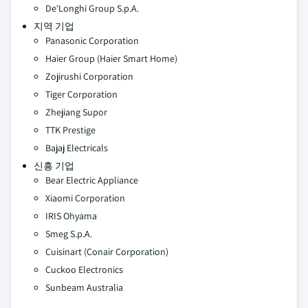
De'Longhi Group S.p.A.
지역 기업
Panasonic Corporation
Haier Group (Haier Smart Home)
Zojirushi Corporation
Tiger Corporation
Zhejiang Supor
TTK Prestige
Bajaj Electricals
신흥 기업
Bear Electric Appliance
Xiaomi Corporation
IRIS Ohyama
Smeg S.p.A.
Cuisinart (Conair Corporation)
Cuckoo Electronics
Sunbeam Australia