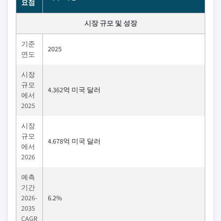
요점
시장 규모 및 성장
기준
2025
연도
시장
규모
4.362억 미국 달러
에서
2025
시장
규모
4.678억 미국 달러
에서
2026
예측
기간
2026-
6.2%
2035
CAGR