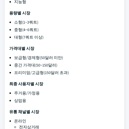
지능형
용량별 시장
소형(1~3쿼트)
중형(4~6쿼트)
대형(7쿼트 이상)
가격대별 시장
보급형/경제형(50달러 미만)
중간 가격대(50~150달러)
프리미엄/고급형(150달러 초과)
최종 사용자별 시장
주거용/가정용
상업용
유통 채널별 시장
온라인
전자상거래