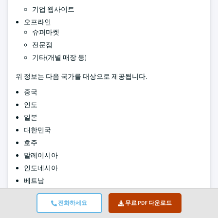
기업 웹사이트
오프라인
슈퍼마켓
전문점
기타(개별 매장 등)
위 정보는 다음 국가를 대상으로 제공됩니다.
중국
인도
일본
대한민국
호주
말레이시아
인도네시아
베트남
저자:
Avinash Singh , Amit Patil
전화하세요
무료 PDF 다운로드