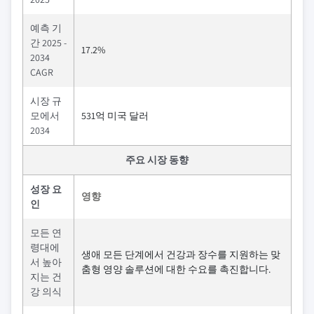
예측 기
간 2025 -
17.2%
2034
CAGR
시장 규
모에서
531억 미국 달러
2034
주요 시장 동향
성장 요
영향
인
모든 연
령대에
생애 모든 단계에서 건강과 장수를 지원하는 맞
서 높아
춤형 영양 솔루션에 대한 수요를 촉진합니다.
지는 건
강 의식