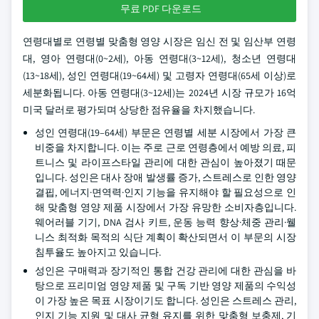
무료 PDF 다운로드
연령대별로 연령별 맞춤형 영양 시장은 임신 전 및 임산부 연령
대, 영아 연령대(0~2세), 아동 연령대(3~12세), 청소년 연령대
(13~18세), 성인 연령대(19~64세) 및 고령자 연령대(65세 이상)로
세분화됩니다. 아동 연령대(3~12세)는 2024년 시장 규모가 16억
미국 달러로 평가되며 상당한 점유율을 차지했습니다.
성인 연령대(19–64세) 부문은 연령별 세분 시장에서 가장 큰
비중을 차지합니다. 이는 주로 근로 연령층에서 예방 의료, 피
트니스 및 라이프스타일 관리에 대한 관심이 높아졌기 때문
입니다. 성인은 대사 장애 발생률 증가, 스트레스로 인한 영양
결핍, 에너지·면역력·인지 기능을 유지해야 할 필요성으로 인
해 맞춤형 영양 제품 시장에서 가장 유망한 소비자층입니다.
웨어러블 기기, DNA 검사 키트, 운동 능력 향상·체중 관리·웰
니스 최적화 목적의 식단 계획이 확산되면서 이 부문의 시장
침투율도 높아지고 있습니다.
성인은 구매력과 장기적인 통합 건강 관리에 대한 관심을 바
탕으로 프리미엄 영양 제품 및 구독 기반 영양 제품의 수익성
이 가장 높은 목표 시장이기도 합니다. 성인은 스트레스 관리,
인지 기능 지원 및 대사 균형 유지를 위한 맞춤형 보충제, 기