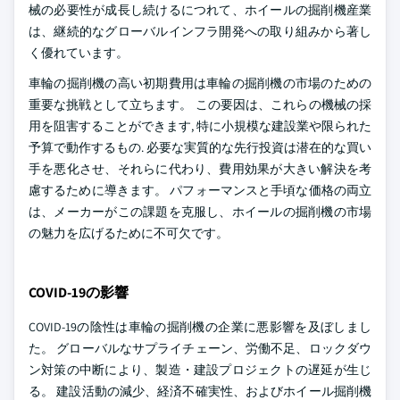
械の必要性が成長し続けるにつれて、ホイールの掘削機産業
は、継続的なグローバルインフラ開発への取り組みから著し
く優れています。
車輪の掘削機の高い初期費用は車輪の掘削機の市場のための
重要な挑戦として立ちます。 この要因は、これらの機械の採
用を阻害することができます, 特に小規模な建設業や限られた
予算で動作するもの. 必要な実質的な先行投資は潜在的な買い
手を悪化させ、それらに代わり、費用効果が大きい解決を考
慮するために導きます。 パフォーマンスと手頃な価格の両立
は、メーカーがこの課題を克服し、ホイールの掘削機の市場
の魅力を広げるために不可欠です。
COVID-19の影響
COVID-19の陰性は車輪の掘削機の企業に悪影響を及ぼしまし
た。 グローバルなサプライチェーン、労働不足、ロックダウ
ン対策の中断により、製造・建設プロジェクトの遅延が生じ
る。 建設活動の減少、経済不確実性、およびホイール掘削機