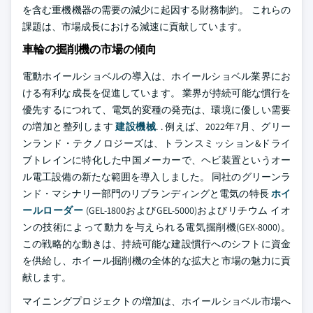
を含む重機機器の需要の減少に起因する財務制約。 これらの
課題は、市場成長における減速に貢献しています。
車輪の掘削機の市場の傾向
電動ホイールショベルの導入は、ホイールショベル業界にお
ける有利な成長を促進しています。 業界が持続可能な慣行を
優先するにつれて、電気的変種の発売は、環境に優しい需要
の増加と整列します
建設機械
. . 例えば、2022年7月、グリー
ンランド・テクノロジーズは、トランスミッション&ドライ
ブトレインに特化した中国メーカーで、ヘビ装置というオー
ル電工設備の新たな範囲を導入しました。 同社のグリーンラ
ンド・マシナリー部門のリブランディングと電気の特長
ホイ
ールローダー
(GEL-1800およびGEL-5000)およびリチウム イオ
ンの技術によって動力を与えられる電気掘削機(GEX-8000)。
この戦略的な動きは、持続可能な建設慣行へのシフトに資金
を供給し、ホイール掘削機の全体的な拡大と市場の魅力に貢
献します。
マイニングプロジェクトの増加は、ホイールショベル市場へ