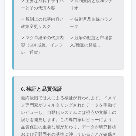
✓ 主要な成長ドライバ
✓ 抑制要因と緩和シナ
ーとその代演内容
リオ
✓ 規制上の代演内容と
✓ 技術普及曲線パラメ
政策変更リスク
ータ
✓ マクロ経済の代演内
✓ 競争の動態と市場参
容（GDP成長、インフ
入/椭退の見通し
レ、通貨）
6. 検証と品質保証
最終段階では人による検証が行われます。ドメイ
ン専門家がフィルタリングされたデータを手動で
レビューし、自動化システムには視点や文脈上の
誤りを発見します。この専門家レビューにより、
品質保証の重要な層が加わり、データが研究目標
および分野固有の基準に沖していることが確保さ