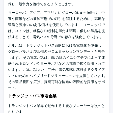
保し、競争力を維持できるようにします。
ヨーロッパ、アジア、アフリカにグローバル展開 同社は、中
東や南米などの新興市場での取引を保証するために、高度な
製造と競争力のある価格を使用しています。 ヨーロッパで
は、ユトンは、厳格なEU規制を満たす環境に優しい製品を提
供することで、電気バスの分野での存在を強化しています。
ボルボは、トランジットバス戦略における電気化を優先し、
グローバルおよび欧州のゼロエミッションマンデートと整合
します。 その電気バスは、EUの緑のイニシアチブによって運
転されるロンドンやヨーテボリなどの都市で広く採用されて
います。 ボルボはまた、完全に電気艦隊に移行するクライア
ントのためのハイブリッドソリューションを提供しています,
その製品範囲を広げ、持続可能な輸送の段階的な採用をサポ
ート.
トランジットバス市場企業
トランジットバス業界で動作する主要なプレーヤーは次のと
おりです。