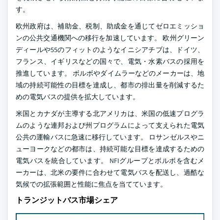
す。
欧州政府は、補助金、税制、助成金を通じてゼロエミッショ
ンの公共交通機関への移行を加速しています。 欧州グリーン
ディールや55のフィットのようなイニシアチブは、ドイツ、
フランス、イギリスなどの国々で、電気・水素バスの採用を
推進しています。 ボルボやダイムラーなどのメーカーは、地
域の持続可能性の目標を達成し、都市の排出量を削減するた
めの電気バスの提供を拡大しています。
米国とカナダが主導する北アメリカは、米国の低速プログラ
ムのような連邦および州プログラムによって支えられた電気
公共の運輸バスに急速に移行しています。 ロサンゼルスやニ
ューヨークなどの都市は、持続可能な目標を達成するための
電気バスを統合しています。 NFIグループとボルボを含むメ
ーカーは、北米の要件に合わせて電気バスを配送し、過酷な
気候での拡張範囲と性能に焦点を当てています。
トランジットバス市場シェア