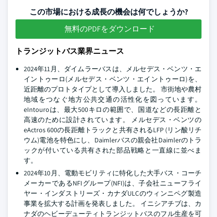
この市場における成長の機会は何でしょうか?
無料のPDFをダウンロード
トランジットバス業界ニュース
2024年11月、ダイムラーバスは、メルセデス・ベンツ・エ
イントゥーロ(メルセデス・ベンツ・エイントゥーロ)を、
近距離のプロトタイプとして導入しました。 市街地や農村
地域をつなぐ地方公共交通の活性化を図っています。
eIntouroは、最大500キロの範囲で、国道などの長距離と
高速のために設計されています。 メルセデス・ベンツの
eActros 600の長距離トラックと共有されるLFP (リン酸リチ
ウム)電池を特色にし、Daimlerバスの親会社Daimlerのトラ
ックが付いている共有された部品戦略と一直線に並べま
す。
2024年10月、電動モビリティに特化した大手バス・コーチ
メーカーであるNFIグループ(NFI)は、子会社ニューフライ
ヤー・インダストリーズ・カナダULCのウィンニペグ製造
事業を拡大する計画を発表しました。 イニシアチブは、カ
ナダのヘビーデューティトランジットバスのフル生産を可