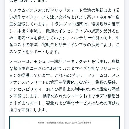
点を合わせています。
リチウムイオンおよびソリッドステート電池の革新はより長
い操作サイクル、より速い充満およびより高いエネルギー密
度を運転しています。 トランジット機関は、環境規制を遵守
し、排出を削減し、政府のインセンティブの恩恵を受けるた
めに電気バスを優先しています。 バッテリー性能の向上、生
産コストの削減、電動モビリティインフラの拡充により、こ
のシフトをサポートします。
メーカーは、モジュラー設計アーキテクチャを活用し、多様
な都市輸送ニーズに合わせてカスタマイズ可能なソリューシ
ョンを提供しています。 これらのプラットフォームは、メン
テナンスとフリートの管理を簡素化しながら、乗客の要件、
アクセシビリティ、および操作上の制約のための迅速な調整
を可能にします。 標準化されたシャーシおよびボディ構造は
さまざまなルート、容量および専門サービスのための有効な
適応を可能にします。