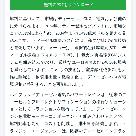
無料のPDFをダウンロード
燃料に基づいて、市場はディーゼル、CNG、電気および他の
に分けられます。 2024年、ディーゼルセグメントは、市場シ
ェアの51%以上を占め、2034年までに490億米ドルを超える見
込みです。 ディーゼル輸送バス市場は、高度な排出制御技術
と進化しています。 メーカーは、選択的な触媒還元(SCR)、デ
ィーゼル微粒子フィルター(DPF)、排気ガス再循環(EGR)シス
テムを組み込んでおり、厳格なユーロVIおよびEPA 2010規格
を満たしています。 これらの技術は、窒素酸化物(NOx)を大
幅に削減し、物質排出量を微粒子化し、ディーゼルバスが環
境規制と整列することを可能にします。
ハイブリッドディーゼル電気のパワートレインは、従来のデ
ィーゼルとフルエレクトリフィケーションの移行ソリューシ
ョンとしてトラクションを獲得しています。 ディーゼルエン
ジンを電動モーターコンポーネントと組み合わせることで、
燃料効率を高め、コストを削減し、排出量を削減します。 ト
ランジットエージェンシーは、既存のディーゼルインフラを