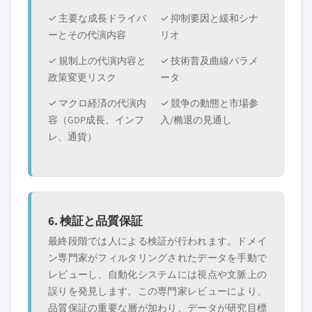
✓ 主要な成長ドライバ
✓ 抑制要因と緩和シナ
ーとその代演内容
リオ
✓ 規制上の代演内容と
✓ 技術普及曲線パラメ
政策変更リスク
ータ
✓ マクロ経済の代演内
✓ 競争の動態と市場参
容（GDP成長、インフ
入/椭退の見通し
レ、通貨）
6. 検証と品質保証
最終段階では人による検証が行われます。ドメイ
ン専門家がフィルタリングされたデータを手動で
レビューし、自動化システムには視点や文脈上の
誤りを発見します。この専門家レビューにより、
品質保証の重要な層が加わり、データが研究目標