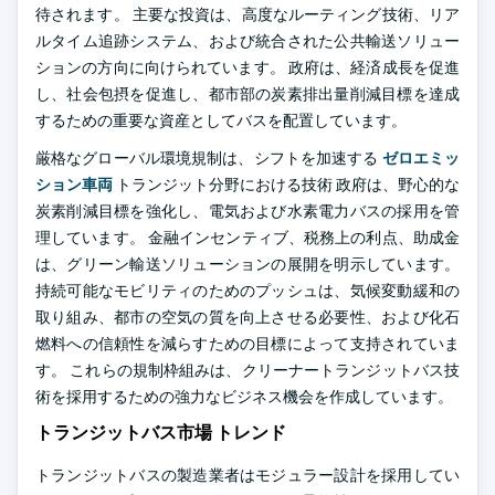
待されます。 主要な投資は、高度なルーティング技術、リア
ルタイム追跡システム、および統合された公共輸送ソリュー
ションの方向に向けられています。 政府は、経済成長を促進
し、社会包摂を促進し、都市部の炭素排出量削減目標を達成
するための重要な資産としてバスを配置しています。
厳格なグローバル環境規制は、シフトを加速する
ゼロエミッ
ション車両
トランジット分野における技術 政府は、野心的な
炭素削減目標を強化し、電気および水素電力バスの採用を管
理しています。 金融インセンティブ、税務上の利点、助成金
は、グリーン輸送ソリューションの展開を明示しています。
持続可能なモビリティのためのプッシュは、気候変動緩和の
取り組み、都市の空気の質を向上させる必要性、および化石
燃料への信頼性を減らすための目標によって支持されていま
す。 これらの規制枠組みは、クリーナートランジットバス技
術を採用するための強力なビジネス機会を作成しています。
トランジットバス市場 トレンド
トランジットバスの製造業者はモジュラー設計を採用してい