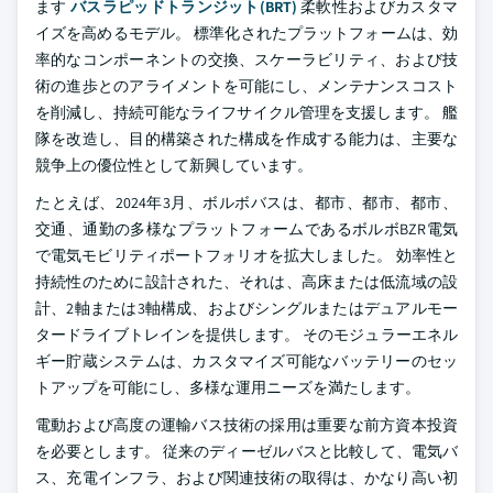
ます
バスラピッドトランジット(BRT)
柔軟性およびカスタマ
イズを高めるモデル。 標準化されたプラットフォームは、効
率的なコンポーネントの交換、スケーラビリティ、および技
術の進歩とのアライメントを可能にし、メンテナンスコスト
を削減し、持続可能なライフサイクル管理を支援します。 艦
隊を改造し、目的構築された構成を作成する能力は、主要な
競争上の優位性として新興しています。
たとえば、2024年3月、ボルボバスは、都市、都市、都市、
交通、通勤の多様なプラットフォームであるボルボBZR電気
で電気モビリティポートフォリオを拡大しました。 効率性と
持続性のために設計された、それは、高床または低流域の設
計、2軸または3軸構成、およびシングルまたはデュアルモー
タードライブトレインを提供します。 そのモジュラーエネル
ギー貯蔵システムは、カスタマイズ可能なバッテリーのセッ
トアップを可能にし、多様な運用ニーズを満たします。
電動および高度の運輸バス技術の採用は重要な前方資本投資
を必要とします。 従来のディーゼルバスと比較して、電気バ
ス、充電インフラ、および関連技術の取得は、かなり高い初