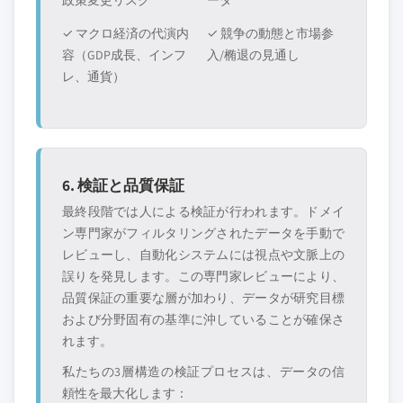
政策変更リスク
ータ
✓ マクロ経済の代演内
✓ 競争の動態と市場参
容（GDP成長、インフ
入/椭退の見通し
レ、通貨）
6. 検証と品質保証
最終段階では人による検証が行われます。ドメイ
ン専門家がフィルタリングされたデータを手動で
レビューし、自動化システムには視点や文脈上の
誤りを発見します。この専門家レビューにより、
品質保証の重要な層が加わり、データが研究目標
および分野固有の基準に沖していることが確保さ
れます。
私たちの3層構造の検証プロセスは、データの信
頼性を最大化します：