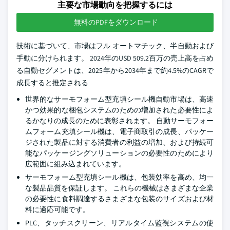
主要な市場動向を把握するには
無料のPDFをダウンロード
技術に基づいて、市場はフル オートマチック、半自動および
手動に分けられます。 2024年のUSD 509.2百万の売上高を占め
る自動セグメントは、2025年から2034年まで約4.5%のCAGRで
成長すると推定される
世界的なサーモフォーム型充填シール機自動市場は、高速
かつ効果的な梱包システムのための増加された必要性によ
るかなりの成長のために表彰されます。 自動サーモフォー
ムフォーム充填シール機は、電子商取引の成長、パッケー
ジされた製品に対する消費者の利益の増加、および持続可
能なパッケージングソリューションの必要性のためにより
広範囲に組み込まれています。
サーモフォーム型充填シール機は、包装効率を高め、均一
な製品品質を保証します。 これらの機械はさまざまな企業
の必要性に食料調達するさまざまな包装のサイズおよび材
料に適応可能です。
PLC、タッチスクリーン、リアルタイム監視システムの使