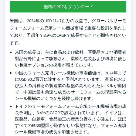
無料のPDFをダウンロード
米国は、2024年のUSD 114.7百万の収益で、グローバルサーモ
フォームフォーム充填シール機械市場で重要な役割を果たし
ており、予想年で3.9%のCAGRで成長することが期待されてい
ます。
米国の成長は、主に食品および飲料、医薬品および消費者
製品分野によって駆動され、柔軟な包装および環境に優し
い包装オプションの採用が増えています。
中国のフォーム充填シール機械の市場価値は、2024年まで
にUSD 90.2百万に達すると予測されています。 産業化およ
び拡大の消費財の製造業の基盤の高められたレベルが原因
で、中国は最も急速な成長のサーモフォームの形態満ちる
シール機械のいくつかを経験し続けます。
ドイツのサーモフォームフォーム充填シール機械市場の成
長予測は、3.4%のCAGRで設定されています。 ドイツは、
医薬品、自動車、食品加工の産業分野をよく確立し、ほぼ
すべてのEU加盟国が恥ずかしい状態になり、フォーム充填
シール機械市場の成長を加速させます。