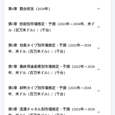
1.3 データマイニングソース
2.2.1 地域別
3.1 業界エコシステム分析
第4章 競合状況（2024年）
1.3.1 グローバル
2.2.2 機械タイプ別
3.1.1 サプライヤーの状況
1.3.2 地域/国別
2.2.3 最終用途産業別
3.1.2 利益率
4.1 はじめに
第5章 技術別市場推定・予測（2021年～2034年、米ド
1.4 基本推定値と計算
2.2.4 包装タイプ別
3.1.3 各段階における付加価値
4.2 企業の市場シェア分析
ル（百万米ドル）/（千台）
1.4.1 基準年の計算
2.2.5 材料タイプ別
3.1.4 バリューチェーンに影響を与える要因
4.2.1 地域別
1.4.2 市場推定のための主要トレンド
2.2.6 流通チャネル別
3.2 業界への影響要因
5.1 主要トレンド
4.2.1.1 北米
第6章 包装タイプ別市場推定・予測（2021年～2034
1.5 一次調査と検証
2.3 CXOの視点：戦略的重要事項
3.2.1 成長ドライバー
5.2 手動
4.2.1.2 欧州
年、米ドル（百万米ドル）/（千台）
1.5.1 一次ソース
2.3.1 業界幹部にとっての主要な意思決定ポイン
3.2.2 業界の落とし穴と課題
5.3 半自動
4.2.1.3 アジア太平洋
ト
1.6 予測モデル
3.2.3 機会
6.1 主要トレンド
5.4 全自動
4.3 企業マトリックス分析
第7章 最終用途産業別市場推定・予測（2021年～2034
2.3.2 市場プレーヤーにとっての重要成功要因
1.7 調査の前提条件と制限
3.3 成長ポテンシャル分析
6.2 袋・パウチ
4.4 主要市場プレーヤーの競合分析
年、米ドル（百万米ドル）/（千台）
2.4 将来展望と戦略的提言
3.4 将来の市場トレンド
6.3 カップ・トレイ
4.5 競合ポジショニングマトリックス
3.5 技術とイノベーションの状況
7.1 主要トレンド
6.4 ボトル
4.6 主要な動向
第8章 材料タイプ別市場推定・予測（2021年～2034
7.2 食品・飲料
3.5.1 現在の技術トレンド
6.5 Sachets（小袋）
4.6.1 合併と買収
年、米ドル（百万米ドル）/（千台）
7.3 医薬品
3.5.2 新興技術
6.6 カートン
4.6.2 パートナーシップとコラボレーション
8.1 主要トレンド
3.6 価格動向
7.4 化粧品・パーソナルケア
6.7 その他
4.6.3 新製品の発売
第9章 流通チャネル別市場推定・予測（2021年～2034
8.2 プラスチック
7.5 化学品
3.6.1 地域別
4.6.4 拡大計画