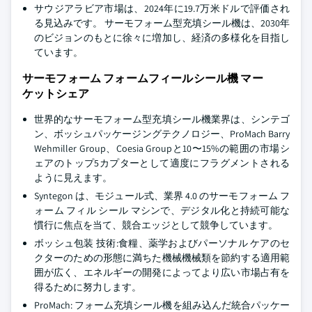
サウジアラビア市場は、2024年に19.7万米ドルで評価され
る見込みです。 サーモフォーム型充填シール機は、2030年
のビジョンのもとに徐々に増加し、経済の多様化を目指し
ています。
サーモフォーム フォームフィールシール機 マー
ケットシェア
世界的なサーモフォーム型充填シール機業界は、シンテゴ
ン、ボッシュパッケージングテクノロジー、ProMach Barry
Wehmiller Group、Coesia Groupと10〜15%の範囲の市場シ
ェアのトップ5カプターとして適度にフラグメントされる
ように見えます。
Syntegon は、モジュール式、業界 4.0 のサーモフォーム フ
ォーム フィル シール マシンで、デジタル化と持続可能な
慣行に焦点を当て、競合エッジとして競争しています。
ボッシュ包装 技術:食糧、薬学およびパーソナル ケアのセ
クターのための形態に満ちた機械機械類を節約する適用範
囲が広く、エネルギーの開発によってより広い市場占有を
得るために努力します。
ProMach: フォーム充填シール機を組み込んだ統合パッケー