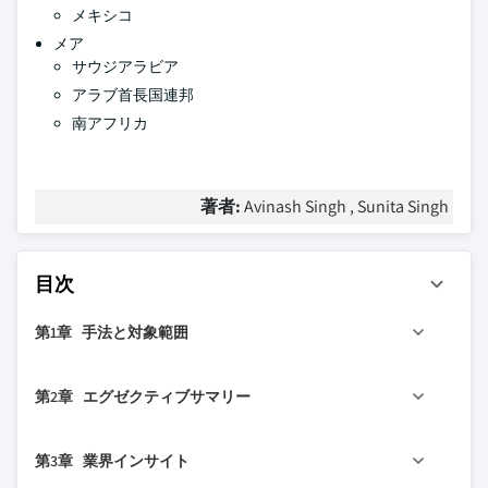
メキシコ
メア
サウジアラビア
アラブ首長国連邦
南アフリカ
著者:
Avinash Singh , Sunita Singh
目次
第1章 手法と対象範囲
1.1 市場の対象範囲と定義
第2章 エグゼクティブサマリー
1.2 調査設計
1.2.1 調査アプローチ
2.1 業界360°概要
第3章 業界インサイト
1.2.2 データ収集方法
2.2 主要市場トレンド