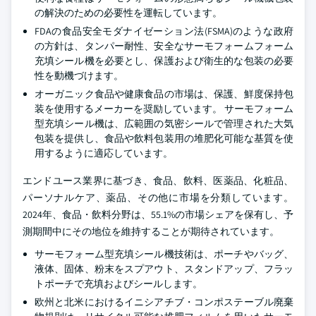
の解決のための必要性を運転しています。
FDAの食品安全モダナイゼーション法(FSMA)のような政府
の方針は、タンパー耐性、安全なサーモフォームフォーム
充填シール機を必要とし、保護および衛生的な包装の必要
性を動機づけます。
オーガニック食品や健康食品の市場は、保護、鮮度保持包
装を使用するメーカーを奨励しています。 サーモフォーム
型充填シール機は、広範囲の気密シールで管理された大気
包装を提供し、食品や飲料包装用の堆肥化可能な基質を使
用するように適応しています。
エンドユース業界に基づき、食品、飲料、医薬品、化粧品、
パーソナルケア、薬品、その他に市場を分類しています。
2024年、食品・飲料分野は、55.1%の市場シェアを保有し、予
測期間中にその地位を維持することが期待されています。
サーモフォーム型充填シール機技術は、ポーチやバッグ、
液体、固体、粉末をスプアウト、スタンドアップ、フラッ
トポーチで充填およびシールします。
欧州と北米におけるイニシアチブ・コンポステーブル廃棄