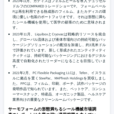
2023年11月、カディスはフォルムピールを導入 デュッセル
ドルフのCOMPAMEDトレードショーでP。 フォームペール
Pは再生利用できる熱成形のフィルム、またカディスの環
境に優しい包装のポートフォリオです。 それは形態に満ち
たシール機械を使用して医学の顧客のために意味されま
す。
2023年11月、LiquiboxとCryovacは戦略的リソースを統合
し、グローバル流体および液体市場向けの持続可能なパッ
ケージングソリューションの配信を加速し、約3兆米ドル
で評価されています。 新しく形成されたエンティティティ
ティティは、持続可能なパッケージングにおけるデジタル
高度で自動化されたリーダーになることを目指していま
す。
2021年2月、PC Flexible Packaging LLCは、Tefen、イスラエ
ルに拠点を置くSteePac、MAPfresh Holdingsを買収しまし
た。 PPCは、フィルム、印刷、ポーチ、試作パッケージの
発明作品で知られています。 また、ペットケア、コンシュ
ーマースナック、特産品、オーガニック製品、ヘルスケア
業界向けの重要なクリーンルームパッケージです。
サーモフォームの形態満ちるシール機械市場調