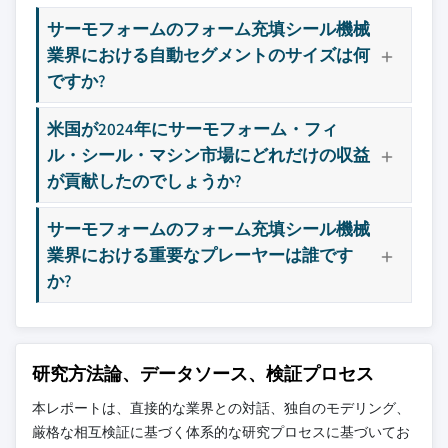
10.4.2 インド
11.11 ProMach
サーモフォームのフォーム充填シール機械
10.4.3 日本
11.12 Sealed Air Corporation
業界における自動セグメントのサイズは何
10.4.4 韓国
11.13 Sonoco Products Company
ですか?
10.4.5 オーストラリア
11.14 Syntegon
10.5 ラテンアメリカ
米国が2024年にサーモフォーム・フィ
11.15 Winpak Ltd.
ル・シール・マシン市場にどれだけの収益
10.5.1 ブラジル
主要な競合他社が見当たりませんか？
が貢献したのでしょうか?
10.5.2 メキシコ
このレポートに掲載されている企業は厳選さ
10.6 中東・アフリカ
れたものであり、競合全体を網羅するもので
サーモフォームのフォーム充填シール機械
10.6.1 サウジアラビア
はありません。
業界における重要なプレーヤーは誰です
10.6.2 アラブ首長国連邦
か?
10.6.3 南アフリカ
当社の市場収益計算は、個別にプロファイル
されていないメーカー、販売業者、専門業者
を含む全地域の全プレイヤーを考慮したボト
研究方法論、データソース、検証プロセス
ムアップ手法を採用しています。プロファイ
ルセクションは戦略的に重要なプレイヤーに
本レポートは、直接的な業界との対話、独自のモデリング、
焦点を当てており、市場規模の範囲を定義す
厳格な相互検証に基づく体系的な研究プロセスに基づいてお