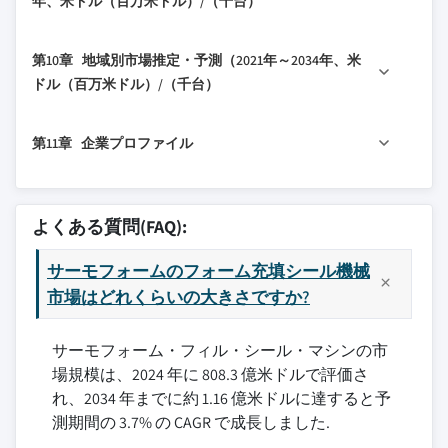
年、米ドル（百万米ドル）/（千台）
8.3 紙
7.6 その他
3.6.2 機械タイプ別
9.1 主要トレンド
8.4 アルミ箔
3.7 規制環境
第10章 地域別市場推定・予測（2021年～2034年、米
9.2 直接
8.5 多層フィルム
3.7.1 規格とコンプライアンス要件
ドル（百万米ドル）/（千台）
9.3 間接
8.6 生分解性素材
3.7.2 地域別規制フレームワーク
10.1 主要トレンド
8.7 その他
3.7.3 認証規格
第11章 企業プロファイル
10.2 北米
3.8 ポーターの分析
10.2.1 米国
3.9 PESTEL分析
11.1 Amcor PLC
10.2.2 カナダ
11.2 Anchor Packaging, Inc.
よくある質問(FAQ):
10.3 欧州
11.3 Barry-Wehmiller Group
10.3.1 ドイツ
サーモフォームのフォーム充填シール機械
11.4 Bosch Packaging Technology
10.3.2 英国
市場はどれくらいの大きさですか?
11.5 Coesia Group
10.3.3 フランス
11.6 DS Smith
サーモフォーム・フィル・シール・マシンの市
10.3.4 イタリア
11.7 Huhtamaki Oyj
場規模は、2024 年に 808.3 億米ドルで評価さ
10.3.5 スペイン
11.8 Mondi Group
れ、2034 年までに約 1.16 億米ドルに達すると予
10.4 アジア太平洋
11.9 Paccor Packaging Corporation
測期間の 3.7% の CAGR で成長しました.
10.4.1 中国
11.10 Placon Corporation