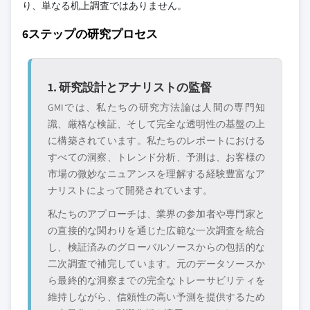
るものではありません。
り、単なる机上調査ではありません。
競合環境には以下も含まれる可能性があります
6ステップの研究プロセス
グローバルトップ
市場アクセスを支
層に属さない地
配する販売代理店
域・国内限定のリ
やチャネルパート
ーダー企業
ナー
1. 研究設計とアナリストの監督
GMIでは、私たちの研究方法論は人間の専門知
新興の破壊的企
特定の用途やエン
識、厳格な検証、そして完全な透明性の基盤の上
業、スタートアッ
ドユースに特化し
に構築されています。私たちのレポートにおける
プ、または隣接業
たニッチプレイヤ
すべての洞察、トレンド分析、予測は、お客様の
界からの参入者
ー
市場の微妙なニュアンスを理解する経験豊富なア
ナリストによって開発されています。
無料カスタマイズ - レポート価値の最大
私たちのアプローチは、業界の参加者や専門家と
20%
の直接的な関わりを通じた広範な一次調査を統合
特定のデータが必要ですか？カスタマイ
し、検証済みのグローバルソースからの包括的な
ズをリクエストして、正確な要件に合わ
二次調査で補完しています。元のデータソースか
せた洞察を入手してください。
ら最終的な洞察までの完全なトレーサビリティを
カスタマイズを依頼する →
維持しながら、信頼性の高い予測を提供するため