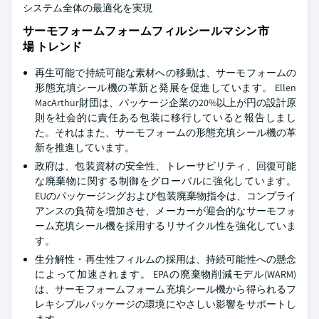
システム全体の最適化を実現
サーモフォームフォームフィルシールマシン市
場 トレンド
再生可能で持続可能な素材への移動は、サーモフォームの
形態充填シール機の革新と発展を促進しています。 Ellen
MacArthur財団は、パッケージ企業の20%以上が円の設計原
則を社会的に責任ある包装に移行していると報告しまし
た。それはまた、サーモフォームの形態充填シール機の革
新を推進しています。
政府は、包装資材の安全性、トレーサビリティ、回復可能
な廃棄物に関する制御をグローバルに強化しています。
EUのパッケージングおよび包装廃棄物指令は、コンプライ
アンスの負荷を増加させ、メーカーが迎合的なサーモフォ
ーム充填シール機を採用するリサイクル性を強化していま
す。
生分解性・再生性フィルムの採用は、持続可能性への懸念
によって加速されます。 EPAの廃棄物削減モデル(WARM)
は、サーモフォームフォーム充填シール機から得られるフ
レキシブルパッケージの環境にやさしい影響をサポートし