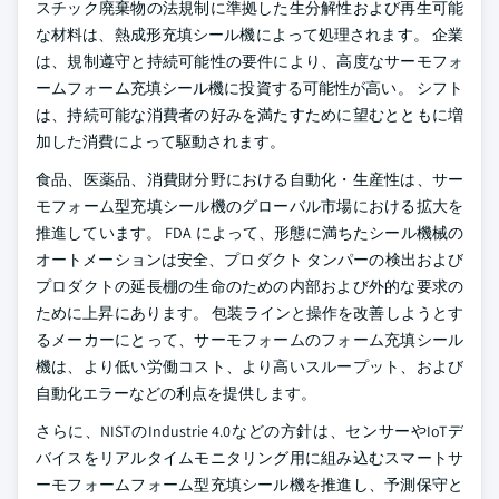
スチック廃棄物の法規制に準拠した生分解性および再生可能
な材料は、熱成形充填シール機によって処理されます。 企業
は、規制遵守と持続可能性の要件により、高度なサーモフォ
ームフォーム充填シール機に投資する可能性が高い。 シフト
は、持続可能な消費者の好みを満たすために望むとともに増
加した消費によって駆動されます。
食品、医薬品、消費財分野における自動化・生産性は、サー
モフォーム型充填シール機のグローバル市場における拡大を
推進しています。 FDA によって、形態に満ちたシール機械の
オートメーションは安全、プロダクト タンパーの検出および
プロダクトの延長棚の生命のための内部および外的な要求の
ために上昇にあります。 包装ラインと操作を改善しようとす
るメーカーにとって、サーモフォームのフォーム充填シール
機は、より低い労働コスト、より高いスループット、および
自動化エラーなどの利点を提供します。
さらに、NISTのIndustrie 4.0などの方針は、センサーやIoTデ
バイスをリアルタイムモニタリング用に組み込むスマートサ
ーモフォームフォーム型充填シール機を推進し、予測保守と