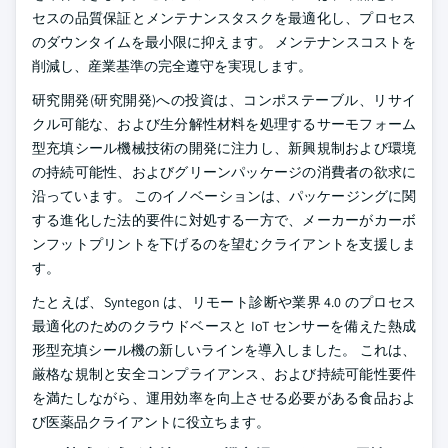
セスの品質保証とメンテナンスタスクを最適化し、プロセス
のダウンタイムを最小限に抑えます。 メンテナンスコストを
削減し、産業基準の完全遵守を実現します。
研究開発(研究開発)への投資は、コンポステーブル、リサイ
クル可能な、および生分解性材料を処理するサーモフォーム
型充填シール機械技術の開発に注力し、新興規制および環境
の持続可能性、およびグリーンパッケージの消費者の欲求に
沿っています。 このイノベーションは、パッケージングに関
する進化した法的要件に対処する一方で、メーカーがカーボ
ンフットプリントを下げるのを望むクライアントを支援しま
す。
たとえば、Syntegon は、リモート診断や業界 4.0 のプロセス
最適化のためのクラウドベースと IoT センサーを備えた熱成
形型充填シール機の新しいラインを導入しました。 これは、
厳格な規制と安全コンプライアンス、および持続可能性要件
を満たしながら、運用効率を向上させる必要がある食品およ
び医薬品クライアントに役立ちます。