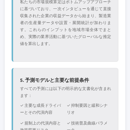
私たちの市場規模算定はボトムアップアプローチ
に基づいており、一次インタビューを通じて直接
収集された企業の収益データから始まり、製造業
者の生産量データや設置・展開統計が加わりま
す。これらのインプットを地域市場全体でまと
め、実際の業界活動に基づいたグローバルな推定
値を算出します。
5. 予測モデルと主要な前提条件
すべての予測には以下の明示的な文書化が含まれ
ます：
✓ 主要な成長ドライバ
✓ 抑制要因と緩和シナ
ーとその代演内容
リオ
✓ 規制上の代演内容と
✓ 技術普及曲線パラメ