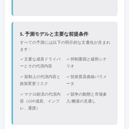
5. 予測モデルと主要な前提条件
すべての予測には以下の明示的な文書化が含まれ
ます：
✓ 主要な成長ドライバ
✓ 抑制要因と緩和シナ
ーとその代演内容
リオ
✓ 規制上の代演内容と
✓ 技術普及曲線パラメ
政策変更リスク
ータ
✓ マクロ経済の代演内
✓ 競争の動態と市場参
容（GDP成長、インフ
入/椭退の見通し
レ、通貨）