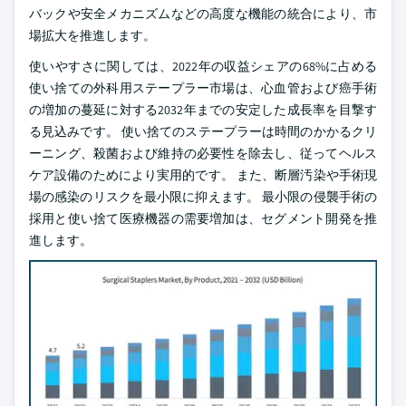
バックや安全メカニズムなどの高度な機能の統合により、市
場拡大を推進します。
使いやすさに関しては、2022年の収益シェアの68%に占める
使い捨ての外科用ステープラー市場は、心血管および癌手術
の増加の蔓延に対する2032年までの安定した成長率を目撃す
る見込みです。 使い捨てのステープラーは時間のかかるクリ
ーニング、殺菌および維持の必要性を除去し、従ってヘルス
ケア設備のためにより実用的です。 また、断層汚染や手術現
場の感染のリスクを最小限に抑えます。 最小限の侵襲手術の
採用と使い捨て医療機器の需要増加は、セグメント開発を推
進します。