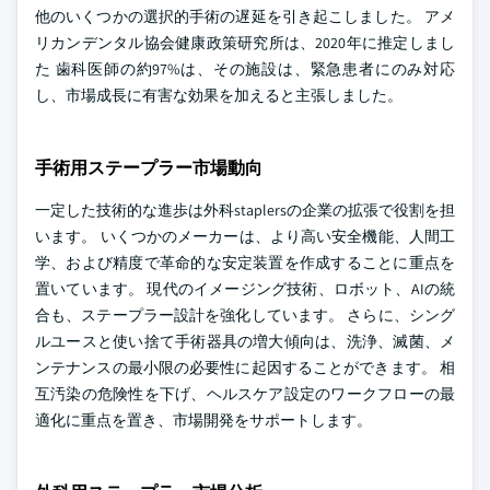
他のいくつかの選択的手術の遅延を引き起こしました。 アメ
リカンデンタル協会健康政策研究所は、2020年に推定しまし
た 歯科医師の約97%は、その施設は、緊急患者にのみ対応
し、市場成長に有害な効果を加えると主張しました。
手術用ステープラー市場動向
一定した技術的な進歩は外科staplersの企業の拡張で役割を担
います。 いくつかのメーカーは、より高い安全機能、人間工
学、および精度で革命的な安定装置を作成することに重点を
置いています。 現代のイメージング技術、ロボット、AIの統
合も、ステープラー設計を強化しています。 さらに、シング
ルユースと使い捨て手術器具の増大傾向は、洗浄、滅菌、メ
ンテナンスの最小限の必要性に起因することができます。 相
互汚染の危険性を下げ、ヘルスケア設定のワークフローの最
適化に重点を置き、市場開発をサポートします。