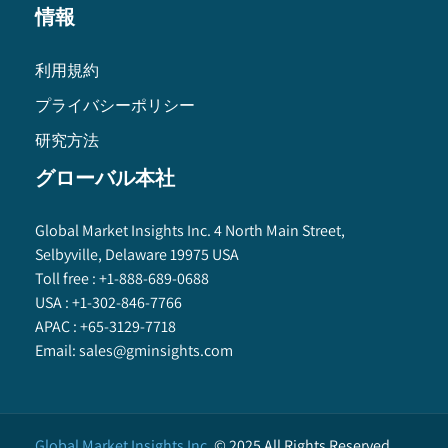
情報
利用規約
プライバシーポリシー
研究方法
グローバル本社
Global Market Insights Inc. 4 North Main Street,
Selbyville, Delaware 19975 USA
Toll free :
+1-888-689-0688
USA :
+1-302-846-7766
APAC :
+65-3129-7718
Email:
sales@gminsights.com
Global Market Insights Inc.
©
2025
All Rights Reserved.