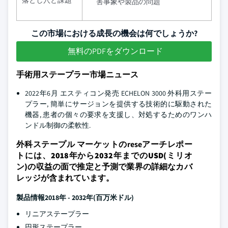
落とし穴と課題
害事象や製品の問題
この市場における成長の機会は何でしょうか?
無料のPDFをダウンロード
手術用ステープラー市場ニュース
2022年6月 エスティコン発売 ECHELON 3000 外科用ステー
プラー, 簡単にサージョンを提供する技術的に駆動された
機器, 患者の個々の要求を支援し、対処するためのワンハ
ンドル制御の柔軟性.
外科ステープル マーケットのrese
アーチレポー
トには、2018年から2032年までのUSD(ミリオ
ン)の収益の面で推定と予測で業界の詳細なカバ
レッジが含まれています。
製品情報
2018年 - 2032年(百万米ドル)
リニアステープラー
円形ステープラー