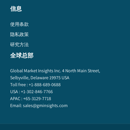
信息
使用条款
隐私政策
研究方法
全球总部
Global Market Insights Inc. 4 North Main Street,
Selbyville, Delaware 19975 USA
Toll free :
+1-888-689-0688
USA :
+1-302-846-7766
APAC :
+65-3129-7718
Email:
sales@gminsights.com