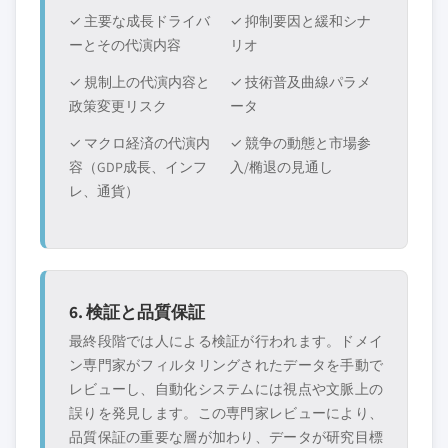
✓ 主要な成長ドライバ
✓ 抑制要因と緩和シナ
ーとその代演内容
リオ
✓ 規制上の代演内容と
✓ 技術普及曲線パラメ
政策変更リスク
ータ
✓ マクロ経済の代演内
✓ 競争の動態と市場参
容（GDP成長、インフ
入/椭退の見通し
レ、通貨）
6. 検証と品質保証
最終段階では人による検証が行われます。ドメイ
ン専門家がフィルタリングされたデータを手動で
レビューし、自動化システムには視点や文脈上の
誤りを発見します。この専門家レビューにより、
品質保証の重要な層が加わり、データが研究目標