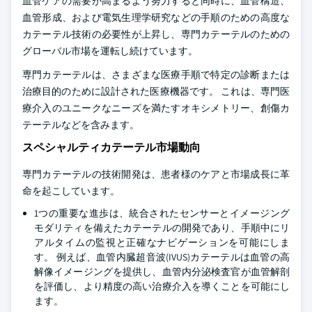
血管ケアの需要が高まるよう努力すると同時に、血管構造、
血管形成、および電気生理学研究などの手順のための高度な
カテーテル技術の必要性が上昇し、専門カテーテルのための
グローバル市場を運転し続けています。
専門カテーテルは、さまざまな医療手順で特定の診断または
治療目的のために設計された医療機器です。 これは、専門医
療介入のユニークなニーズを満たすオキシメトリー、創傷カ
テーテルなどを含みます。
スペシャルティカテーテル市場動向
専門カテーテルの技術開発は、患者様のケアと市場成長に革
命を起こしています。
1つの重要な進歩は、統合されたセンサーとイメージング
モダリティを備えたカテーテルの開発であり、手順中にリ
アルタイムの監視と正確なナビゲーションを可能にしま
す。 例えば、血管内臓超音波(IVUS)カテーテルは血管の高
解像イメージングを提供し、血管内分泌検査官が血管解剖
を評価し、より精度の高い治療介入を導くことを可能にし
ます。