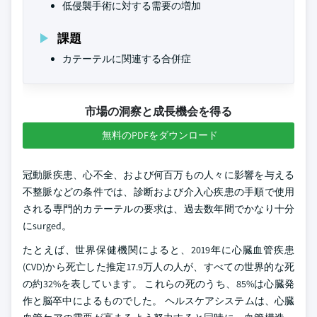
低侵襲手術に対する需要の増加
課題
カテーテルに関連する合併症
市場の洞察と成長機会を得る
無料のPDFをダウンロード
冠動脈疾患、心不全、および何百万もの人々に影響を与える
不整脈などの条件では、診断および介入心疾患の手順で使用
される専門的カテーテルの要求は、過去数年間でかなり十分
にsurged。
たとえば、世界保健機関によると、2019年に心臓血管疾患
(CVD)から死亡した推定17.9万人の人が、すべての世界的な死
の約32%を表しています。 これらの死のうち、85%は心臓発
作と脳卒中によるものでした。 ヘルスケアシステムは、心臓