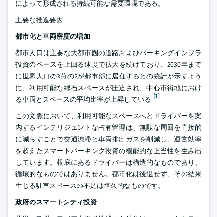
によって形成される持続可能な需要環境である。
主要な推進要因
都市化と車両密度の増加
都市人口は主要な大都市圏の道路およびパーキングインフラ
投資のペースを上回る速度で拡大を続けており、2030年まで
に世界人口の3分の2が都市部に居住するとの統計が示すよう
に、利用可能な縁石スペースが圧迫され、中心市街地におけ
[1]
る車両とスペースの平均比率が上昇している
この文脈において、利用可能なスペースへとドライバーを案
内するインテリジェントな占有管理は、無駄な周回を直接的
に減らすことで交通渋滞と車両排出ガスを削減し、運営効率
を超えたスマートパーキング投資の機能的な正当性を生み出
しています。根底にあるドライバーは構造的なものであり、
循環的なものではありません。都市化は後退せず、その結果
生じる駐車スペースの不足は恒久的なものです。
政府のスマートシティ投資