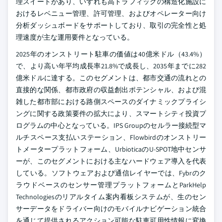
理スイートがあり、いずれも高トラフィックの構造化施設に
おけるレベニュー管理、許可管理、およびオペレーター向け
分析ダッシュボードをサポートしており、取引の完全性と処
理速度が主な運用要件となっている。
2025年のオンストリート駐車の価値は40億米ドル（43.4%）
で、より高い年平均成長率21.8%で成長し、2035年までに282
億米ドルに達する。このセグメントは、都市交通の流れとの
直接的な関係、都市政府の収益創出ポテンシャル、および混
雑した都市部における路側スペースのダイナミックプライシ
ングに関する政策要件の拡大により、スマートシティ投資プ
ログラムの中心となっている。IPS Groupのセルラー接続型マ
ルチスペース支払いステーション、Flowbirdのオンストリー
トメータープラットフォーム、UrbioticaのU-SPOT地中センサ
ーが、このセグメントにおける主なハードウェア導入を代表
している。ソフトウェアおよび通信レイヤーでは、Fybrのク
ラウドベースのセンサー管理プラットフォームとParkHelp
Technologiesのリアルタイム案内看板システムが、生のセン
サーデータをドライバー向けのモバイルナビゲーション統合
を通じて提供されるアクション可能な駐車可用性情報に変換