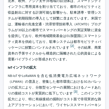
北米、欧州、アジア太平洋地域の自治体は、スマートシティ
インフラに専用資本を割り当てており、都市のモビリティと
収益創出に対する計測可能な影響から、駐車誘導・管理シス
テムが初期段階の導入として頻繁に含まれています。米国で
は、運輸省の先進交通・渋滞管理技術導入（ATCMTD）プログ
ラムが30以上の都市でスマートパーキングの実証実験に資金
を提供しており、欧州地域開発基金はEU加盟国にスマートシ
ティ資本を供給しており、駐車システムは都市モビリティパ
[2]
ッケージに頻繁にバンドルされています
。その結果、商業
資本の予算サイクルから構造的に隔離された公的資金による
需要パイプラインが形成されています。
IoTインフラの拡大
NB-IoTやLoRaWANを含む低消費電力広域ネットワーク
（LPWAN）の普及と、密集した都市環境における5Gカバレッ
ジの拡大により、分散型センサーの展開におけるノードあた
[3]
りの接続コストが実質的に低下しています
。このインフラ
拡大により、特に有線接続の掘削がコスト面で非現実的な路
上アプリケーションにおいて、ワイヤレススマートパーキン