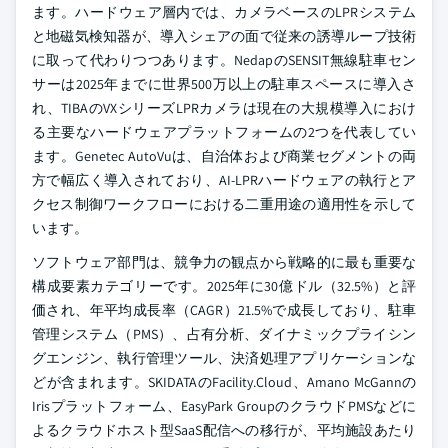
ます。ハードウェア層内では、カメラベースのLPRシステム
と地磁気検知器が、導入シェアの面で従来の誘導ループ技術
に取って代わりつつあります。NedapのSENSIT無線駐車セン
サーは2025年までに世界500万以上の駐車スペースに導入さ
れ、TIBAのVXシリーズLPRカメラは現在の大規模導入におけ
る主要なハードウェアプラットフォームの2つを代表してい
ます。Genetec AutoVuは、自治体および商業セグメントの両
方で幅広く導入されており、AI-LPRハードウェアの執行とア
クセス制御ワークフローにおける二重用途の適用性を示して
います。
ソフトウェア部門は、競争力の観点から戦略的に最も重要な
構成要素カテゴリーです。2025年に30億ドル（32.5%）と評
価され、年平均成長率（CAGR）21.5%で成長しており、駐車
管理システム（PMS）、占有分析、ダイナミックプライシン
グエンジン、執行管理ツール、決済処理アプリケーションな
どが含まれます。SKIDATAのFacility.Cloud、Amano McGannの
Irisプラットフォーム、EasyPark GroupのクラウドPMSなどに
よるクラウドホスト型SaaS配信への移行が、平均施設あたり