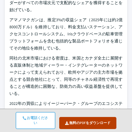
ダーがすべての市場次元で支配的なシェアを獲得することを
妨げている。
アマノマクガンは、推定3%の収益シェア（2025年には約2億
8000万ドル）を維持しており、料金支払いステーション、ア
クセスコントロールシステム、Irisクラウドベースの駐車管理
プラットフォームを含む包括的な製品ポートフォリオを通じ
てその地位を維持している。
同社の北米市場における密度は、米国とカナダ全土に展開す
る直販体制と地域ディーラー・インテグレーターのネットワ
ークによって支えられており、欧州やアジアの主力市場を拠
点とする競合他社にとって、同等のチャネル経済性で再現す
ることが構造的に困難な、防衛力の高い収益基盤を提供して
いる。
2022年の買収によりイージーパーク・グループのエコシステ
ム内で事業を展開するフローバードは、西欧と特定の北米都
市における路上駐車メーターと決済端末市場に集中的に存在
お電話くださ
い
無料のPDFをダウンロード
し、約2.7%のシェア（およそ2億5,000万ドル）を有してい
る。イージーパーク・グループとの統合により、フローバー