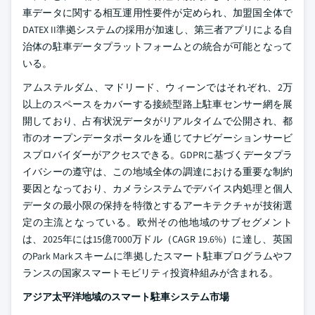
車データに関する相互運用性要件が定められ、加盟国全体で
DATEX II準拠システムの採用が加速し、第三者アプリによる自
治体の駐車データプラットフォームとの統合が可能となって
いる。
アムステルダム、マドリード、ウィーンではそれぞれ、2万
以上のスペースをカバーする接続型路上駐車センサー網を展
開しており、占有状況データがリアルタイムで公開され、都
市のオープンデータポータルを通じてナビゲーションサービ
スプロバイダーがアクセスできる。GDPRに基づくデータプラ
イバシーの遵守は、この地域全体の調達における重要な制約
要因となっており、カメラシステムでデバイス内処理と個人
データの最小限の保持を特徴とするアーキテクチャが技術選
定の主流となっている。欧州その他地域のサブセグメント
は、2025年には15億7000万ドル（CAGR 19.6%）に達し、英国
のPark Markスキームに準拠したスマート駐車プログラムやフ
ランスの国家スマートモビリティ投資枠組みが含まれる。
アジア太平洋地域のスマート駐車システム市場