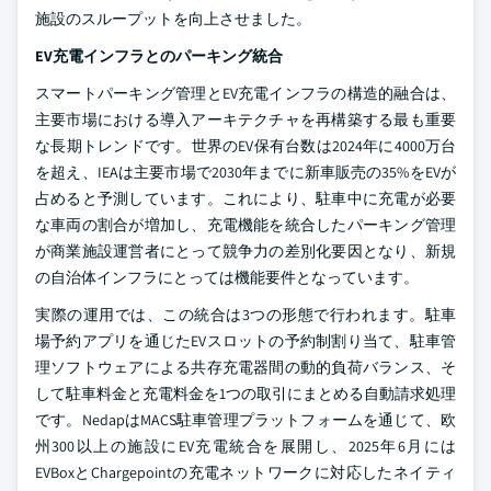
施設のスループットを向上させました。
EV充電インフラとのパーキング統合
スマートパーキング管理とEV充電インフラの構造的融合は、
主要市場における導入アーキテクチャを再構築する最も重要
な長期トレンドです。世界のEV保有台数は2024年に4000万台
を超え、IEAは主要市場で2030年までに新車販売の35%をEVが
占めると予測しています。これにより、駐車中に充電が必要
な車両の割合が増加し、充電機能を統合したパーキング管理
が商業施設運営者にとって競争力の差別化要因となり、新規
の自治体インフラにとっては機能要件となっています。
実際の運用では、この統合は3つの形態で行われます。駐車
場予約アプリを通じたEVスロットの予約制割り当て、駐車管
理ソフトウェアによる共存充電器間の動的負荷バランス、そ
して駐車料金と充電料金を1つの取引にまとめる自動請求処理
です。NedapはMACS駐車管理プラットフォームを通じて、欧
州300以上の施設にEV充電統合を展開し、2025年6月には
EVBoxとChargepointの充電ネットワークに対応したネイティ