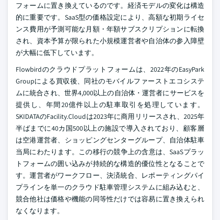
フォームに置き換えているのです。経済モデルの変化は構造
的に重要です。SaaS型の価格設定により、高額な初期ライセ
ンス費用が予測可能な月額・年額サブスクリプションに転換
され、資本予算が限られた小規模運営者や自治体の参入障壁
が大幅に低下しています。
Flowbirdのクラウドプラットフォームは、2022年のEasyPark
Groupによる買収後、同社のモバイルファーストエコシステ
ムに統合され、世界4,000以上の自治体・運営者にサービスを
提供し、年間20億件以上の駐車取引を処理しています。
SKIDATAのFacility.Cloudは2023年に商用リリースされ、2025年
半ばまでに40カ国500以上の施設で導入されており、顧客層
は空港運営者、ショッピングセンターグループ、自治体駐車
当局にわたります。この移行の競争上の含意は、SaaSプラッ
トフォームの囲い込みが持続的な構造的優位性となることで
す。運営者がワークフロー、決済統合、レポーティングパイ
プラインを単一のクラウド駐車管理システムに組み込むと、
競合他社は価格や機能の同等性だけでは容易に置き換えられ
なくなります。