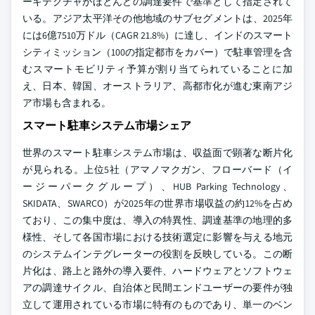
ーキテクチャがほとんどの調達要件で基準として指定されて
いる。アジア太平洋その他地域のサブセグメントは、2025年
には6億7510万ドル（CAGR 21.8%）に達し、インドのスマート
シティミッション（100の指定都市をカバー）で駐車管理を含
むスマートモビリティ予算が割り当てられていることに加
え、日本、韓国、オーストラリア、高都市化が進む東南アジ
ア市場も含まれる。
スマート駐車システム市場シェア
世界のスマート駐車システム市場は、収益面で顕著な断片化
が見られる。上位5社（アマノマクガン、フローバード（イ
ージーパークグループ）、HUB Parking Technology、
SKIDATA、SWARCO）が2025年の世界市場収益の約12%を占め
ており、この集中度は、導入の特異性、調達基準の地理的多
様性、そして各国市場における技術選定に影響を与える地元
のシステムインテグレーターの役割を反映している。この断
片化は、路上と路外の導入要件、ハードウェアとソフトウェ
アの調達サイクル、自治体と民間エンドユーザーの要件が独
立して運用されている市場に特有のものであり、単一のベン