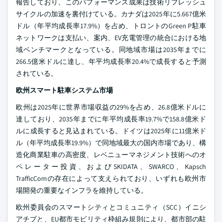
報告しており、このパフォーマンス成果は技術リフレッシュ
サイクルの加速を裏付けている。カナダは2025年に5.667億米
ドル（年平均成長率17.9%）を占め、トロントのGreen P駐車
ネットワークは支払い、案内、EV充電管理の統合における地
域ベンチマークとなっている。同地域市場は2035年までに
266.5億米ドルに達し、年平均成長率20.4%で成長すると予測
されている。
欧州スマート駐車システム市場
欧州は2025年に世界市場収益の29%を占め、26.8億米ドルに
達しており、2035年までに年平均成長率19.7%で158.8億米ド
ルに成長すると見込まれている。ドイツは2025年に11億米ド
ル（年平均成長率19.9%）で同地域最大の国内市場であり、構
造化商業駐車の高密度、レベニューマネジメント技術へのオ
ペレーター投資、およびSKIDATA、SWARCO、Kapsch
TrafficComの存在によって支えられており、いずれも欧州市
場開発の重要なインフラを維持している。
欧州委員会のスマートシティとコミュニティ（SCC）イニシ
アチブと、EU都市モビリティ枠組み規則により、都市部の駐