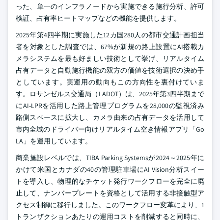
った、単一のインフラノードから実施できる施行分析、許可
検証、占有率ヒートマップなどの機能を提供します。
2025年第4四半期に実施した12カ国280人の都市交通計画担当
者を対象とした調査では、67%が新規の路上設置にAI搭載カ
メラシステムを最も好ましい技術として挙げ、リアルタイム
占有データと自動施行機能の双方の価値を技術選択の決め手
としています。実運用の動向もこの方向性を裏付けていま
す。ロサンゼルス交通局（LADOT）は、2025年第3四半期まで
にAI-LPRを活用した路上管理プログラムを28,000の監視済み
路側スペースに拡大し、カメラ由来の占有データを活用して
市内全域のドライバー向けリアルタイム空き情報アプリ「Go
LA」を運用しています。
商業施設レベルでは、TIBA Parking Systemsが2024～2025年に
かけて米国とカナダの40の管理駐車場にAI Vision分析スイー
トを導入し、物理的なチケット発行ワークフローを完全に廃
止して、ナンバープレートを資格として活用する非接触型ア
クセス制御に移行しました。このワークフロー変革により、1
トランザクションあたりの運用コストを削減すると同時に、