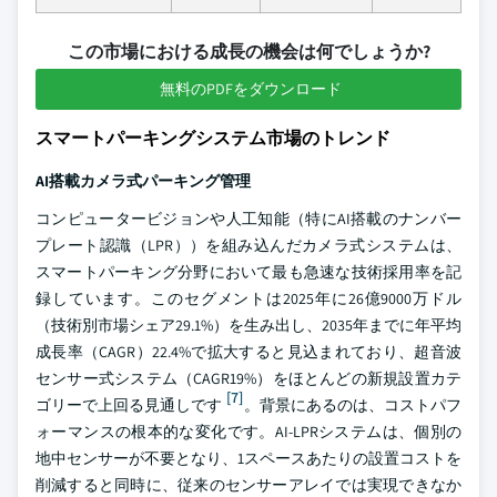
この市場における成長の機会は何でしょうか?
無料のPDFをダウンロード
スマートパーキングシステム市場のトレンド
AI搭載カメラ式パーキング管理
コンピュータービジョンや人工知能（特にAI搭載のナンバー
プレート認識（LPR））を組み込んだカメラ式システムは、
スマートパーキング分野において最も急速な技術採用率を記
録しています。このセグメントは2025年に26億9000万ドル
（技術別市場シェア29.1%）を生み出し、2035年までに年平均
成長率（CAGR）22.4%で拡大すると見込まれており、超音波
センサー式システム（CAGR19%）をほとんどの新規設置カテ
[7]
ゴリーで上回る見通しです
。背景にあるのは、コストパフ
ォーマンスの根本的な変化です。AI-LPRシステムは、個別の
地中センサーが不要となり、1スペースあたりの設置コストを
削減すると同時に、従来のセンサーアレイでは実現できなか