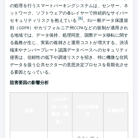
の処理を行うスマートパーキングシステムは、センサー、ネ
ットワーク、ソフトウェアの各レイヤーで持続的なサイバー
[6]
セキュリティリスクを抱えている
。EU一般データ保護規
則（GDPR）やカリフォルニア州CCPAなどの規制が適用され
る地域では、データ保持、処理同意、国際データ移転に関す
る義務が生じ、実装の複雑さと運用コストが増大する。決済
端末やナンバープレート認識データベースへのセキュリティ
侵害は、信頼性の低下や調達リスクを招き、特に機微な住民
データを扱う公共セクターの意思決定プロセスを長期化させ
る要因となっている。
阻害要因の影響分析
CAGR予
測への影
地理的関連
課題
影響時期
響度（概
性
算）