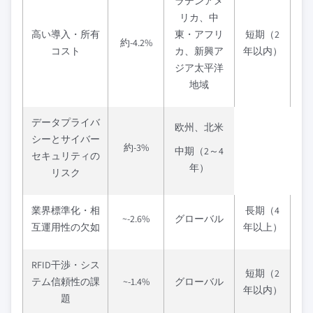
ラテンアメ
リカ、中
高い導入・所有
東・アフリ
短期（2
約-4.2%
コスト
カ、新興ア
年以内）
ジア太平洋
地域
データプライバ
欧州、北米
シーとサイバー
約-3%
中期（2～4
セキュリティの
年）
リスク
業界標準化・相
長期（4
~-2.6%
グローバル
互運用性の欠如
年以上）
RFID干渉・シス
短期（2
テム信頼性の課
~-1.4%
グローバル
年以内）
題