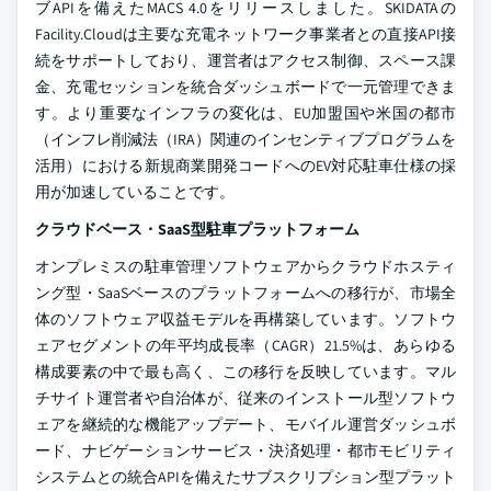
ブAPIを備えたMACS 4.0をリリースしました。SKIDATAの
Facility.Cloudは主要な充電ネットワーク事業者との直接API接
続をサポートしており、運営者はアクセス制御、スペース課
金、充電セッションを統合ダッシュボードで一元管理できま
す。より重要なインフラの変化は、EU加盟国や米国の都市
（インフレ削減法（IRA）関連のインセンティブプログラムを
活用）における新規商業開発コードへのEV対応駐車仕様の採
用が加速していることです。
クラウドベース・SaaS型駐車プラットフォーム
オンプレミスの駐車管理ソフトウェアからクラウドホスティ
ング型・SaaSベースのプラットフォームへの移行が、市場全
体のソフトウェア収益モデルを再構築しています。ソフトウ
ェアセグメントの年平均成長率（CAGR）21.5%は、あらゆる
構成要素の中で最も高く、この移行を反映しています。マル
チサイト運営者や自治体が、従来のインストール型ソフトウ
ェアを継続的な機能アップデート、モバイル運営ダッシュボ
ード、ナビゲーションサービス・決済処理・都市モビリティ
システムとの統合APIを備えたサブスクリプション型プラット