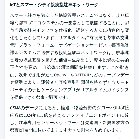
IoTとスマートシティ接続型駐車ネットワーク
スマート駐車を独立した施設管理システムではなく、より広
範な都市IoTエコシステムの一要素として展開することは、都
市当局が駐車インフラを仕様化・調達する方法に構造的な変
化をもたらしています。リアルタイム占有状況を都市の交通
管理プラットフォーム・ナビゲーションサービス・都市混雑
課金システムに送信する接続型駐車ネットワークは、駐車運
営者の収益基盤を超えた価値を生み出し、資本投資の公共的
正当性を高め、自治体の調達期間を短縮します。この動き
は、欧州で採用が進むOpen511やDATEX IIなどのオープンデー
タ標準により、運営者と直接商取引関係を持たずともサード
パーティのナビゲーションアプリがリアルタイムガイダンス
を提供できる都市で顕著です。
GSMAのデータによると、輸送・物流分野のグローバルIoT接
続数は2024年に5億を超えるアクティブエンドポイントに達
し、駐車専用センサーネットワークは先進国・新興国双方の
都市IoT展開においてますます大きな割合を占めています。