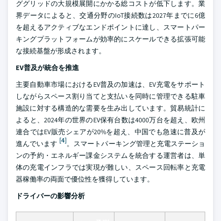
ググリッドの大規模展開にかかる総コストが低下します。業
界データによると、交通分野のIoT接続数は2027年までに6億
を超えるアクティブなエンドポイントに達し、スマートパー
キングプラットフォームが効率的にスケールできる拡張可能
な接続基盤が形成されます。
EV普及が統合を推進
主要自動車市場におけるEV普及の加速は、EV充電をサポート
しながらスペース割り当てと支払いを同時に管理できる駐車
施設に対する構造的な需要を生み出しています。貿易統計に
よると、2024年の世界のEV保有台数は4000万台を超え、欧州
連合ではEV販売シェアが20%を超え、中国でも急速に普及が
[4]
進んでいます
。スマートパーキング管理と充電ステーショ
ンの予約・エネルギー課金システムを統合する運営者は、単
体の充電インフラでは実現が難しい、スペース回転率と充電
器稼働率の両面で優位性を獲得しています。
ドライバーの影響分析