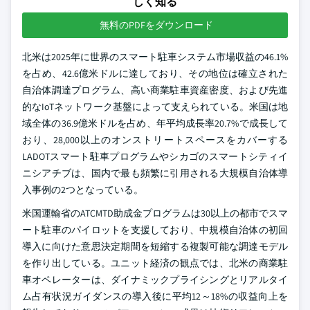
しく知る
無料のPDFをダウンロード
北米は2025年に世界のスマート駐車システム市場収益の46.1%
を占め、42.6億米ドルに達しており、その地位は確立された
自治体調達プログラム、高い商業駐車資産密度、および先進
的なIoTネットワーク基盤によって支えられている。米国は地
域全体の36.9億米ドルを占め、年平均成長率20.7%で成長して
おり、28,000以上のオンストリートスペースをカバーする
LADOTスマート駐車プログラムやシカゴのスマートシティイ
ニシアチブは、国内で最も頻繁に引用される大規模自治体導
入事例の2つとなっている。
米国運輸省のATCMTD助成金プログラムは30以上の都市でスマ
ート駐車のパイロットを支援しており、中規模自治体の初回
導入に向けた意思決定期間を短縮する複製可能な調達モデル
を作り出している。ユニット経済の観点では、北米の商業駐
車オペレーターは、ダイナミックプライシングとリアルタイ
ム占有状況ガイダンスの導入後に平均12～18%の収益向上を