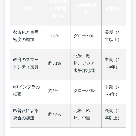
CAGR予測
地理的関連
要因
への影響
影響時期
性
度(~%)
都市化と車両
長期（4
~5.8%
グローバル
密度の増加
年以上）
北米、欧
政府のスマー
中期（2
約5.1%
州、アジア
トシティ投資
～4年）
太平洋地域
IoTインフラの
中期（2
約5%
グローバル
拡張
～4年）
EV普及による
北米、欧
長期（4
約4.4%
統合の加速
州、中国
年以上）