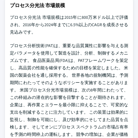
プロセス分光法 市場規模
プロセス分光法 市場規模は2015年に800万米ドル以上で評価
され、2016年から2024年までに6.5%以上のCAGRを成長させる
見込みです。
プロセス分析技術(PAT)は、重要な品質属性に影響を与える測
定パラメータを使用して製造を設計、分析、制御するメカニ
ズムです。 食品医薬品局(FDA)は、PATフレームワークを策定
し、高品質の性能を確保するための目標を策定しました。 米
国の製薬会社を通し採用する。 世界各地の規制機関は、予測
期間にわたってそのようなポリシーを実施することがありま
す。 米国プロセス分光市場規模は、次の8年間にわたって、
この枠組みの潜在的な影響を目撃することが期待されます。
企業は、再作業とエラーを最小限に抑えることで、可変的な
支出を削減することに注力しています。 この装置は効果的に
監視し、制御を可能にし、及び効率的にそしてまた品質を点
検します、そしてオンにプロセス スペクトラムの市場占有率
を予測の時間枠上の運転します。 競争の増加は、企業が価格