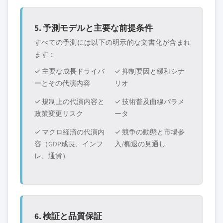
5. 予測モデルと主要な前提条件
すべての予測には以下の明示的な文書化が含まれ
ます：
✓ 主要な成長ドライバ
✓ 抑制要因と緩和シナ
ーとその代演内容
リオ
✓ 規制上の代演内容と
✓ 技術普及曲線パラメ
政策変更リスク
ータ
✓ マクロ経済の代演内
✓ 競争の動態と市場参
容（GDP成長、インフ
入/椭退の見通し
レ、通貨）
6. 検証と品質保証