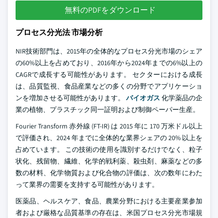
無料のPDFをダウンロード
プロセス分光法 市場分析
NIR技術部門は、2015年の全体的なプロセス分光市場のシェア
の60%以上を占めており、2016年から2024年までの6%以上の
CAGRで成長する可能性があります。 セクターにおける成長
は、品質監視、食品産業などの多くの分野でアプリケーショ
ンを増加させる可能性があります。
バイオガス
化学薬品の企
業の植物、プラスチック同一証明および制御ペーパー生産。
Fourier Transform 赤外線 (FT-IR) は 2015 年に 170 万米ドル以上
で評価され、2024 年までに全体的な業界シェアの 20% 以上を
占めています。 この技術の使用を識別するだけでなく、粒子
状化、残留物、繊維、化学的戦利薬、殺虫剤、麻薬などの多
数の材料、化学物質および化合物の評価は、次の数年にわた
って業界の需要を支持する可能性があります。
医薬品、ヘルスケア、食品、農業分野における主要産業参加
者および厳格な品質基準の存在は、米国プロセス分光市場規