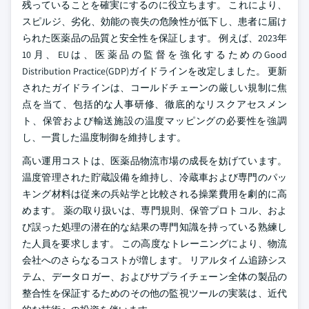
残っていることを確実にするのに役立ちます。 これにより、
スピルジ、劣化、効能の喪失の危険性が低下し、患者に届け
られた医薬品の品質と安全性を保証します。 例えば、2023年
10月、EUは、医薬品の監督を強化するためのGood
Distribution Practice(GDP)ガイドラインを改定しました。 更新
されたガイドラインは、コールドチェーンの厳しい規制に焦
点を当て、包括的な人事研修、徹底的なリスクアセスメン
ト、保管および輸送施設の温度マッピングの必要性を強調
し、一貫した温度制御を維持します。
高い運用コストは、医薬品物流市場の成長を妨げています。
温度管理された貯蔵設備を維持し、冷蔵車および専門のパッ
キング材料は従来の兵站学と比較される操業費用を劇的に高
めます。 薬の取り扱いは、専門規則、保管プロトコル、およ
び誤った処理の潜在的な結果の専門知識を持っている熟練し
た人員を要求します。 この高度なトレーニングにより、物流
会社へのさらなるコストが増します。 リアルタイム追跡シス
テム、データロガー、およびサプライチェーン全体の製品の
整合性を保証するためのその他の監視ツールの実装は、近代