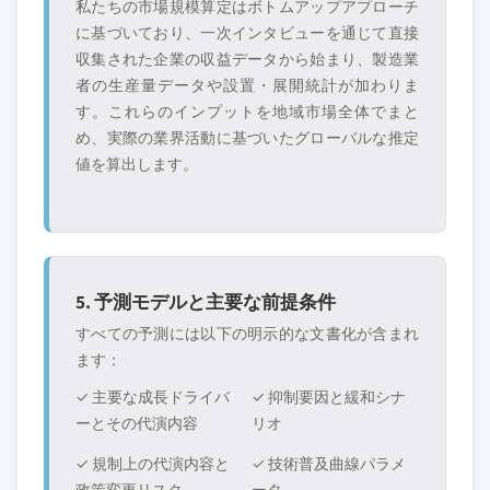
私たちの市場規模算定はボトムアップアプローチ
に基づいており、一次インタビューを通じて直接
収集された企業の収益データから始まり、製造業
者の生産量データや設置・展開統計が加わりま
す。これらのインプットを地域市場全体でまと
め、実際の業界活動に基づいたグローバルな推定
値を算出します。
5. 予測モデルと主要な前提条件
すべての予測には以下の明示的な文書化が含まれ
ます：
✓ 主要な成長ドライバ
✓ 抑制要因と緩和シナ
ーとその代演内容
リオ
✓ 規制上の代演内容と
✓ 技術普及曲線パラメ