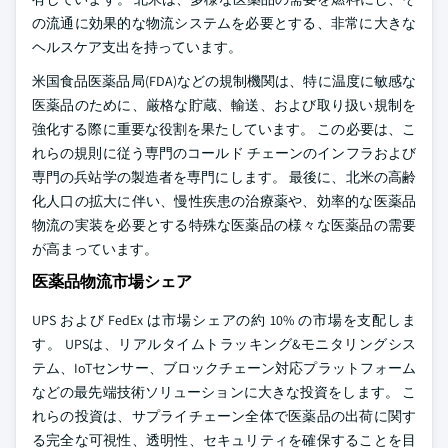
の流通に効果的な物流システムを必要とする、非常に大きな
ヘルスケア支出を持っています。
米国食品医薬品局(FDA)などの規制機関は、特に温度に敏感な
医薬品のために、厳格な貯蔵、輸送、および取り扱い規制を
強化する際に重要な役割を果たしています。 この必要は、こ
れらの規則に従う専門のコールド チェーンのインフラおよび
専門の兵站学の製造者を専門にします。 最後に、北米の高齢
化人口の拡大に伴い、慢性疾患の治療薬や、効率的な医薬品
物流の実装を必要とする特殊な医薬品の様々な医薬品の需要
が高まっています。
医薬品物流市場シェア
UPS および FedEx は市場シェアの約 10% の市場を支配しま
す。 UPSは、リアルタイムトラッキング&モニタリングシス
テム、IoTセンサー、ブロックチェーン対応プラットフォーム
などの最先端技術ソリューションに大きな投資をします。 こ
れらの投資は、サプライチェーン全体で医薬品の出荷に関す
る完全な可視性、透明性、セキュリティを確保することを目