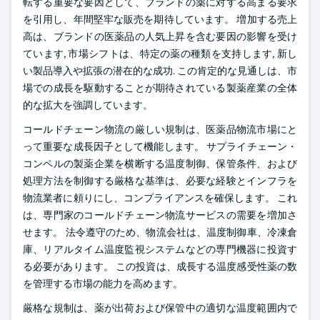
転する重要な要因として、ブランドの薬に対する高まる要求
を引用し、年間堅牢な販売を期待しています。 増加する売上
高は、ブランドの医薬品の人気上昇を含む要因の影響を受け
ています, 市場シフトは、特定の薬の種類を支持します, 新し
い製品導入や拡張の潜在的な成功. この肯定的な見通しは、市
場での成長を駆動することが期待されている製薬産業の全体
的な拡大を強調しています。
コールドチェーン物流の厳しい規制は、医薬品物流市場にと
って重要な成長因子として機能します。 サプライチェーン・
コンペルの製薬企業を横断する温度制御、保管条件、および
処理方法を制御する厳格な基準は、必要な経験とインフラを
物流業者に頼りにし、コンプライアンスを確保します。 これ
は、専門家のコールドチェーン物流サービスの需要を増加さ
せます。 法令遵守のため、物流会社は、温度制御車、冷凍倉
庫、リアルタイム温度監視システムなどの専門機器に投資す
る必要があります。 この投資は、成長する温度感受性薬の数
を管理する市場の能力を高めます。
厳格な規制は、薬が出荷および保管中の適切な温度範囲内で