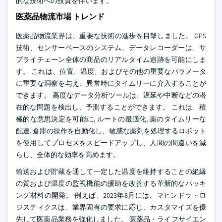
的な技術への投資を伴います。
医薬品物流市場 トレンド
医薬品物流業界は、重要な技術の進歩を目撃しました。 GPS
技術、センサーベースのシステム、データレコーダーは、サ
プライチェーン全体の商品のリアルタイム追跡を可能にしま
す。 これは、位置、温度、およびその他の重要なパラメータ
に重要な洞察を与え、異常時にタイムリーに介入することが
できます。 高度なデータ分析ツールは、遅延や中断などの潜
在的な問題を検出し、予測することができます。 これは、積
極的な意思決定を可能に, ルートの最適化, 薬のタイムリーな
配達. 倉庫の操作を自動化し、敏感な薬剤を処理するロボット
を使用してプロセスをスピードアップし、人間の間違いを減
らし、全体的な効率を高めます。
輸送および貯蔵を通して一定した温度を維持することの絶縁
の質および温度の監視機能の援助を改善する革新的なパッキ
ング材料の開発。 例えば、2023年8月には、マヒンドラ・ロ
ジスティクスは、業界固有の要求に応じ、カスタマイズを優
先して医薬品業務を強化しました。 医薬品・ライフサイエン