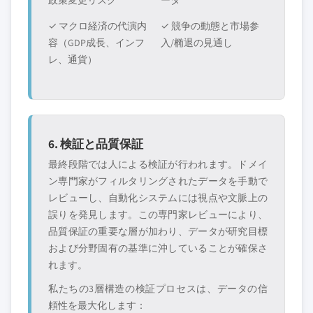
政策変更リスク
ータ
✓ マクロ経済の代演内
✓ 競争の動態と市場参
容（GDP成長、インフ
入/椭退の見通し
レ、通貨）
6. 検証と品質保証
最終段階では人による検証が行われます。ドメイ
ン専門家がフィルタリングされたデータを手動で
レビューし、自動化システムには視点や文脈上の
誤りを発見します。この専門家レビューにより、
品質保証の重要な層が加わり、データが研究目標
および分野固有の基準に沖していることが確保さ
れます。
私たちの3層構造の検証プロセスは、データの信
頼性を最大化します：