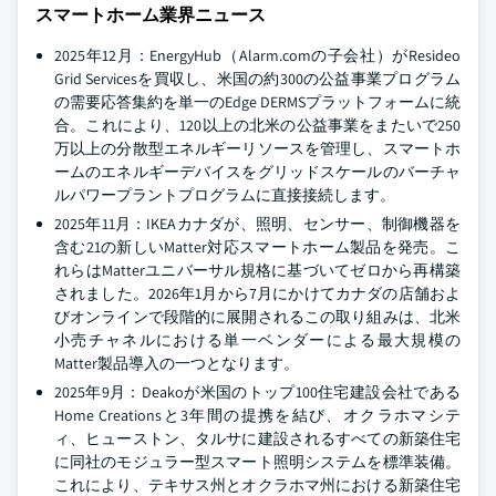
スマートホーム業界ニュース
2025年12月：EnergyHub（Alarm.comの子会社）がResideo
Grid Servicesを買収し、米国の約300の公益事業プログラム
の需要応答集約を単一のEdge DERMSプラットフォームに統
合。これにより、120以上の北米の公益事業をまたいで250
万以上の分散型エネルギーリソースを管理し、スマートホ
ームのエネルギーデバイスをグリッドスケールのバーチャ
ルパワープラントプログラムに直接接続します。
2025年11月：IKEAカナダが、照明、センサー、制御機器を
含む21の新しいMatter対応スマートホーム製品を発売。こ
れらはMatterユニバーサル規格に基づいてゼロから再構築
されました。2026年1月から7月にかけてカナダの店舗およ
びオンラインで段階的に展開されるこの取り組みは、北米
小売チャネルにおける単一ベンダーによる最大規模の
Matter製品導入の一つとなります。
2025年9月：Deakoが米国のトップ100住宅建設会社である
Home Creationsと3年間の提携を結び、オクラホマシテ
ィ、ヒューストン、タルサに建設されるすべての新築住宅
に同社のモジュラー型スマート照明システムを標準装備。
これにより、テキサス州とオクラホマ州における新築住宅