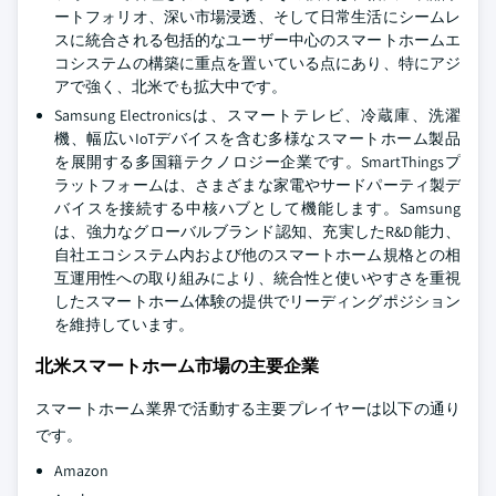
ートフォリオ、深い市場浸透、そして日常生活にシームレ
スに統合される包括的なユーザー中心のスマートホームエ
コシステムの構築に重点を置いている点にあり、特にアジ
アで強く、北米でも拡大中です。
Samsung Electronicsは、スマートテレビ、冷蔵庫、洗濯
機、幅広いIoTデバイスを含む多様なスマートホーム製品
を展開する多国籍テクノロジー企業です。SmartThingsプ
ラットフォームは、さまざまな家電やサードパーティ製デ
バイスを接続する中核ハブとして機能します。Samsung
は、強力なグローバルブランド認知、充実したR&D能力、
自社エコシステム内および他のスマートホーム規格との相
互運用性への取り組みにより、統合性と使いやすさを重視
したスマートホーム体験の提供でリーディングポジション
を維持しています。
北米スマートホーム市場の主要企業
スマートホーム業界で活動する主要プレイヤーは以下の通り
です。
Amazon