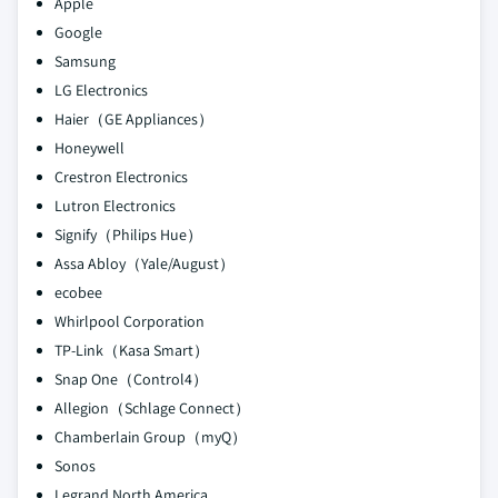
Apple
Google
Samsung
LG Electronics
Haier（GE Appliances）
Honeywell
Crestron Electronics
Lutron Electronics
Signify（Philips Hue）
Assa Abloy（Yale/August）
ecobee
Whirlpool Corporation
TP-Link（Kasa Smart）
Snap One（Control4）
Allegion（Schlage Connect）
Chamberlain Group（myQ）
Sonos
Legrand North America