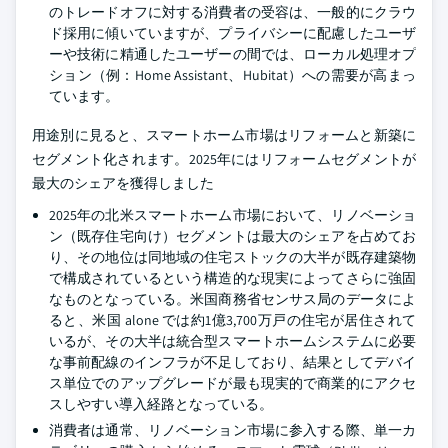
のトレードオフに対する消費者の受容は、一般的にクラウ
ド採用に傾いていますが、プライバシーに配慮したユーザ
ーや技術に精通したユーザーの間では、ローカル処理オプ
ション（例：Home Assistant、Hubitat）への需要が高まっ
ています。
用途別に見ると、スマートホーム市場はリフォームと新築に
セグメント化されます。2025年にはリフォームセグメントが
最大のシェアを獲得しました
2025年の北米スマートホーム市場において、リノベーショ
ン（既存住宅向け）セグメントは最大のシェアを占めてお
り、その地位は同地域の住宅ストックの大半が既存建築物
で構成されているという構造的な現実によってさらに強固
なものとなっている。米国商務省センサス局のデータによ
ると、米国 alone では約1億3,700万戸の住宅が居住されて
いるが、その大半は統合型スマートホームシステムに必要
な事前配線のインフラが不足しており、結果としてデバイ
ス単位でのアップグレードが最も現実的で商業的にアクセ
スしやすい導入経路となっている。
消費者は通常、リノベーション市場に参入する際、単一カ