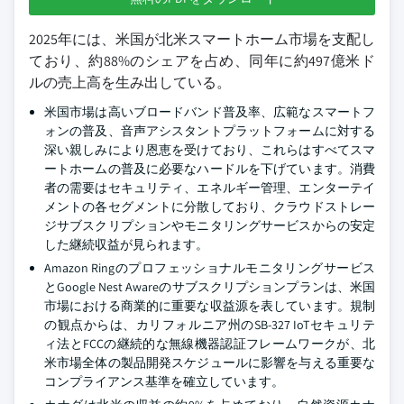
2025年には、米国が北米スマートホーム市場を支配し
ており、約88%のシェアを占め、同年に約497億米ド
ルの売上高を生み出している。
米国市場は高いブロードバンド普及率、広範なスマートフ
ォンの普及、音声アシスタントプラットフォームに対する
深い親しみにより恩恵を受けており、これらはすべてスマ
ートホームの普及に必要なハードルを下げています。消費
者の需要はセキュリティ、エネルギー管理、エンターテイ
メントの各セグメントに分散しており、クラウドストレー
ジサブスクリプションやモニタリングサービスからの安定
した継続収益が見られます。
Amazon Ringのプロフェッショナルモニタリングサービス
とGoogle Nest Awareのサブスクリプションプランは、米国
市場における商業的に重要な収益源を表しています。規制
の観点からは、カリフォルニア州のSB-327 IoTセキュリテ
ィ法とFCCの継続的な無線機器認証フレームワークが、北
米市場全体の製品開発スケジュールに影響を与える重要な
コンプライアンス基準を確立しています。