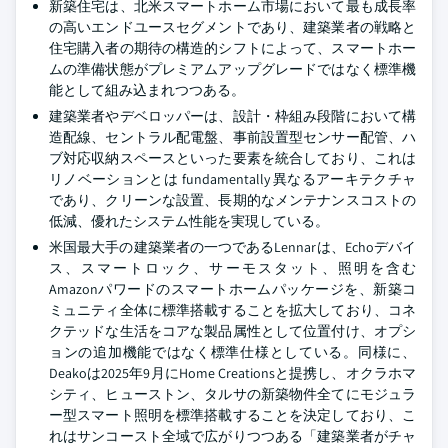
新築住宅は、北米スマートホーム市場において最も成長率
の高いエンドユースセグメントであり、建築業者の戦略と
住宅購入者の期待の構造的シフトによって、スマートホー
ムの準備状態がプレミアムアップグレードではなく標準機
能として組み込まれつつある。
建築業者やデベロッパーは、設計・枠組み段階において構
造配線、セントラル配電盤、事前設置型センサー配管、ハ
ブ対応収納スペースといった要素を統合しており、これは
リノベーションとは fundamentally 異なるアーキテクチャ
であり、クリーンな設置、長期的なメンテナンスコストの
低減、優れたシステム性能を実現している。
米国最大手の建築業者の一つであるLennarは、Echoデバイ
ス、スマートロック、サーモスタット、照明を含む
Amazonパワードのスマートホームパッケージを、新築コ
ミュニティ全体に標準搭載することを拡大しており、コネ
クテッドな生活をコアな製品属性として位置付け、オプシ
ョンの追加機能ではなく標準仕様としている。同様に、
Deakoは2025年9月にHome Creationsと提携し、オクラホマ
シティ、ヒューストン、タルサの新築物件全てにモジュラ
ー型スマート照明を標準搭載することを決定しており、こ
れはサンコースト全域で広がりつつある「建築業者がチャ