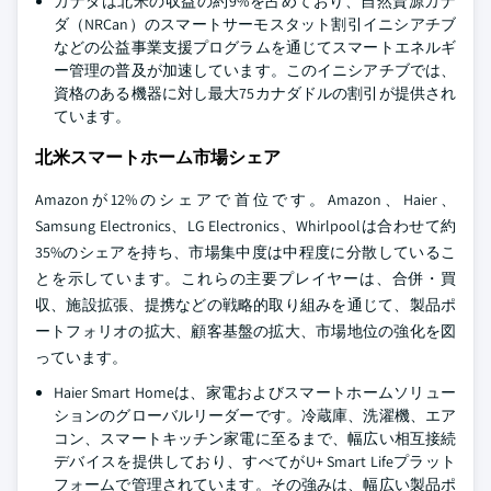
カナダは北米の収益の約9%を占めており、自然資源カナ
ダ（NRCan）のスマートサーモスタット割引イニシアチブ
などの公益事業支援プログラムを通じてスマートエネルギ
ー管理の普及が加速しています。このイニシアチブでは、
資格のある機器に対し最大75カナダドルの割引が提供され
ています。
北米スマートホーム市場シェア
Amazonが12%のシェアで首位です。Amazon、Haier、
Samsung Electronics、LG Electronics、Whirlpoolは合わせて約
35%のシェアを持ち、市場集中度は中程度に分散しているこ
とを示しています。これらの主要プレイヤーは、合併・買
収、施設拡張、提携などの戦略的取り組みを通じて、製品ポ
ートフォリオの拡大、顧客基盤の拡大、市場地位の強化を図
っています。
Haier Smart Homeは、家電およびスマートホームソリュー
ションのグローバルリーダーです。冷蔵庫、洗濯機、エア
コン、スマートキッチン家電に至るまで、幅広い相互接続
デバイスを提供しており、すべてがU+ Smart Lifeプラット
フォームで管理されています。その強みは、幅広い製品ポ