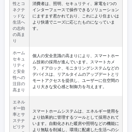
性とコ
消費者は、照明、セキュリティ、家電を1つの
ネクテ
インターフェースで操作できるソリューション
ッドな
にますます惹かれており、これにより住まいは
生活へ
より快適でニーズに応じたものになっていま
の志向
す。
の高ま
り
ホーム
個人の安全意識の高まりにより、スマートホー
セキュ
ム技術の採用が進んでいます。スマートカメ
リティ
ラ、ドアロック、モニタリングシステムなどの
と安全
デバイスは、リアルタイムのアップデートとリ
性への
モートアクセスを提供し、ユーザーに住空間の
注目の
より大きな安心感と制御力を与えます。
高まり
エネル
ギー効
スマートホームシステムは、エネルギー使用を
率とサ
より効果的に管理するツールとして採用されて
ステナ
います。自動化された暖房や照明などの機能に
ビリテ
より無駄を削減し、環境に配慮した生活へのシ