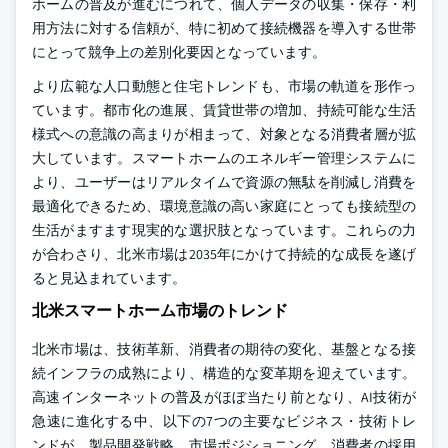
ホームの普及が進むにつれて、個人データの収集・保存・利
用方法に対する信頼が、特に初めて接続機器を導入する世帯
にとって競争上の差別化要因となっています。
より広範な人口動態と住宅トレンドも、市場の軌道を形作っ
ています。都市化の進展、賃貸世帯の増加、持続可能な生活
様式への意識の高まりが相まって、対象となる消費者層が拡
大しています。スマートホームのエネルギー管理システムに
より、ユーザーはリアルタイムで資源の無駄を削減し消費を
最適化できるため、環境意識の高い家庭にとっても接続型の
生活がますます現実的な選択肢となっています。これらの力
が合わさり、北米市場は2035年にかけて持続的な成長を遂げ
ると見込まれています。
北米スマートホーム市場のトレンド
北米市場は、技術革新、消費者の期待の変化、基盤となる接
続インフラの成熟により、構造的な変革期を迎えています。
高速インターネットの普及がほぼ当たり前となり、AI技術が
急速に進化する中、以下の7つの主要なビジネス・技術トレ
ンドが、製品開発戦略、市場ポジショニング、消費者の採用