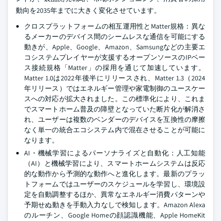
動向を2035年までに大きく変化させています。
クロスプラットフォームの相互運用性とMatter規格：異な
るメーカーのデバイス間のシームレスな通信を可能にする
動きが、Apple、Google、Amazon、Samsungなどの主要エ
コシステムプレイヤーが支援するオープンソースのIPベー
ス接続規格「Matter」の採用を通じて加速しています。
Matter 1.0は2022年後半にリリースされ、Matter 1.3（2024
年リリース）ではエネルギー管理や家電制御のユースケー
スへの対応が拡大されました。この標準化により、これま
でスマートホーム普及の障壁となっていた断片化が解消さ
れ、ユーザーは複数のベンダーのデバイスを互換性の摩擦
なく単一の統合エコシステム内で混在させることが可能に
なります。
AI・機械学習によるパーソナライズと自動化：人工知能
（AI）と機械学習により、スマートホームシステムは反応
的な動作から予測的な動作へと進化します。最新のプラッ
トフォームではユーザーのスケジュールを学習し、環境設
定を自動調整するほか、異常なエネルギー消費パターンや
予期せぬ動きを手動入力なしで検知します。Amazon Alexa
のルーチン、Google Homeの顔認識機能、Apple HomeKit