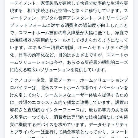
ーテイメント、家電製品が連携して快適で効率的な生活を実
現する、相互接続された空間へと徐々に移行しています。ス
マートフォン、デジタル音声アシスタント、ストリーミング
プラットフォームに対する消費者の認知度が向上したこと
で、スマートホーム技術の導入障壁が大幅に低下し、家庭で
は接続機器が実用的なツールとして捉えられるようになって
います。エネルギー消費の削減、ホームセキュリティの強
化、日常の効率化など、目的はさまざまですが、スマートホ
ームソリューションは今や、あらゆる所得層の機能的ニーズ
に応える幅広いソリューションを提供しています。
テクノロジー企業、家電メーカー、ホームソリューションプ
ロバイダーは、北米スマートホーム市場のイノベーションを
けん引しており、シームレスなユーザー体験を提供するため
に、共通のエコシステム内で頻繁に連携しています。設置の
容易さと直感的なインターフェースは、最も影響力のある購
入基準の一つであり、消費者は専門的な技術知識なしでも確
実に機能するデバイスを求めています。データセキュリティ
とプライバシーは並行して懸念事項となっており、スマート