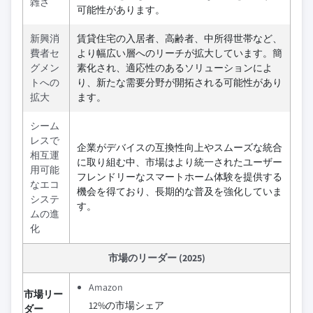
雑さ
可能性があります。
新興消
賃貸住宅の入居者、高齢者、中所得世帯など、
費者セ
より幅広い層へのリーチが拡大しています。簡
グメン
素化され、適応性のあるソリューションによ
トへの
り、新たな需要分野が開拓される可能性があり
拡大
ます。
シーム
レスで
企業がデバイスの互換性向上やスムーズな統合
相互運
に取り組む中、市場はより統一されたユーザー
用可能
フレンドリーなスマートホーム体験を提供する
なエコ
機会を得ており、長期的な普及を強化していま
システ
す。
ムの進
化
市場のリーダー (2025)
Amazon
市場リー
12%の市場シェア
ダー