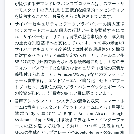
が提供するデマンドレスポンスプログラムは、スマートサ
ーモスタットの導入に対し直接的な経済的インセンティブ
を提供することで、普及をさらに加速させています。
サイバーセキュリティとデータプライバシーの購入基準
化：スマートホームが個人の行動データを蓄積するにつ
れ、サイバーセキュリティは背景の懸念事項から、購入時
の重要な判断基準へと変化しています。2020年の米国IoT
サイバーセキュリティ改善法では連邦政府調達のIoT機器
に対するセキュリティ基準が定められ、カリフォルニア州
SB-327法では州内で販売される接続機器に対し、固有のデ
フォルトパスワードと合理的なセキュリティ機能の実装が
義務付けられました。AmazonやGoogleなどのプラットフ
ォーム事業者は、エンドツーエンド暗号化、セキュアブー
トプロセス、透明性の高いプライバシーダッシュボードへ
の投資を強化し、消費者の厳しい目に応えています。
音声アシスタントエコシステムの競争と収束：スマートホ
ームは音声アシスタントプラットフォームにとって重要な
戦場であり続けています。Amazon Alexa、Google
Assistant、Apple Siriは引き続き主要なホームインターフェ
ースの座を巡って競争しており、2023年に発表された
Alexaの生成AIアップグレードやGoogle HomeへのGemini統