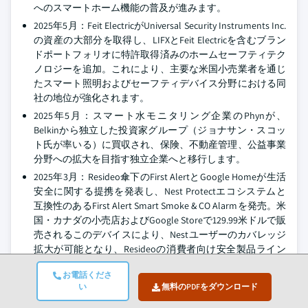
へのスマートホーム機能の普及が進みます。
2025年5月：Feit ElectricがUniversal Security Instruments Inc.
の資産の大部分を取得し、LIFXとFeit Electricを含むブラン
ドポートフォリオに特許取得済みのホームセーフティテク
ノロジーを追加。これにより、主要な米国小売業者を通じ
たスマート照明およびセーフティデバイス分野における同
社の地位が強化されます。
2025年5月：スマート水モニタリング企業のPhynが、
Belkinから独立した投資家グループ（ジョナサン・スコッ
ト氏が率いる）に買収され、保険、不動産管理、公益事業
分野への拡大を目指す独立企業へと移行します。
2025年3月：Resideo傘下のFirst AlertとGoogle Homeが生活
安全に関する提携を発表し、Nest Protectエコシステムと
互換性のあるFirst Alert Smart Smoke & CO Alarmを発売。米
国・カナダの小売店およびGoogle Storeで129.99米ドルで販
売されるこのデバイスにより、Nestユーザーのカバレッジ
拡大が可能となり、Resideoの消費者向け安全製品ライン
とGoogleのスマートホームプラットフォームとの本格的な
お電話くださ
クロスブランド統合が実現します。
い
無料のPDFをダウンロード
2025年2月：LennoxとSamsungが、Samsung Lennox HVAC