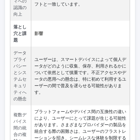
ィへの
フトと一致しています。
認識の
向上
落とし
穴と課
影響
題
データ
プライ
ユーザーは、スマートデバイスによって個人デ
バシー
ータがどのように収集、保存、利用されるかに
とシス
ついて依然として慎重です。不正アクセスやデ
テムセ
ータの悪用への懸念は、特に初めて利用するユ
キュリ
ーザーの間で普及を遅らせる可能性がありま
ティへ
す。
の懸念
プラットフォームやデバイス間の互換性の違い
複数デ
により、ユーザーにとって課題が生じる可能性
バイス
があります。さまざまなプロバイダーの製品を
間の統
統合する際の困難さは、ユーザーのフラストレ
合の複
ーションを招き、シームレスな体験を制限する