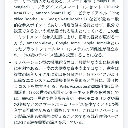
テゴリーの購入から始める。スマート電球（Philips Hue、
Sengled）、プラグイン式スマートコンセント（TP-Link
Kasa EP25、Amazon Smart Plug）、ビデオドアベル（Ring
Video Doorbell 4、Google Nest Doorbell）などが最も一般
的な参入ポイントであり、構造改修を必要とせず、数分で
設置できるという点が選ばれる理由となっている。この低
コミットメントな参入動態により、初期の普及が広がる一
方で、Amazon Alexa、Google Home、Apple HomeKitとい
ったプラットフォームやエコシステムの関係性が確立さ
れ、その後のデバイス追加を規定することになる。
リノベーション型の採用経済性は、段階的な支出に構造的
に有利である。一度の大規模な資本支出ではなく、家主は
複数の購入サイクルに支出を分散させ、各デバイスがより
広範なエコシステムの認知価値を高めると同時に、乗り換
えコストを増大させる。Parks Associatesの2025年第2四半
期調査（8,000世帯の米国インターネット世帯を対象）で
は、66%の一戸建て住宅所有者が、HVACモニタリングや漏
水検知などのスマートホームサービスを少なくとも1つ導
入する可能性があると回答しており、これはリノベーショ
ン製品が最も効果的に捉えることのできる既存住宅ベース
における潜在需要の深さを示している。