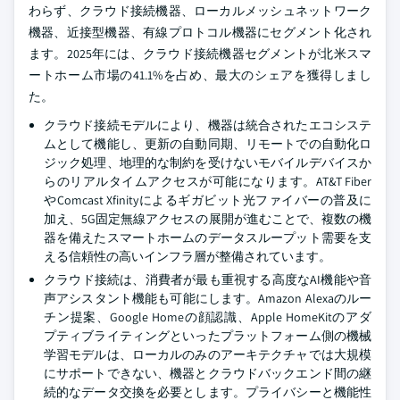
わらず、クラウド接続機器、ローカルメッシュネットワーク
機器、近接型機器、有線プロトコル機器にセグメント化され
ます。2025年には、クラウド接続機器セグメントが北米スマ
ートホーム市場の41.1%を占め、最大のシェアを獲得しまし
た。
クラウド接続モデルにより、機器は統合されたエコシステ
ムとして機能し、更新の自動同期、リモートでの自動化ロ
ジック処理、地理的な制約を受けないモバイルデバイスか
らのリアルタイムアクセスが可能になります。AT&T Fiber
やComcast Xfinityによるギガビット光ファイバーの普及に
加え、5G固定無線アクセスの展開が進むことで、複数の機
器を備えたスマートホームのデータスループット需要を支
える信頼性の高いインフラ層が整備されています。
クラウド接続は、消費者が最も重視する高度なAI機能や音
声アシスタント機能も可能にします。Amazon Alexaのルー
チン提案、Google Homeの顔認識、Apple HomeKitのアダ
プティブライティングといったプラットフォーム側の機械
学習モデルは、ローカルのみのアーキテクチャでは大規模
にサポートできない、機器とクラウドバックエンド間の継
続的なデータ交換を必要とします。プライバシーと機能性