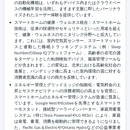
の自動化機能は、いずれもデバイス内またはクラウドベー
スの機械学習を活用し、ますます文脈に即したパーソナラ
イズされたユーザー体験を提供しています。
スマートホームの健康・ウェルネス統合：スマートホーム
技術は、従来の快適性やセキュリティといった用途を超え
て、健康・ウェルネスのモニタリング分野へと拡大してい
ます。これには、室内空気質センサー、スマートマットレ
スと連動した睡眠トラッキングシステム（例：Sleep
NumberのSleep IQプラットフォーム）、高齢者の在宅介護
をターゲットとした転倒検知デバイス、服薬管理ツールな
どが含まれます。この変化は、北米における高齢化社会の
進展と、パンデミック後に高まった室内環境の質に対する
消費者意識の高まりの両方を反映しています。
エネルギー管理とグリッドエッジの知能化：電気料金の上
昇とサステナビリティへの消費者関心の高まりを背景に、
スマートホームのエネルギー管理システムが急速に普及し
ています。Google NestやEcobeeを先導とするスマートサ
ーモスタット、接続型ソーラーインバーター、家庭用蓄電
システム（特にTesla PowerwallやLG RESU）により、家庭
は発電、蓄電、消費を能動的に管理できるようになりまし
た。Pacific Gas & ElectricやOntario Hydroなどの公益事業者